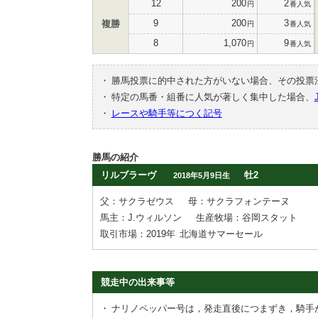
12
200
2
円
番人気
9
200
3
複勝
円
番人気
8
1,070
9
円
番人気
・
勝馬投票に的中された方がいない場合、その投票
・
特定の馬番・組番に人気が著しく集中した場合、
・
レースや騎手等につく記号
勝馬の紹介
リルブラーヴ
牡2
2018年5月9日生
父：サクラゼウス
母：サクラフォンテーヌ
馬主：J.ウィルソン
生産牧場：谷岡スタット
取引市場：2019年
北海道サマーセール
競走中の出来事等
・
ナリノペッパー号は，発走直後につまずき，騎手