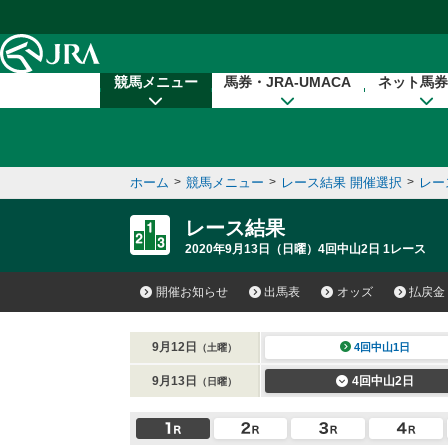
本文へ移動する
競馬メニュー
馬券・JRA-UMACA
ネット馬券
ホーム
>
競馬メニュー
>
レース結果 開催選択
>
レー
レース結果
2020年9月13日（日曜）4回中山2日 1レース
開催お知らせ
出馬表
オッズ
払戻金
9月12日
4回中山1日
（土曜）
9月13日
4回中山2日
（日曜）