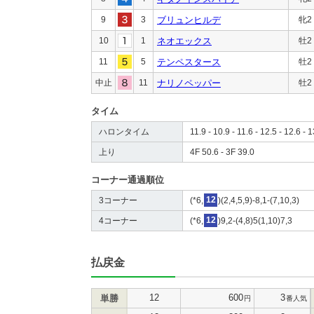
9
3
ブリュンヒルデ
牝2
10
1
ネオエックス
牡2
11
5
テンペスタース
牡2
中止
11
ナリノペッパー
牡2
タイム
ハロンタイム
11.9 - 10.9 - 11.6 - 12.5 - 12.6 - 
上り
4F 50.6 - 3F 39.0
コーナー通過順位
3コーナー
(*6,
12
)(2,4,5,9)-8,1-(7,10,3)
4コーナー
(*6,
12
)9,2-(4,8)5(1,10)7,3
払戻金
12
600
3
単勝
円
番人気