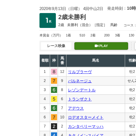
10時
発走時刻：
2020年9月13日（日曜） 4回中山2日
2歳未勝利
2歳
未勝利
（混合）［指定］
馬齢
コース
本賞金
（万円）
1着
510
2着
200
3着
130
レース映像
PLAY
馬
着順
枠
馬名
性齢
番
1
12
リルブラーヴ
牡2
2
9
バルネージュ
せん
3
8
レゾンデートル
牝2
4
6
トランザクト
牡2
5
7
アデウス
牝2
6
10
ロデオスターメイト
牝2
7
2
カンタベリーマッハ
牡2
8
4
キタノインスパイア
牝2