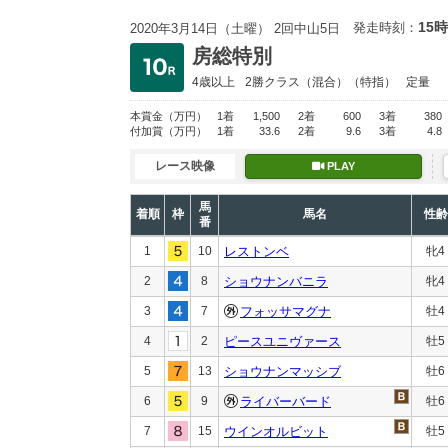
15時
発走時刻：
2020年3月14日（土曜） 2回中山5日
房総特別
4歳以上
2勝クラス
（混合）（特指）
定量
本賞金
（万円）
1着
1,500
2着
600
3着
380
付加賞
（万円）
1着
33.6
2着
9.6
3着
4.8
レース映像
PLAY
馬
着順
枠
馬名
性齢
番
1
10
レストンベ
牝4
2
8
ショウナンバニラ
牝4
3
7
フォッサマグナ
牡4
4
2
ピースユニヴァース
牡5
5
13
ショウナンマッシブ
牡6
6
9
ライバーバード
牡6
7
15
ウインオルビット
牡5