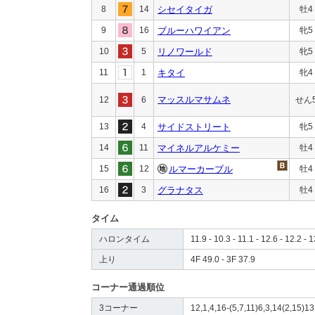
8
14
シセイタイガ
牡4
9
16
ブルーハワイアン
牝5
10
5
リノワールド
牝5
11
1
キタイ
牝4
マッスルマサムネ
12
6
せん
13
4
サイドストリート
牝5
14
11
マイネルアルケミー
牡4
15
12
ルマーカーブル
牡4
16
3
グラナタス
牡4
タイム
ハロンタイム
11.9 - 10.3 - 11.1 - 12.6 - 12.2 - 
上り
4F 49.0 - 3F 37.9
コーナー通過順位
3コーナー
12,1,4,16-(5,7,11)6,3,14(2,15)13