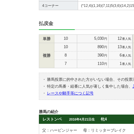
4コーナー
(*12,4)(1,16)(7,11)5(3,6)(14,2)15
払戻金
10
5,030
12
単勝
円
番人気
10
890
13
円
番人気
8
390
6
複勝
円
番人気
7
110
1
円
番人気
・
勝馬投票に的中された方がいない場合、その投票
・
特定の馬番・組番に人気が著しく集中した場合、
・
レースや騎手等につく記号
勝馬の紹介
レストンベ
牝4
2016年4月21日生
父：ハービンジャー
母：リミッターブレイク