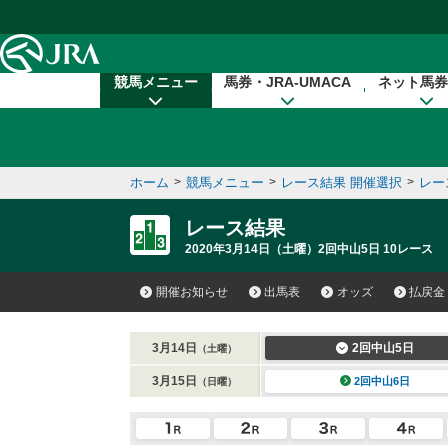
本文へ移動する
競馬メニュー
馬券・JRA-UMACA
ネット馬券
ホーム
>
競馬メニュー
>
レース結果 開催選択
>
レー
レース結果
2020年3月14日（土曜）2回中山5日 10レース
開催お知らせ
出馬表
オッズ
払戻金
3月14日
2回中山5日
（土曜）
3月15日
2回中山6日
（日曜）