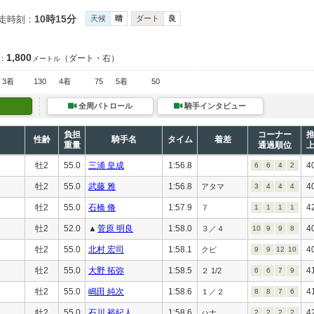
10時15分
走時刻：
天候
晴
ダート
良
1,800
（ダート・右）
：
メートル
3着
130
4着
75
5着
50
全周パトロール
騎手インタビュー
負担
コーナー
性齢
騎手名
タイム
着差
重量
通過順位
牡2
55.0
三浦 皇成
1:56.8
4
6
6
4
2
牡2
55.0
武藤 雅
1:56.8
4
アタマ
3
4
4
4
牡2
55.0
石橋 脩
1:57.9
4
７
1
1
1
1
牡2
52.0
▲
菅原 明良
1:58.0
4
３／４
10
9
9
8
牡2
55.0
北村 宏司
1:58.1
4
クビ
9
9
12
10
牡2
55.0
大野 拓弥
1:58.5
4
２ 1/2
6
6
7
9
牡2
55.0
嶋田 純次
1:58.6
4
１／２
8
8
7
6
牡2
55.0
石川 裕紀人
1:58.6
4
ハナ
2
2
2
2