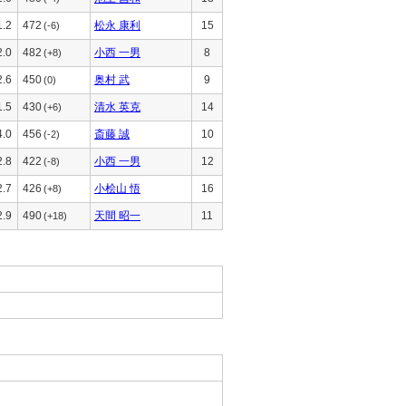
1.2
472
松永 康利
15
(-6)
2.0
482
小西 一男
8
(+8)
2.6
450
奥村 武
9
(0)
1.5
430
清水 英克
14
(+6)
4.0
456
斎藤 誠
10
(-2)
2.8
422
小西 一男
12
(-8)
2.7
426
小桧山 悟
16
(+8)
2.9
490
天間 昭一
11
(+18)