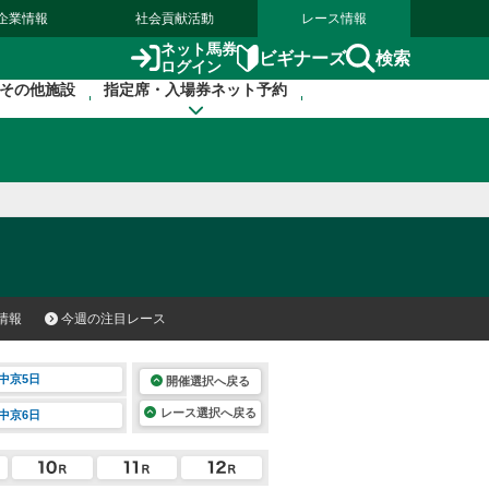
企業情報
社会貢献活動
レース情報
ネット馬券
検索
ビギナーズ
ログイン
その他施設
指定席・入場券ネット予約
情報
今週の注目レース
中京5日
開催選択へ戻る
レース選択へ戻る
中京6日