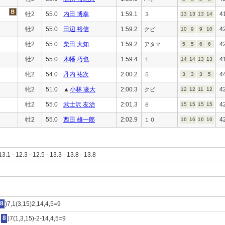
牡2
55.0
内田 博幸
1:59.1
4
３
13
13
13
14
牡2
55.0
田辺 裕信
1:59.2
4
クビ
10
9
9
10
牡2
55.0
柴田 大知
1:59.2
4
アタマ
5
5
6
6
牡2
55.0
木幡 巧也
1:59.4
4
１
14
14
13
13
牝2
54.0
丹内 祐次
2:00.2
4
５
3
3
3
5
牝2
51.0
▲
小林 凌大
2:00.3
4
クビ
12
12
11
12
牡2
55.0
武士沢 友治
2:01.3
4
６
15
15
15
15
牡2
55.0
西田 雄一郎
2:02.9
4
１０
16
16
16
16
13.1 - 12.3 - 12.5 - 13.3 - 13.8 - 13.8
8
)7,1(3,15)2,14,4,5=9
,
8
)7(1,3,15)-2-14,4,5=9