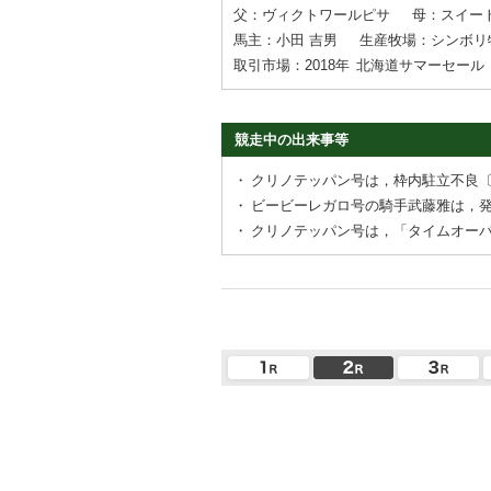
父：ヴィクトワールピサ
母：スイー
馬主：小田 吉男
生産牧場：シンボリ
取引市場：2018年
北海道サマーセール
競走中の出来事等
・
クリノテッパン号は，枠内駐立不良
・
ビービーレガロ号の騎手武藤雅は，
・
クリノテッパン号は，「タイムオー