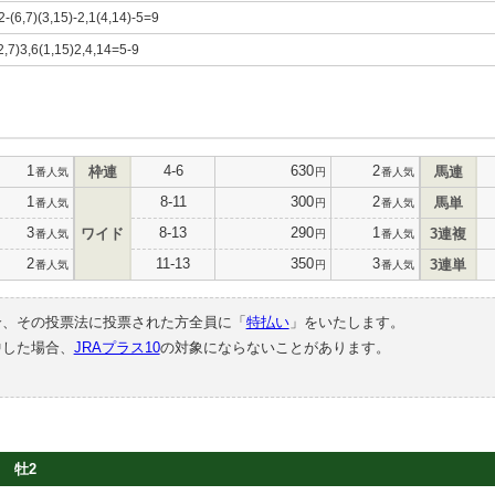
2-(6,7)(3,15)-2,1(4,14)-5=9
2,7)3,6(1,15)2,4,14=5-9
1
4-6
630
2
枠連
馬連
番人気
円
番人気
1
8-11
300
2
馬単
番人気
円
番人気
3
8-13
290
1
ワイド
3連複
番人気
円
番人気
2
11-13
350
3
3連単
番人気
円
番人気
合、その投票法に投票された方全員に「
特払い
」をいたします。
中した場合、
JRAプラス10
の対象にならないことがあります。
牡2