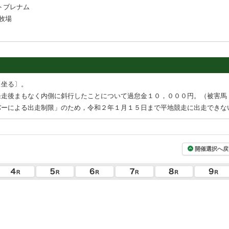
トブレナム
牧場
〔坐る〕。
発走後まもなく内側に斜行したことについて過怠金１０，０００円。（被害馬
バーによる出走制限」のため，令和２年１月１５日まで平地競走に出走できな
開催選択へ戻