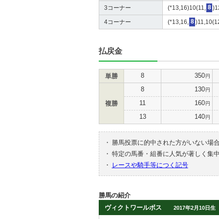
3コーナー
(*13,16)10(11,
8
)1
4コーナー
(*13,16,
8
)11,10(1
払戻金
8
350
単勝
円
8
130
円
11
160
複勝
円
13
140
円
・
勝馬投票に的中された方がいない場
・
特定の馬番・組番に人気が著しく集
・
レースや騎手等につく記号
勝馬の紹介
ヴィクトワールボス
2017年2月10日生