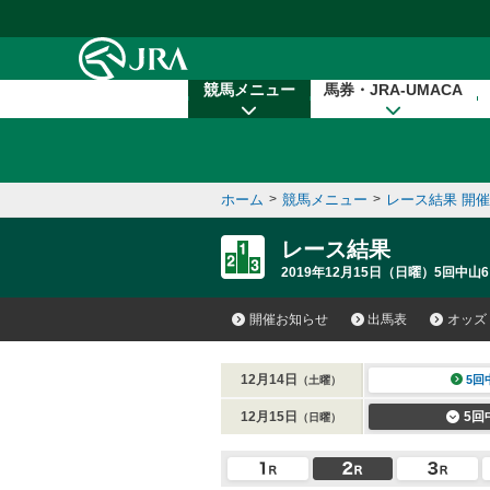
本文へ移動する
競馬メニュー
馬券・JRA-UMACA
ホーム
>
競馬メニュー
>
レース結果 開
レース結果
2019年12月15日（日曜）5回中山6
開催お知らせ
出馬表
オッズ
12月14日
5回
（土曜）
12月15日
5回
（日曜）