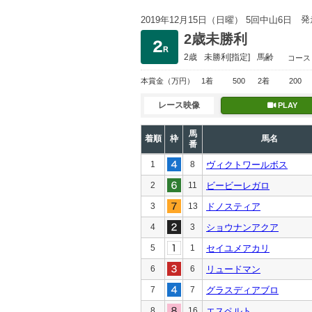
発
2019年12月15日（日曜） 5回中山6日
2歳未勝利
2歳
未勝利
[指定]
馬齢
コース
本賞金
（万円）
1着
500
2着
200
レース映像
PLAY
馬
着順
枠
馬名
番
1
8
ヴィクトワールボス
2
11
ビービーレガロ
3
13
ドノスティア
4
3
ショウナンアクア
5
1
セイユメアカリ
6
6
リュードマン
7
7
グラスディアブロ
8
16
エスペルト