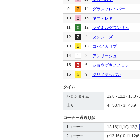
9
14
グラスフレイバー
10
15
ネオデレヤ
11
12
マイネルグランサム
12
4
ヌンシーズ
13
10
コパノカリブ
14
2
アンリーシュ
15
5
ショウゲキノノロシ
16
9
クリノテッパン
タイム
ハロンタイム
12.8 - 12.2 - 13.0 - 
上り
4F 53.4 - 3F 40.9
コーナー通過順位
1コーナー
13,16(11,10)-12(6,
2コーナー
(*13,16)10,11-12(6