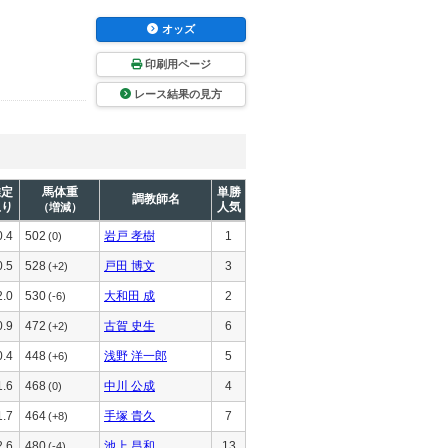
オッズ
印刷用ページ
レース結果の見方
推定
馬体重
単勝
調教師名
上り
人気
（増減）
0.4
502
岩戸 孝樹
1
(0)
0.5
528
戸田 博文
3
(+2)
2.0
530
大和田 成
2
(-6)
0.9
472
古賀 史生
6
(+2)
0.4
448
浅野 洋一郎
5
(+6)
1.6
468
中川 公成
4
(0)
1.7
464
手塚 貴久
7
(+8)
2.6
480
池上 昌和
13
(-4)