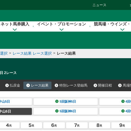
ニュース
ネット馬券購入
イベント・プロモーション
競馬場・ウインズ・
催選択
>
レース結果 レース選択
>
レース結果
日 2レース
払戻金
レース結果
特別レース登録馬
開催日程
馬場
中山5日
5回阪神5日
4回
中山6日
5回阪神6日
4回