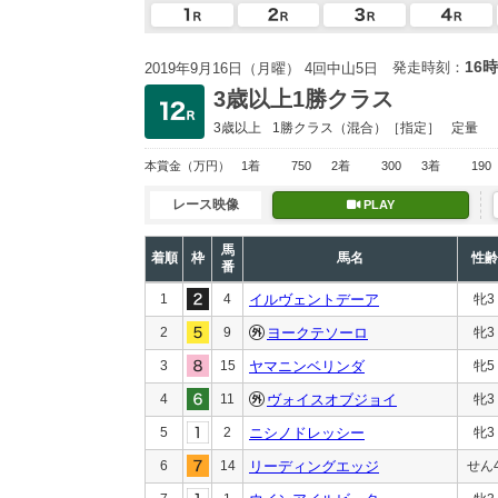
16時
発走時刻：
2019年9月16日（月曜） 4回中山5日
3歳以上1勝クラス
3歳以上
1勝クラス
（混合）［指定］
定量
本賞金
（万円）
1着
750
2着
300
3着
190
レース映像
PLAY
馬
着順
枠
馬名
性齢
番
1
4
イルヴェントデーア
牝3
2
9
ヨークテソーロ
牝3
3
15
ヤマニンベリンダ
牝5
4
11
ヴォイスオブジョイ
牝3
5
2
ニシノドレッシー
牝3
6
14
リーディングエッジ
せん