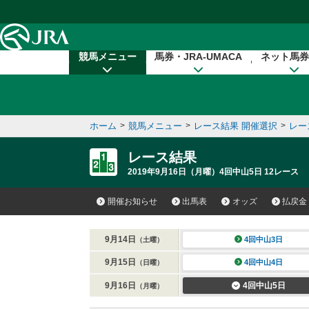
本文へ移動する
競馬メニュー
馬券・JRA-UMACA
ネット馬券
ホーム
>
競馬メニュー
>
レース結果 開催選択
>
レー
レース結果
2019年9月16日（月曜）4回中山5日 12レース
開催お知らせ
出馬表
オッズ
払戻金
9月14日
4回中山3日
（土曜）
9月15日
4回中山4日
（日曜）
9月16日
4回中山5日
（月曜）