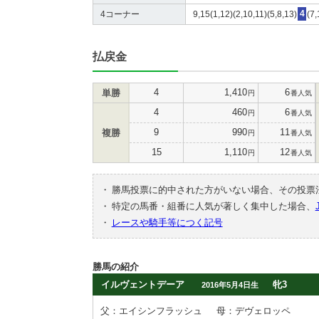
4コーナー
9,15(1,12)(2,10,11)(5,8,13)
4
(7,
払戻金
4
1,410
6
単勝
円
番人気
4
460
6
円
番人気
9
990
11
複勝
円
番人気
15
1,110
12
円
番人気
・
勝馬投票に的中された方がいない場合、その投票
・
特定の馬番・組番に人気が著しく集中した場合、
・
レースや騎手等につく記号
勝馬の紹介
イルヴェントデーア
牝3
2016年5月4日生
父：エイシンフラッシュ
母：デヴェロッペ