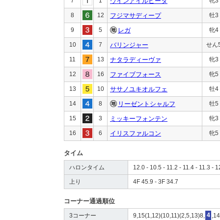
7
1
ウインアイルビータ
牝3
8
12
フジマサディープ
牡3
9
5
レガ
牝4
10
7
バリンジャー
せん
11
13
ナタラディーヴァ
牝3
12
16
ファイブフォース
牝5
13
10
ササノユキオルフェ
牡4
14
8
リーゼントシャルフ
牡5
15
3
ミッキーフォンテン
牝3
16
6
イリスファルコン
牝5
タイム
ハロンタイム
12.0 - 10.5 - 11.2 - 11.4 - 11.3 - 1
上り
4F 45.9 - 3F 34.7
コーナー通過順位
3コーナー
9,15(1,12)(10,11)(2,5,13)8,
4
,14