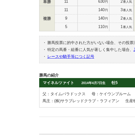
11
630
2
単勝
円
番人気
11
140
3
円
番人気
9
140
2
複勝
円
番人気
5
110
1
円
番人気
・
勝馬投票に的中された方がいない場合、その投票
・
特定の馬番・組番に人気が著しく集中した場合、
・
レースや騎手等につく記号
勝馬の紹介
マイネルツァイト
牡5
2014年4月7日生
父：タイムパラドックス
母：ケイウンブルーム
馬主：(株)サラブレッドクラブ・ラフィアン
生産