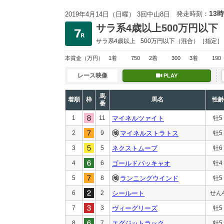
13時
発走時刻：
2019年4月14日（日曜） 3回中山8日
サラ系4歳以上500万円以下
サラ系4歳以上
500万円以下
（混合）［指定］
本賞金
（万円）
1着
750
2着
300
3着
190
レース映像
PLAY
馬
着順
枠
馬名
性齢
番
1
11
マイネルツァイト
牡5
2
9
マイネルストラトス
牡5
3
5
ネクストムーブ
牡6
4
6
ゴールドパッキャオ
牡4
5
8
ランニングウインド
牡5
6
2
シールート
せん
7
3
ヴィーグリーズ
牡5
8
7
エグジットラック
牡5