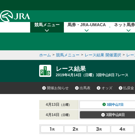
本文へ移動する
競馬メニュー
馬券・JRA-UMACA
ネット馬券
ホーム
>
競馬メニュー
>
レース結果 開催選択
>
レー
レース結果
2019年4月14日（日曜）3回中山8日 7レース
開催お知らせ
出馬表
オッズ
払戻金
4月13日
3回中山7日
（土曜）
4月14日
3回中山8日
（日曜）