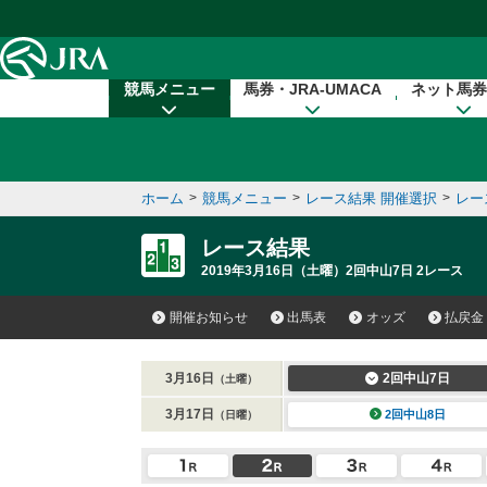
本文へ移動する
競馬メニュー
馬券・JRA-UMACA
ネット馬券
ホーム
>
競馬メニュー
>
レース結果 開催選択
>
レー
レース結果
2019年3月16日（土曜）2回中山7日 2レース
開催お知らせ
出馬表
オッズ
払戻金
3月16日
2回中山7日
（土曜）
3月17日
2回中山8日
（日曜）