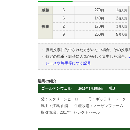
6
270
1
単勝
円
番人気
6
140
2
円
番人気
2
170
3
複勝
円
番人気
9
250
5
円
番人気
・
勝馬投票に的中された方がいない場合、その投票
・
特定の馬番・組番に人気が著しく集中した場合、
・
レースや騎手等につく記号
勝馬の紹介
ゴールデンウェル
牡3
2016年3月25日生
父：スクリーンヒーロー
母：ギャラリートーク
馬主：江馬 由将
生産牧場：ノーザンファーム
取引市場：2017年
セレクトセール