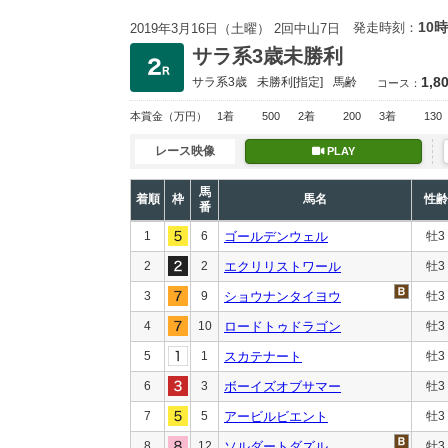
10時
発走時刻：
2019年3月16日（土曜） 2回中山7日
サラ系3歳未勝利
1,8
サラ系3歳
未勝利
[指定]
馬齢
コース：
本賞金
（万円）
1着
500
2着
200
3着
130
レース映像
PLAY
馬
着順
枠
馬名
性齢
番
1
6
ゴールデンウェル
牡3
2
2
エクリリストワール
牡3
3
9
ショウナンタイヨウ
牡3
4
10
ロードトゥドラゴン
牡3
5
1
スカテナート
牡3
6
3
ボーイズオブサマー
牡3
7
5
アービルビエント
牡3
8
12
ソルダートダズル
牡3