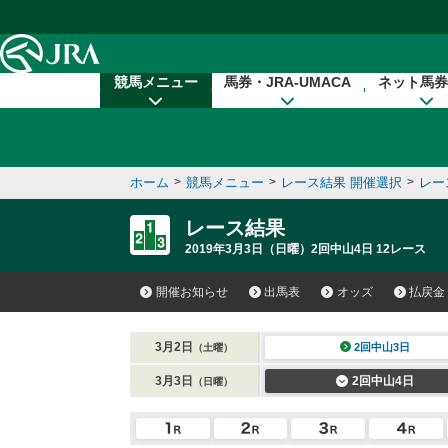
本文へ移動する
競馬メニュー
馬券・JRA-UMACA
ネット馬券
ホーム
>
競馬メニュー
>
レース結果 開催選択
>
レー
レース結果
2019年3月3日（日曜）2回中山4日 12レース
開催お知らせ
出馬表
オッズ
払戻金
3月2日
2回中山3日
（土曜）
3月3日
2回中山4日
（日曜）