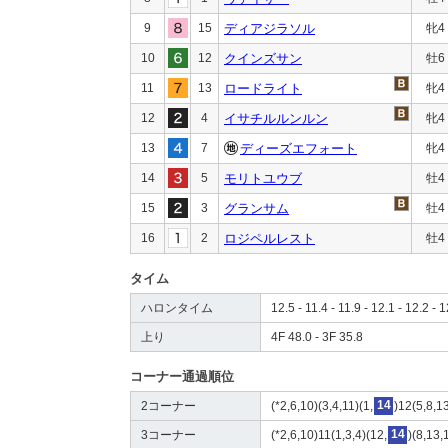
9
15
ディアジラソル
牝4
10
12
クインズサン
牡6
11
13
ロードライト
牝4
12
4
イサチルルンルン
牝4
13
7
ディーズエフォート
牝4
14
5
モリトユウブ
牡4
15
3
グランサム
牡4
16
2
ロジペルレスト
牡4
タイム
ハロンタイム
12.5 - 11.4 - 11.9 - 12.1 - 12.2 - 1
上り
4F 48.0 - 3F 35.8
コーナー通過順位
2コーナー
(*2,6,10)(3,4,11)(1,
14
)12(5,8,1
3コーナー
(*2,6,10)11(1,3,4)(12,
14
)(8,13,