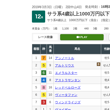
16時
発走時刻：
2019年3月3日（日曜） 2回中山4日
サラ系4歳以上1000万円以下
サラ系4歳以上
1000万円以下
（混合）［指定
本賞金
（万円）
1着
1,100
2着
440
3着
280
レース映像
PLAY
馬
着順
枠
馬名
性齢
番
1
14
アンノートル
牡5
2
9
アルトリウス
せん
3
11
エメラルスター
牡5
4
8
アストラサンタン
牝4
5
16
レッドベルローズ
牝4
6
10
ヴィータファン
せん
7
6
ウィンドライジズ
牡5
8
1
ヴァイザー
牡4