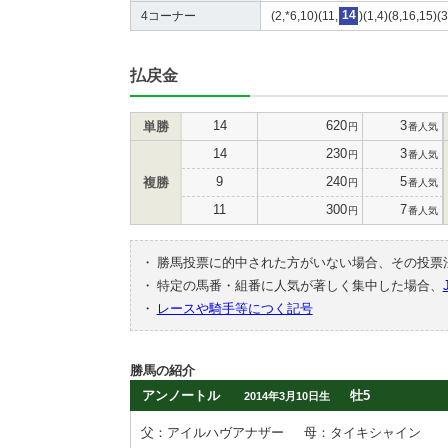
4コーナー
(2,*6,10)(11,
14
)(1,4)(8,16,15)(
払戻金
14
620
3
単勝
円
番人気
14
230
3
円
番人気
9
240
5
複勝
円
番人気
11
300
7
円
番人気
・
勝馬投票に的中された方がいない場合、その投票
・
特定の馬番・組番に人気が著しく集中した場合、
・
レースや騎手等につく記号
勝馬の紹介
アンノートル
牡5
2014年3月10日生
父：アイルハヴアナザー
母：タイキシャイン