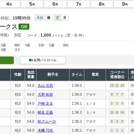
15時35分
走時刻：
天候
曇
芝
良
ークス
1,600
（特指）
別定
（芝・右 外）
コース：
メートル
3着
880
4着
530
5着
350
3着
8.2
全周パトロール
負担
コーナー
性齢
騎手名
タイム
着差
重量
通過順位
牝3
54.0
丸山 元気
1:36.0
3
13
11
10
牝3
54.0
大野 拓弥
1:36.0
3
アタマ
9
7
7
牝3
54.0
戸崎 圭太
1:36.1
3
１／２
2
2
3
牝3
54.0
蛯名 正義
1:36.2
3
３／４
11
11
10
牝3
54.0
M.デムーロ
1:36.2
3
アタマ
6
4
5
牝3
54.0
木幡 巧也
1:36.2
3
アタマ
1
1
1