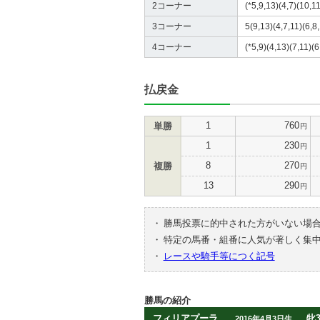
2コーナー
(*5,9,13)(4,7)(10,11
3コーナー
5(9,13)(4,7,11)(6,8
4コーナー
(*5,9)(4,13)(7,11)(6
払戻金
1
760
単勝
円
1
230
円
8
270
複勝
円
13
290
円
・
勝馬投票に的中された方がいない場
・
特定の馬番・組番に人気が著しく集
・
レースや騎手等につく記号
勝馬の紹介
フィリアプーラ
牝
2016年4月3日生