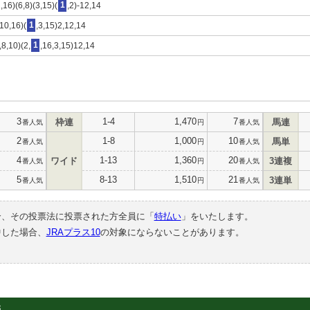
,16)(6,8)(3,15)(
1
,2)-12,14
,10,16)(
1
,3,15)2,12,14
,8,10)(2,
1
,16,3,15)12,14
3
1-4
1,470
7
枠連
馬連
番人気
円
番人気
2
1-8
1,000
10
馬単
番人気
円
番人気
4
1-13
1,360
20
ワイド
3連複
番人気
円
番人気
5
8-13
1,510
21
3連単
番人気
円
番人気
合、その投票法に投票された方全員に「
特払い
」をいたします。
中した場合、
JRAプラス10
の対象にならないことがあります。
3