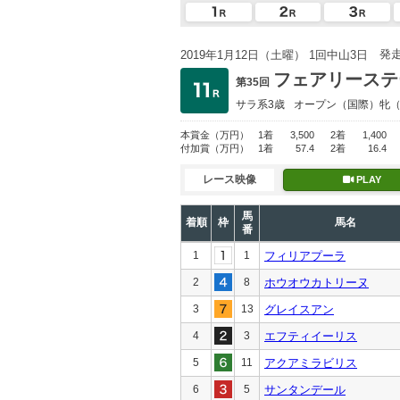
発
2019年1月12日（土曜） 1回中山3日
フェアリーステ
第35回
サラ系3歳
オープン
（国際）牝
本賞金
（万円）
1着
3,500
2着
1,400
付加賞
（万円）
1着
57.4
2着
16.4
レース映像
PLAY
馬
着順
枠
馬名
番
1
1
フィリアプーラ
2
8
ホウオウカトリーヌ
3
13
グレイスアン
4
3
エフティイーリス
5
11
アクアミラビリス
6
5
サンタンデール