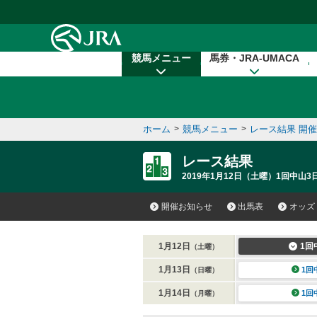
本文へ移動する
競馬メニュー
馬券・JRA-UMACA
ホーム
>
競馬メニュー
>
レース結果 開
レース結果
2019年1月12日（土曜）1回中山3日
開催お知らせ
出馬表
オッズ
1月12日
1回
（土曜）
1月13日
1回
（日曜）
1月14日
1回
（月曜）