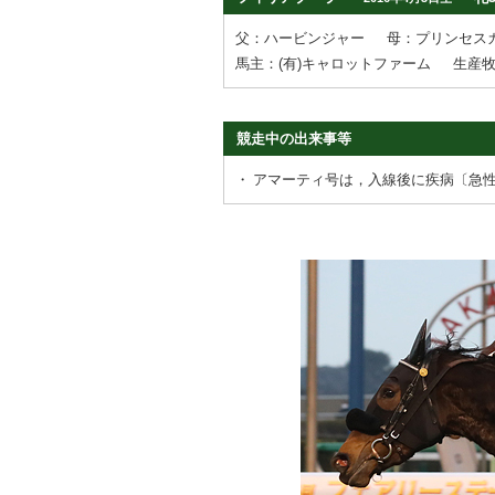
父：ハービンジャー
母：プリンセス
馬主：(有)キャロットファーム
生産
競走中の出来事等
・
アマーティ号は，入線後に疾病〔急