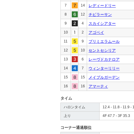
7
14
レディードリー
8
12
チビラーサン
9
4
スカイシアター
10
2
アゴベイ
11
9
プリミエラムール
12
10
セントセシリア
13
6
レーヴドカナロア
14
7
ウィンターリリー
15
15
メイプルガーデン
16
16
アマーティ
タイム
ハロンタイム
12.4 - 11.8 - 11.9 - 
上り
4F 47.7 - 3F 35.3
コーナー通過順位