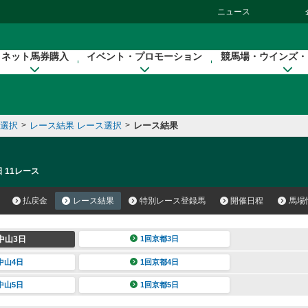
ニュース
ネット馬券購入
イベント・プロモーション
競馬場・ウインズ・
催選択
>
レース結果 レース選択
>
レース結果
 11レース
払戻金
レース結果
特別レース登録馬
開催日程
馬場
中山3日
1回京都3日
中山4日
1回京都4日
中山5日
1回京都5日