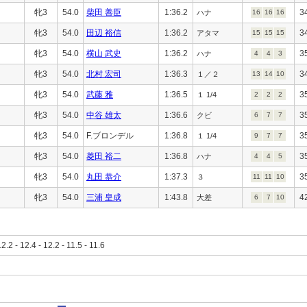
牝3
54.0
柴田 善臣
1:36.2
3
ハナ
16
16
16
牝3
54.0
田辺 裕信
1:36.2
3
アタマ
15
15
15
牝3
54.0
横山 武史
1:36.2
3
ハナ
4
4
3
牝3
54.0
北村 宏司
1:36.3
3
１／２
13
14
10
牝3
54.0
武藤 雅
1:36.5
3
１ 1/4
2
2
2
牝3
54.0
中谷 雄太
1:36.6
3
クビ
6
7
7
牝3
54.0
F.ブロンデル
1:36.8
3
１ 1/4
9
7
7
牝3
54.0
菱田 裕二
1:36.8
3
ハナ
4
4
5
牝3
54.0
丸田 恭介
1:37.3
3
３
11
11
10
牝3
54.0
三浦 皇成
1:43.8
4
大差
6
7
10
12.2 - 12.4 - 12.2 - 11.5 - 11.6