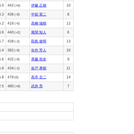
4.0
442
伊藤 正徳
10
(+6)
4.3
436
中舘 英二
8
(-8)
5.2
416
高柳 瑞樹
12
(-6)
4.6
440
尾関 知人
6
(+2)
5.7
438
田島 俊明
13
(-2)
5.4
382
矢作 芳人
16
(-8)
5.6
432
斉藤 崇史
9
(-8)
5.8
434
岩戸 孝樹
11
(-2)
5.8
478
高市 圭二
14
(0)
2.5
480
武井 亮
7
(+8)