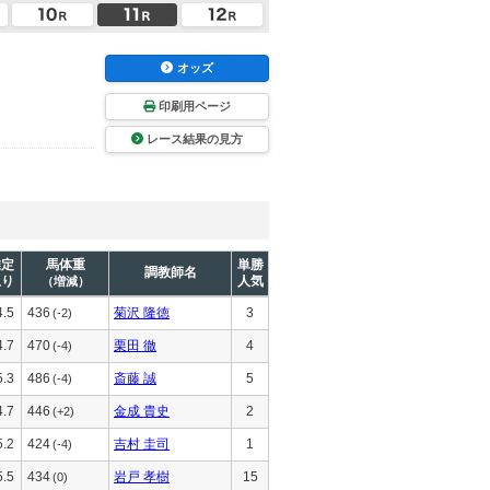
オッズ
印刷用ページ
レース結果の見方
推定
馬体重
単勝
調教師名
上り
人気
（増減）
4.5
436
菊沢 隆徳
3
(-2)
4.7
470
栗田 徹
4
(-4)
5.3
486
斎藤 誠
5
(-4)
4.7
446
金成 貴史
2
(+2)
5.2
424
吉村 圭司
1
(-4)
5.5
434
岩戸 孝樹
15
(0)