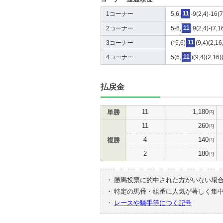
1コーナー
5,6,
11
-9(2,4)-16(
2コーナー
5-6,
11
,9(2,4)-(7,
3コーナー
(*5,6)
11
(9,4)(2,16
4コーナー
5(6,
11
)(9,4)(2,16
払戻金
11
1,180
単勝
円
11
260
円
4
140
複勝
円
2
180
円
・
勝馬投票に的中された方がいない場
・
特定の馬番・組番に人気が著しく集
・
レースや騎手等につく記号