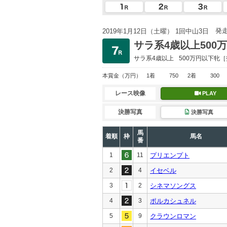
発
2019年1月12日（土曜） 1回中山3日
サラ系4歳以上500
サラ系4歳以上
500万円以下
牝［
本賞金
（万円）
1着
750
2着
300
レース映像
PLAY
決勝写真
決勝写真
馬
着順
枠
馬名
番
1
11
プリエンプト
2
4
イセベル
3
2
シネマソングス
4
3
ポルカシュネル
5
9
クラウンロマン