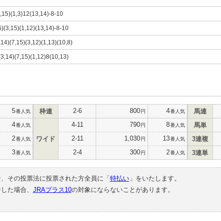
7,15)(1,3)12(13,14)-8-10
16)(3,15)(1,12)(13,14)-8-10
,14)(7,15)(3,12)(1,13)(10,8)
)(3,14)(7,15)(1,12)8(10,13)
5
2-6
800
4
枠連
馬連
番人気
円
番人気
4
4-11
790
8
馬単
番人気
円
番人気
2
2-11
1,030
13
ワイド
3連複
番人気
円
番人気
3
2-4
300
2
3連単
番人気
円
番人気
合、その投票法に投票された方全員に「
特払い
」をいたします。
中した場合、
JRAプラス10
の対象にならないことがあります。