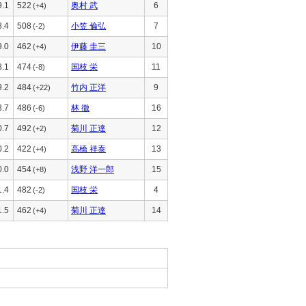
9.1
522
奥村 武
6
(+4)
8.4
508
小笠 倫弘
7
(-2)
9.0
462
伊藤 圭三
10
(+4)
8.1
474
国枝 栄
11
(-8)
9.2
484
竹内 正洋
9
(+22)
8.7
486
林 徹
16
(-6)
0.7
492
菊川 正達
12
(+2)
0.2
422
高橋 祥泰
13
(+4)
0.0
454
浅野 洋一郎
15
(+8)
1.4
482
国枝 栄
4
(-2)
1.5
462
菊川 正達
14
(+4)