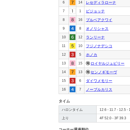
6
14
レセディラローナ
7
1
ビジョッテ
8
16
ブルベアクワイ
9
8
オノリシャス
10
12
ランリーナ
11
10
フジノナデシコ
12
5
ホノカ
13
15
ロイヤルジュビリー
14
13
センノギモーヴ
15
6
ダイワメモリー
16
7
ノーブルカリス
タイム
ハロンタイム
12.6 - 11.7 - 12.5 - 
上り
4F 52.0 - 3F 39.3
コーナー通過順位