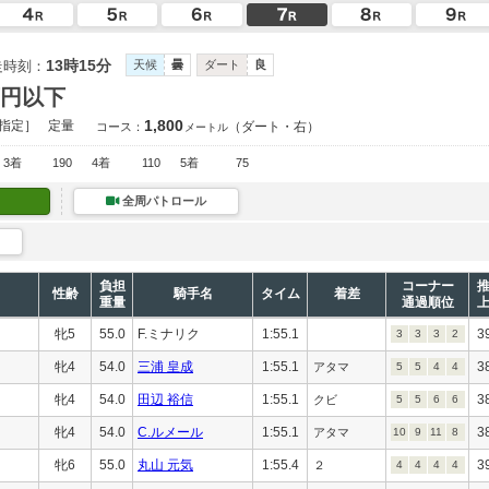
13時15分
走時刻：
天候
曇
ダート
良
万円以下
1,800
指定］
定量
（ダート・右）
コース：
メートル
3着
190
4着
110
5着
75
全周パトロール
負担
コーナー
性齢
騎手名
タイム
着差
重量
通過順位
牝5
55.0
F.ミナリク
1:55.1
3
3
3
3
2
牝4
54.0
三浦 皇成
1:55.1
3
アタマ
5
5
4
4
牝4
54.0
田辺 裕信
1:55.1
3
クビ
5
5
6
6
牝4
54.0
C.ルメール
1:55.1
3
アタマ
10
9
11
8
牝6
55.0
丸山 元気
1:55.4
3
２
4
4
4
4