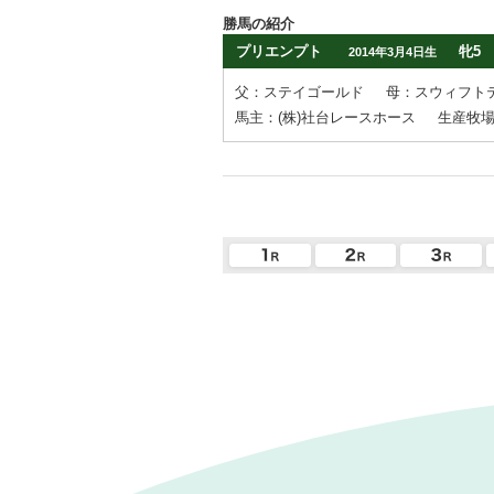
勝馬の紹介
プリエンプト
牝5
2014年3月4日生
父：ステイゴールド
母：スウィフト
馬主：(株)社台レースホース
生産牧