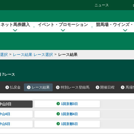
ニュース
ネット馬券購入
イベント・プロモーション
競馬場・ウインズ・
催選択
>
レース結果 レース選択
>
レース結果
日 7レース
払戻金
レース結果
特別レース登録馬
開催日程
馬場
中山3日
1回京都3日
中山4日
1回京都4日
中山5日
1回京都5日