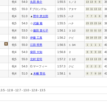
牝4
54.0
丸田 恭介
1:55.5
3
１／２
13
13
6
8
牝5
55.0
F.ブロンデル
1:55.5
3
アタマ
10
11
13
12
牝4
51.0
▲
野中 悠太郎
1:55.5
3
ハナ
7
7
6
6
牝5
54.0
☆
武藤 雅
1:55.5
3
ハナ
15
15
15
14
牝4
53.0
☆
藤田 菜七子
1:56.1
3
３ 1/2
12
11
11
12
牝6
55.0
伊藤 工真
1:56.2
3
クビ
16
16
15
15
牝5
55.0
江田 照男
1:56.5
4
１ 3/4
1
1
1
1
牝4
54.0
柴田 大知
1:56.8
4
２
8
9
9
10
牝5
55.0
北村 宏司
1:57.2
4
２ 1/2
13
13
13
15
牝4
54.0
O.マーフィー
1:57.3
4
クビ
2
2
2
2
牝4
51.0
▲
木幡 育也
1:58.1
4
５
8
7
9
10
13.5 - 12.8 - 12.7 - 13.0 - 12.8 - 13.5