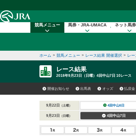
本文へ移動する
競馬メニュー
馬券・JRA-UMACA
ネット馬券
ホーム
>
競馬メニュー
>
レース結果 開催選択
>
レー
レース結果
2018年9月23日（日曜）4回中山7日 10レース
開催お知らせ
出馬表
オッズ
払戻金
9月22日
4回中山6日
（土曜）
9月23日
4回中山7日
（日曜）