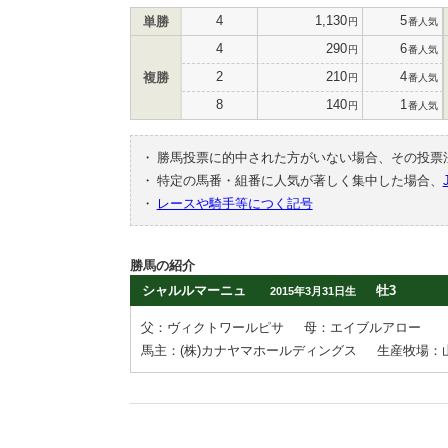
4
1,130
5
単勝
円
番人気
4
290
6
円
番人気
2
210
4
複勝
円
番人気
8
140
1
円
番人気
・
勝馬投票に的中された方がいない場合、その投票
・
特定の馬番・組番に人気が著しく集中した場合、
・
レースや騎手等につく記号
勝馬の紹介
シャルルマーニュ
牡3
2015年3月31日生
父：ヴィクトワールピサ
母：エイブルアロー
馬主：(株)カナヤマホールディングス
生産牧場：