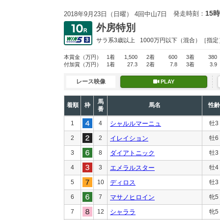
15時
発走時刻：
2018年9月23日（日曜） 4回中山7日
外房特別
サラ系3歳以上
1000万円以下
（混合）［指定
本賞金
（万円）
1着
1,500
2着
600
3着
380
付加賞
（万円）
1着
27.3
2着
7.8
3着
3.9
レース映像
PLAY
馬
着順
枠
馬名
性齢
番
1
4
シャルルマーニュ
牡3
2
2
イレイション
牡6
3
8
ダイアトニック
牡3
4
3
エメラルスター
牡4
5
10
ディロス
牡3
6
7
マサノヒロイン
牝5
7
12
シャララ
牝5