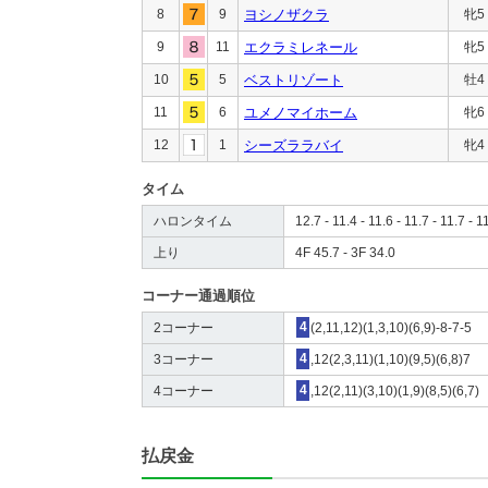
8
9
ヨシノザクラ
牝5
9
11
エクラミレネール
牝5
10
5
ベストリゾート
牡4
11
6
ユメノマイホーム
牝6
12
1
シーズララバイ
牝4
タイム
ハロンタイム
12.7 - 11.4 - 11.6 - 11.7 - 11.7 - 1
上り
4F 45.7 - 3F 34.0
コーナー通過順位
2コーナー
4
(2,11,12)(1,3,10)(6,9)-8-7-5
3コーナー
4
,12(2,3,11)(1,10)(9,5)(6,8)7
4コーナー
4
,12(2,11)(3,10)(1,9)(8,5)(6,7)
払戻金