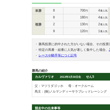
8
700
4
単勝
円
番人気
8
180
4
円
番人気
2
130
2
複勝
円
番人気
9
120
1
円
番人気
・
勝馬投票に的中された方がいない場合、その投票
・
特定の馬番・組番に人気が著しく集中した場合、
・
レースや騎手等につく記号
勝馬の紹介
カルヴァリオ
せん5
2013年3月30日生
父：マツリダゴッホ
母：オークルーム
馬主：(株)ノルマンディーサラブレッドレーシング
競走中の出来事等