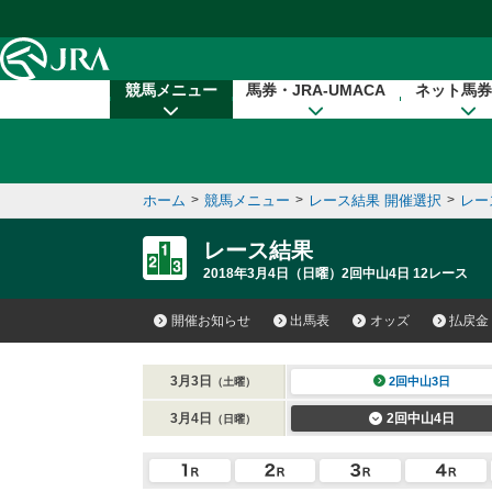
本文へ移動する
競馬メニュー
馬券・JRA-UMACA
ネット馬券
ホーム
>
競馬メニュー
>
レース結果 開催選択
>
レー
レース結果
2018年3月4日（日曜）2回中山4日 12レース
開催お知らせ
出馬表
オッズ
払戻金
3月3日
2回中山3日
（土曜）
3月4日
2回中山4日
（日曜）