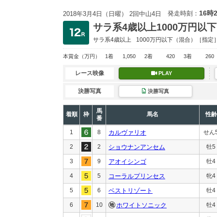
16時
発走時刻：
2018年3月4日（日曜） 2回中山4日
サラ系4歳以上1000万円以下
サラ系4歳以上
1000万円以下
（混合）［指定
本賞金
（万円）
1着
1,050
2着
420
3着
260
レース映像
PLAY
決勝写真
決勝写真
馬
着順
枠
馬名
性齢
番
1
8
カルヴァリオ
せん
2
2
ショウナンアンセム
牡5
3
9
アオイシンゴ
牡4
4
5
コーラルプリンセス
牝4
5
6
ベストリゾート
牡4
6
10
ホワイトソニック
牡4