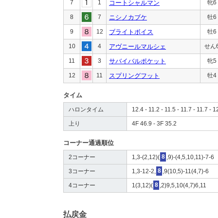
7
1
コートシャルマン
牝6
8
7
ニシノカブケ
牡6
9
12
ブライトボイス
牡6
10
4
アヴニールマルシェ
せん
11
3
サバイバルポケット
牝5
12
11
スプリングフット
牡4
タイム
ハロンタイム
12.4 - 11.2 - 11.5 - 11.7 - 11.7 - 1
上り
4F 46.9 - 3F 35.2
コーナー通過順位
2コーナー
1,3-(2,12)(
8
,9)-(4,5,10,11)-7-6
3コーナー
1,3-12-2,
8
,9(10,5)-11(4,7)-6
4コーナー
1(3,12)(
8
,2)9,5,10(4,7)6,11
払戻金