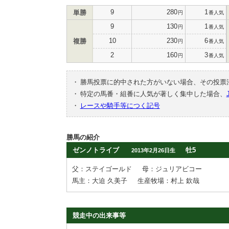
9
280
1
単勝
円
番人気
9
130
1
円
番人気
10
230
6
複勝
円
番人気
2
160
3
円
番人気
・
勝馬投票に的中された方がいない場合、その投票
・
特定の馬番・組番に人気が著しく集中した場合、
・
レースや騎手等につく記号
勝馬の紹介
ゼンノトライブ
牡5
2013年2月26日生
父：ステイゴールド
母：ジュリアビコー
馬主：大迫 久美子
生産牧場：村上 欽哉
競走中の出来事等