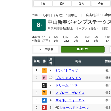
13時
発走時刻：
2018年1月8日（月曜） 1回中山3日
中山新春ジャンプステーク
サラ系障害4歳以上
オープン
（混合）
別定
本賞金
（万円）
1着
1,650
2着
660
3着
410
付加賞
（万円）
1着
23.8
2着
6.8
3着
3.4
レース映像
PLAY
馬
着順
枠
馬名
性齢
番
1
9
ゼンノトライブ
牡5
2
10
プレシャスタイム
牡5
3
2
ドリームハヤテ
牡8
4
8
スプレーモゲレイロ
牡5
5
4
マイネルヴォーダン
牡6
6
3
ジュールドトネール
牡8