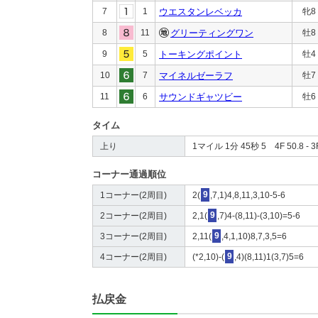
7
1
ウエスタンレベッカ
牝8
8
11
グリーティングワン
牡8
9
5
トーキングポイント
牡4
10
7
マイネルゼーラフ
牡7
11
6
サウンドギャツビー
牡6
タイム
上り
1マイル 1分 45秒 5 4F 50.8 - 3F
コーナー通過順位
1コーナー(2周目)
2(
9
,7,1)4,8,11,3,10-5-6
2コーナー(2周目)
2,1(
9
,7)4-(8,11)-(3,10)=5-6
3コーナー(2周目)
2,11(
9
,4,1,10)8,7,3,5=6
4コーナー(2周目)
(*2,10)-(
9
,4)(8,11)1(3,7)5=6
払戻金