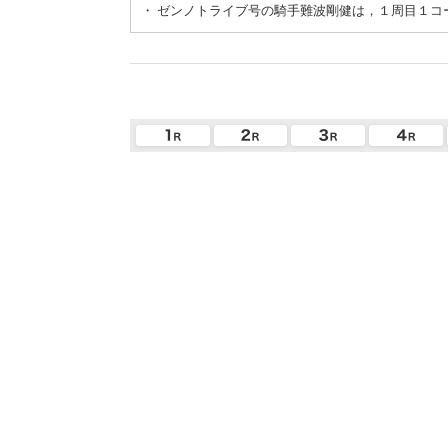
・
ゼンノトライブ号の騎手難波剛健は，１周目１コ