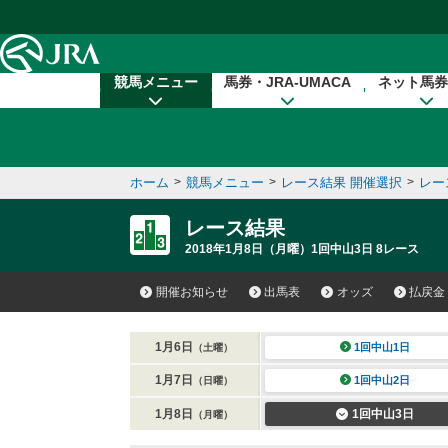
本文へ移動する
競馬メニュー
馬券・JRA-UMACA
ネット馬券
ホーム
>
競馬メニュー
>
レース結果 開催選択
>
レー
レース結果
2018年1月8日（月曜）1回中山3日 8レース
開催お知らせ
出馬表
オッズ
払戻金
1月6日
1回中山1日
（土曜）
1月7日
1回中山2日
（日曜）
1月8日
1回中山3日
（月曜）