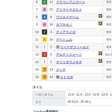
6
12
ブラウンアニマート
牡5
7
15
アドマイヤガスト
牡6
8
8
ワイルドゲーム
牡5
9
16
カブキモノ
牡5
10
4
ディアライゼ
牡4
11
10
グリトニル
牡4
12
2
リードザフィールド
牡4
13
5
アルティジャーノ
せん
14
1
マツリダウメキチ
牡4
15
13
ジッテ
牡4
16
14
ストラボ
牡5
タイム
ハロンタイム
12.8 - 11.4 - 12.5 - 12.8 - 12.6 - 1
上り
4F 52.8 - 3F 40.1
コーナー通過順位