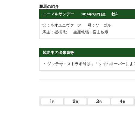
勝馬の紹介
ニーマルサンデー
牡4
2014年3月2日生
父：ネオユニヴァース
母：ソーゴル
馬主：板橋 秋
生産牧場：畠山牧場
競走中の出来事等
・
ジッテ号・ストラボ号は，「タイムオーバーによ