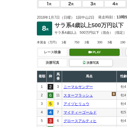
13時
発走時刻：
2018年1月7日（日曜） 1回中山2日
サラ系4歳以上500万円以下
サラ系4歳以上
500万円以下
（混合）［指定］
本賞金
（万円）
1着
750
2着
300
3着
190
レース映像
PLAY
決勝写真
決勝写真
馬
着順
枠
馬名
性齢
番
1
3
ニーマルサンデー
牡4
2
11
スターフラッシュ
牡4
3
9
アイヅヒリュウ
牡4
4
7
マイティーゴールド
牡5
5
6
グロースアルティヒ
牡4