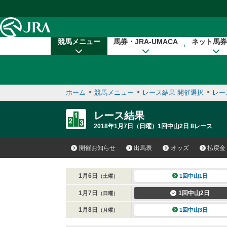
本文へ移動する
競馬メニュー
馬券・JRA-UMACA
ネット馬券
ホーム
>
競馬メニュー
>
レース結果 開催選択
>
レー
レース結果
2018年1月7日（日曜）1回中山2日 8レース
開催お知らせ
出馬表
オッズ
払戻金
1月6日
1回中山1日
（土曜）
1月7日
1回中山2日
（日曜）
1月8日
1回中山3日
（月曜）