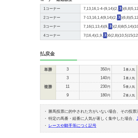
1コーナー
7,13,16,1-4-(9,14)(2,
3
)(6,8)5,1
2コーナー
7-13,16,1,4(9,14)(2,
3
)(6,8)(5,1
3コーナー
7,16(1,13,4)(9,
3
)(2,6)8(5,14)(1
4コーナー
7(16,4)(1,9,
3
)6(2,8)(10,5)15(1
払戻金
3
350
1
単勝
円
番人気
3
140
1
円
番人気
11
230
5
複勝
円
番人気
9
180
2
円
番人気
・
勝馬投票に的中された方がいない場合、その投票
・
特定の馬番・組番に人気が著しく集中した場合、
・
レースや騎手等につく記号