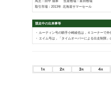
馬主：田中 成奉
生産牧場：富田牧場
取引市場：2013年
北海道サマーセール
競走中の出来事等
・
ルーティン号の騎手小崎綾也は，４コーナーで外
・
エイム号は，「タイムオーバーによる出走制限」