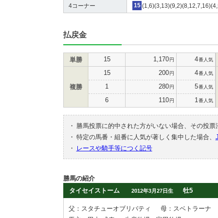
4コーナー
15
(1,6)(3,13)(9,2)(8,12,7,16)(
払戻金
15
1,170
4
単勝
円
番人気
15
200
4
円
番人気
1
280
5
複勝
円
番人気
6
110
1
円
番人気
・
勝馬投票に的中された方がいない場合、その投票
・
特定の馬番・組番に人気が著しく集中した場合、
・
レースや騎手等につく記号
勝馬の紹介
タイセイストーム
牡5
2012年3月27日生
父：スタチューオブリバティ
母：スベトラーナ