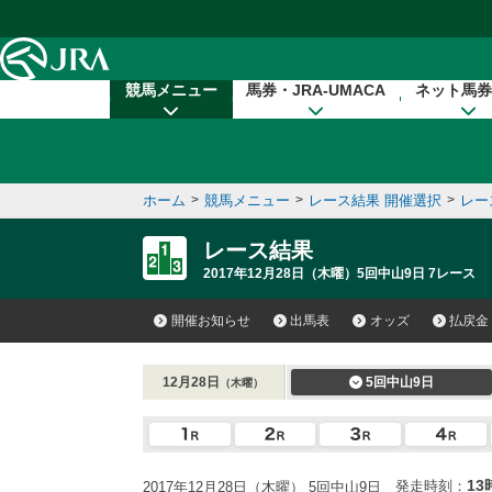
本文へ移動する
競馬メニュー
馬券・JRA-UMACA
ネット馬券
ホーム
>
競馬メニュー
>
レース結果 開催選択
>
レー
レース結果
2017年12月28日（木曜）5回中山9日 7レース
開催お知らせ
出馬表
オッズ
払戻金
12月28日
5回中山9日
（木曜）
13
発走時刻：
2017年12月28日（木曜） 5回中山9日