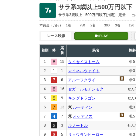
サラ系3歳以上500万円以下
サラ系3歳以上
500万円以下
[指定]
定量
コ
本賞金
（万円）
1着
750
2着
300
3着
190
レース映像
PLAY
馬
着順
枠
馬名
性齢
番
1
15
タイセイストーム
牡5
2
1
マイネルツァイト
牡3
3
6
アルーフクライ
牡3
4
16
セガールモチンモク
せん
5
9
キングドラゴン
せん
6
13
ルーティン
牡3
7
7
オケアノス
牡5
8
3
ルノートル
せん
9
5
リョウランヒーロー
牡3