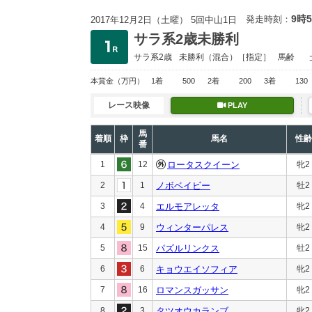
9時
発走時刻：
2017年12月2日（土曜） 5回中山1日
サラ系2歳未勝利
サラ系2歳
未勝利
（混合）［指定］
馬齢
本賞金
（万円）
1着
500
2着
200
3着
130
レース映像
PLAY
馬
着順
枠
馬名
性齢
番
1
12
ロータスクイーン
牝2
2
1
ノボベイビー
牡2
3
4
エルモアレッタ
牝2
4
9
ウィンターパレス
牝2
5
15
パズルリンクス
牡2
6
6
キョウエイソフィア
牝2
7
16
ロマンスガッサン
牝2
8
3
タツオウカランブ
牝2