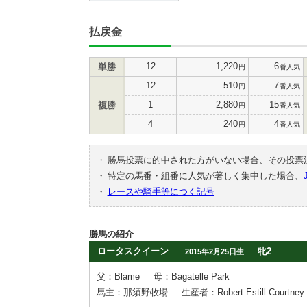
払戻金
12
1,220
6
単勝
円
番人気
12
510
7
円
番人気
1
2,880
15
複勝
円
番人気
4
240
4
円
番人気
・
勝馬投票に的中された方がいない場合、その投票
・
特定の馬番・組番に人気が著しく集中した場合、
・
レースや騎手等につく記号
勝馬の紹介
ロータスクイーン
牝2
2015年2月25日生
父：Blame
母：Bagatelle Park
馬主：那須野牧場
生産者：Robert Estill Courtney J