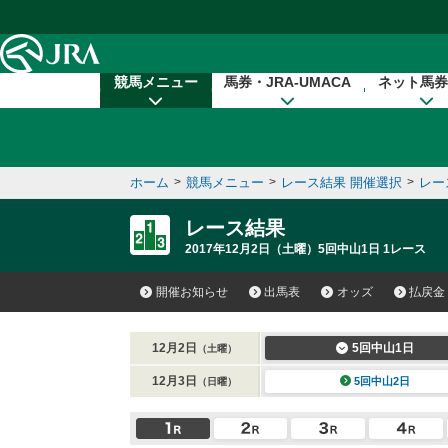
本文へ移動する
競馬メニュー
馬券・JRA-UMACA
ネット馬券
ホーム
>
競馬メニュー
>
レース結果 開催選択
>
レー
レース結果
2017年12月2日（土曜）5回中山1日 1レース
開催お知らせ
出馬表
オッズ
払戻金
12月2日
5回中山1日
（土曜）
12月3日
5回中山2日
（日曜）