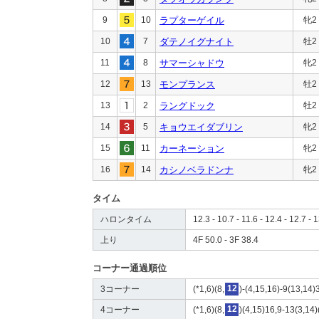
9
10
ラプターゲイル
牝2
10
7
ダテノイグナイト
牡2
11
8
サマーシャドウ
牝2
12
13
モンプランス
牡2
13
2
ラングドック
牡2
14
5
キョウエイダブリン
牝2
15
11
カーネーション
牝2
16
14
カシノベラドンナ
牝2
タイム
ハロンタイム
12.3 - 10.7 - 11.6 - 12.4 - 12.7 - 
上り
4F 50.0 - 3F 38.4
コーナー通過順位
3コーナー
(*1,6)(8,
12
)-(4,15,16)-9(13,14)
4コーナー
(*1,6)(8,
12
)(4,15)16,9-13(3,14)