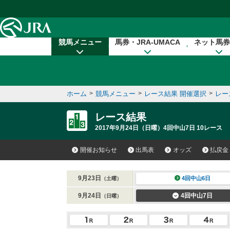
本文へ移動する
競馬メニュー
馬券・JRA-UMACA
ネット馬券
ホーム
>
競馬メニュー
>
レース結果 開催選択
>
レー
レース結果
2017年9月24日（日曜）4回中山7日 10レース
開催お知らせ
出馬表
オッズ
払戻金
9月23日
4回中山6日
（土曜）
9月24日
4回中山7日
（日曜）