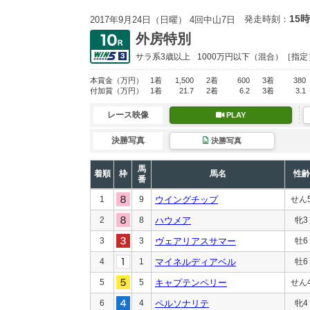
15時
発走時刻：
2017年9月24日（日曜） 4回中山7日
外房特別
サラ系3歳以上
1000万円以下
（混合）［指定
本賞金
（万円）
1着
1,500
2着
600
3着
380
付加賞
（万円）
1着
21.7
2着
6.2
3着
3.1
レース映像
PLAY
決勝写真
決勝写真
馬
着順
枠
馬名
性齢
番
1
9
ウイングチップ
せん
2
8
ハウメア
牝3
3
3
ヴェアリアスサマー
牡6
4
1
マイネルディアベル
牡6
5
5
キャプテンペリー
せん
6
4
ペルソナリテ
牝4