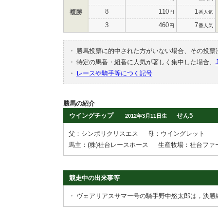
8
110
1
複勝
円
番人気
3
460
7
円
番人気
・
勝馬投票に的中された方がいない場合、その投票
・
特定の馬番・組番に人気が著しく集中した場合、
・
レースや騎手等につく記号
勝馬の紹介
ウイングチップ
せん5
2012年3月11日生
父：シンボリクリスエス
母：ウイングレット
馬主：(株)社台レースホース
生産牧場：社台ファ
競走中の出来事等
・
ヴェアリアスサマー号の騎手野中悠太郎は，決勝