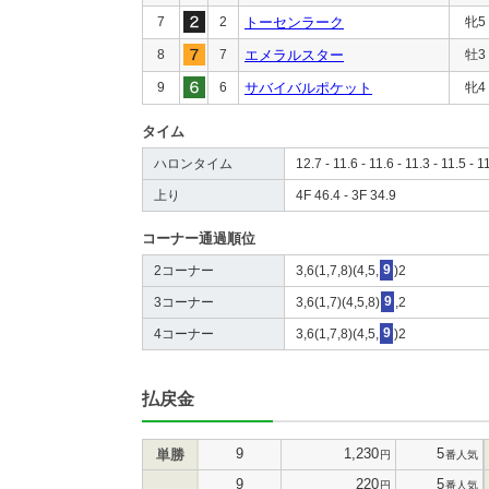
7
2
トーセンラーク
牝5
8
7
エメラルスター
牡3
9
6
サバイバルポケット
牝4
タイム
ハロンタイム
12.7 - 11.6 - 11.6 - 11.3 - 11.5 - 1
上り
4F 46.4 - 3F 34.9
コーナー通過順位
2コーナー
3,6(1,7,8)(4,5,
9
)2
3コーナー
3,6(1,7)(4,5,8)
9
,2
4コーナー
3,6(1,7,8)(4,5,
9
)2
払戻金
9
1,230
5
単勝
円
番人気
9
220
5
円
番人気