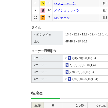
8
5
ハッピームーン
牡5
9
10
メイショウキトラ
牡6
10
7
ロジテール
牡8
タイム
ハロンタイム
13.5 - 12.9 - 12.8 - 12.4 - 12.1 - 1
上り
4F 48.3 - 3F 36.1
コーナー通過順位
1コーナー
(*
6
,7)3(2,9)(5,8,10)1,4
2コーナー
6
,7,3(2,9)(5,8,10)(1,4)
3コーナー
6
(7,9)3(2,8)(5,10)1,4
4コーナー
(*
6
,7,9)(3,8)2(5,10)(1,4)
払戻金
6
1,340
6
単勝
円
番人気