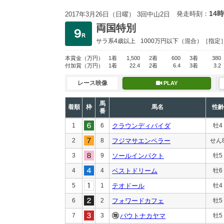
14時
発走時刻：
2017年3月26日（日曜） 3回中山2日
両国特別
サラ系4歳以上
1000万円以下
（混合）［指定
本賞金
（万円）
1着
1,500
2着
600
3着
380
付加賞
（万円）
1着
22.4
2着
6.4
3着
3.2
レース映像
PLAY
馬
着順
枠
馬名
性齢
番
1
6
クラウンディバイダ
牡4
2
8
フジマサエンペラー
せん
3
9
ソールインパクト
牡5
4
4
ベストドリーム
牡6
5
1
テオドール
牡4
6
2
フォワードカフェ
牡5
7
3
バウトナカヤマ
牡5