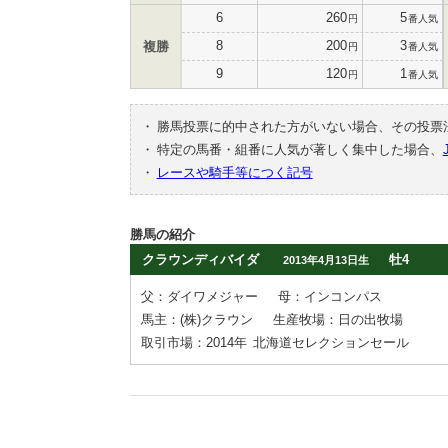
6
260
5
円
番人気
8
200
3
複勝
円
番人気
9
120
1
円
番人気
・
勝馬投票に的中された方がいない場合、その投票
・
特定の馬番・組番に人気が著しく集中した場合、
・
レースや騎手等につく記号
勝馬の紹介
クラウンディバイダ
牡4
2013年4月13日生
父：ダイワメジャー
母：インコンパス
馬主：(株)クラウン
生産牧場：日の出牧場
取引市場：2014年
北海道セレクションセール