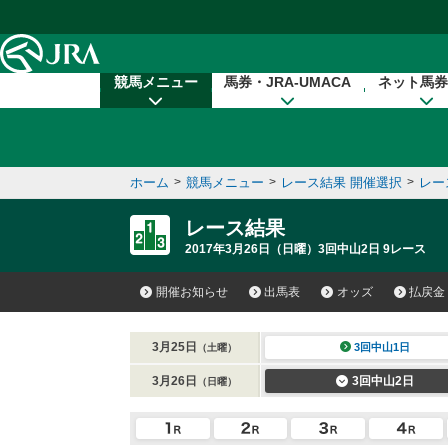
本文へ移動する
競馬メニュー
馬券・JRA-UMACA
ネット馬券
ホーム
>
競馬メニュー
>
レース結果 開催選択
>
レー
レース結果
2017年3月26日（日曜）3回中山2日 9レース
開催お知らせ
出馬表
オッズ
払戻金
3月25日
3回中山1日
（土曜）
3月26日
3回中山2日
（日曜）