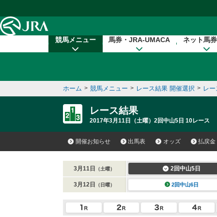
本文へ移動する
競馬メニュー
馬券・JRA-UMACA
ネット馬券
ホーム
>
競馬メニュー
>
レース結果 開催選択
>
レー
レース結果
2017年3月11日（土曜）2回中山5日 10レース
開催お知らせ
出馬表
オッズ
払戻金
3月11日
2回中山5日
（土曜）
3月12日
2回中山6日
（日曜）