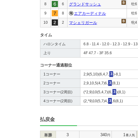
8
6
グランドサッシュ
牡6
9
8
エアカーディナル
牡6
10
2
マシェリガール
牝4
タイム
ハロンタイム
6.8 - 11.4 - 12.0 - 12.3 - 12.9 - 13
上り
4F 47.7 - 3F 35.6
コーナー通過順位
1コーナー
2,9(5,10)(6,4,7,
3
)-8,1
2コーナー
2,9,10,5(4,7)6,
3
(8,1)
3コーナー(2周目)
(*2,9)10(5,4,7)(6,
3
)(8,1)
4コーナー(2周目)
(2,*9)10(5,7)4,
3
,6(8,1)
払戻金
3
340
1
単勝
円
番人気