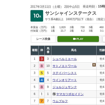
15時
発走時刻：
2017年3月11日（土曜） 2回中山5日
サンシャインステークス
サラ系4歳以上
1600万円以下
（混合）［指定
本賞金
（万円）
1着
1,820
2着
730
3着
460
付加賞
（万円）
1着
21.7
2着
6.2
3着
3.1
レース映像
PLAY
馬
着順
枠
馬名
性齢
番
1
3
シュペルミエール
牡4
2
10
サトノエトワール
牡4
3
5
ステイパーシスト
牡4
4
4
ウインオリアート
牝6
5
9
ジョルジュサンク
牡4
6
1
ヤマカツポセイドン
牡8
7
7
ウムブルフ
牡4