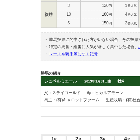
3
130
1
円
番人気
10
180
4
複勝
円
番人気
5
150
2
円
番人気
・
勝馬投票に的中された方がいない場合、その投票
・
特定の馬番・組番に人気が著しく集中した場合、
・
レースや騎手等につく記号
勝馬の紹介
シュペルミエール
牡4
2013年1月31日生
父：ステイゴールド
母：ヒカルアモーレ
馬主：(有)キャロットファーム
生産牧場：(有)