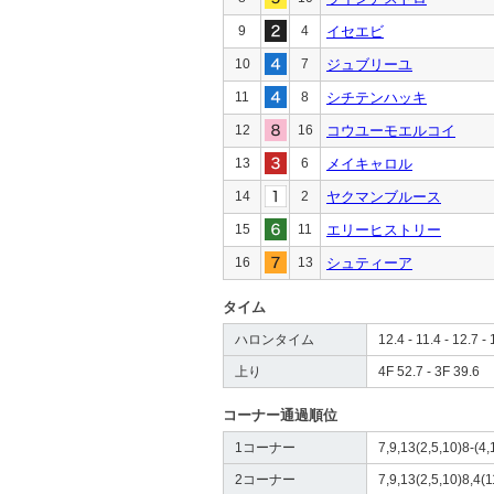
9
4
イセエビ
10
7
ジュブリーユ
11
8
シチテンハッキ
12
16
コウユーモエルコイ
13
6
メイキャロル
14
2
ヤクマンブルース
15
11
エリーヒストリー
16
13
シュティーア
タイム
ハロンタイム
12.4 - 11.4 - 12.7 - 
上り
4F 52.7 - 3F 39.6
コーナー通過順位
1コーナー
7,9,13(2,5,10)8-(4,
2コーナー
7,9,13(2,5,10)8,4(1