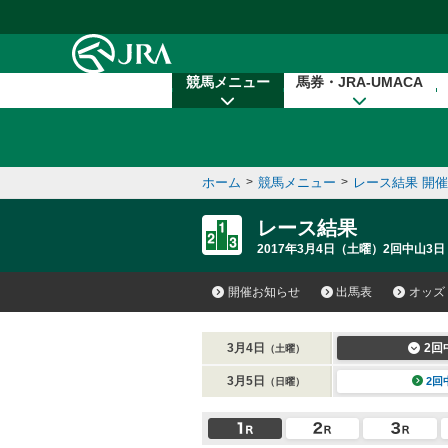
本文へ移動する
競馬メニュー
馬券・JRA-UMACA
ホーム
>
競馬メニュー
>
レース結果 開
レース結果
2017年3月4日（土曜）2回中山3日
開催お知らせ
出馬表
オッズ
3月4日
2回
（土曜）
3月5日
2回
（日曜）