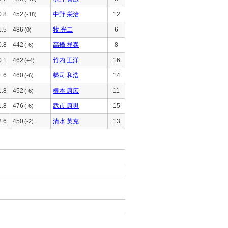
0.8
452
中野 栄治
12
(-18)
1.5
486
牧 光二
6
(0)
0.8
442
高橋 祥泰
8
(-6)
0.1
462
竹内 正洋
16
(+4)
1.6
460
勢司 和浩
14
(-6)
1.8
452
根本 康広
11
(-6)
1.8
476
武市 康男
15
(-6)
2.6
450
清水 英克
13
(-2)