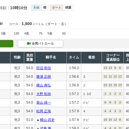
10時10分
時刻：
天候
晴
ダート
稍重
1,800
齢
（ダート・右）
コース：
メートル
3着
130
4着
75
5着
50
全周パトロール
負担
コーナー
性齢
騎手名
タイム
着差
重量
通過順位
牝3
54.0
田辺 裕信
1:56.3
3
13
13
8
6
牝3
54.0
勝浦 正樹
1:56.6
3
２
12
11
12
12
牝3
54.0
横山 典弘
1:56.9
3
２
15
15
15
15
牝3
54.0
大野 拓弥
1:57.2
4
１ 1/2
2
2
2
2
牝3
54.0
柴山 雄一
1:57.2
4
クビ
8
9
3
3
牝3
54.0
松岡 正海
1:57.9
4
４
4
4
3
3
牝3
51.0
▲
横山 武史
1:57.9
4
クビ
16
15
12
8
牝3
51.0
▲
武藤 雅
1:58.0
4
クビ
4
4
8
11