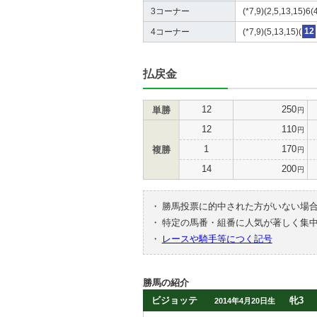
3コーナー
(*7,9)(2,5,13,15)6(
4コーナー
(*7,9)(5,13,15)(
12
払戻金
12
250
単勝
円
12
110
円
1
170
複勝
円
14
200
円
・
勝馬投票に的中された方がいない場
・
特定の馬番・組番に人気が著しく集
・
レースや騎手等につく記号
勝馬の紹介
ビジョッテ
牝3
2014年4月20日生