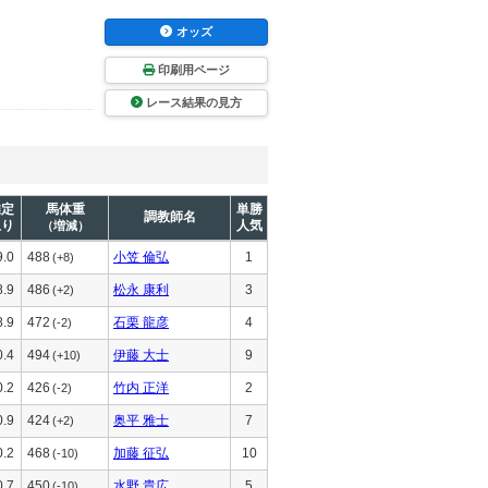
オッズ
印刷用ページ
レース結果の見方
推定
馬体重
単勝
調教師名
上り
人気
（増減）
9.0
488
小笠 倫弘
1
(+8)
8.9
486
松永 康利
3
(+2)
8.9
472
石栗 龍彦
4
(-2)
0.4
494
伊藤 大士
9
(+10)
0.2
426
竹内 正洋
2
(-2)
0.9
424
奥平 雅士
7
(+2)
0.2
468
加藤 征弘
10
(-10)
0.7
450
水野 貴広
5
(-10)