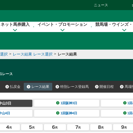
ニュース
ネット馬券購入
イベント・プロモーション
競馬場・ウインズ・
催選択
>
レース結果 レース選択
>
レース結果
 1レース
払戻金
レース結果
特別レース登録馬
開催日程
馬場
中山3日
1回阪神3日
1回
中山4日
1回阪神4日
1回