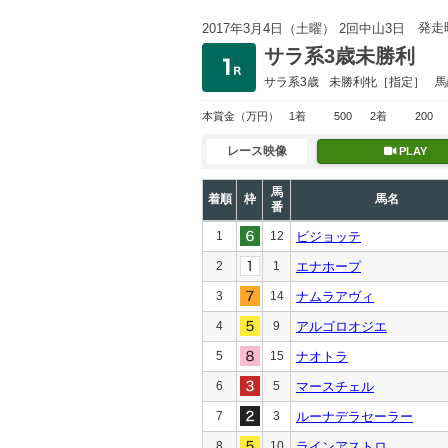
発走
2017年3月4日（土曜） 2回中山3日
サラ系3歳未勝利
サラ系3歳
未勝利
牝［指定］
馬
本賞金
（万円）
1着
500
2着
200
レース映像
PLAY
馬
着順
枠
馬名
番
1
12
ビジョッテ
2
1
エナホープ
3
14
ナムラアヴィ
4
9
アルゴロオジエ
5
15
ナオトラ
6
5
マースチェル
7
3
ルーナデラセーラー
8
10
ラインアストロ