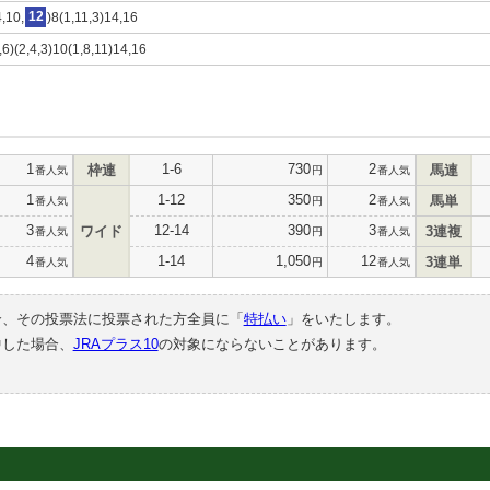
4,10,
12
)8(1,11,3)14,16
,6)(2,4,3)10(1,8,11)14,16
1
1-6
730
2
枠連
馬連
番人気
円
番人気
1
1-12
350
2
馬単
番人気
円
番人気
3
12-14
390
3
ワイド
3連複
番人気
円
番人気
4
1-14
1,050
12
3連単
番人気
円
番人気
合、その投票法に投票された方全員に「
特払い
」をいたします。
中した場合、
JRAプラス10
の対象にならないことがあります。