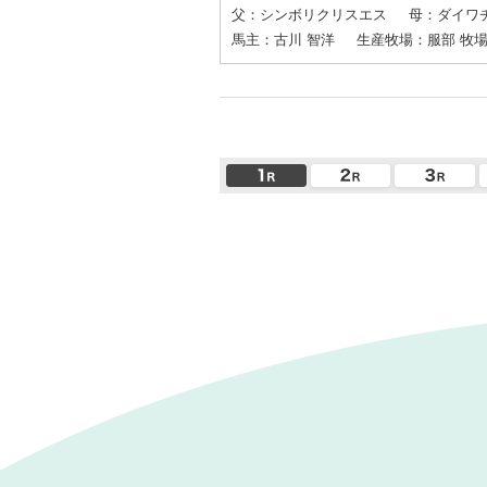
父：シンボリクリスエス
母：ダイワ
馬主：古川 智洋
生産牧場：服部 牧