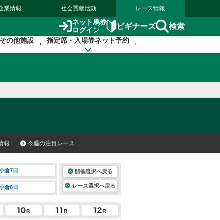
企業情報
社会貢献活動
レース情報
ネット馬券
検索
ビギナーズ
ログイン
その他施設
指定席・入場券ネット予約
情報
今週の注目レース
小倉7日
開催選択へ戻る
レース選択へ戻る
小倉8日