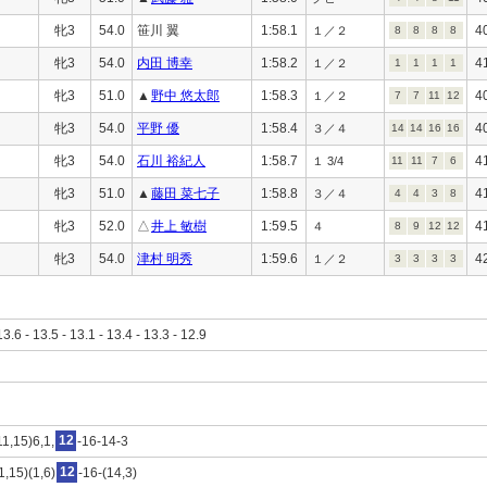
牝3
54.0
笹川 翼
1:58.1
4
１／２
8
8
8
8
牝3
54.0
内田 博幸
1:58.2
4
１／２
1
1
1
1
牝3
51.0
▲
野中 悠太郎
1:58.3
4
１／２
7
7
11
12
牝3
54.0
平野 優
1:58.4
4
３／４
14
14
16
16
牝3
54.0
石川 裕紀人
1:58.7
4
１ 3/4
11
11
7
6
牝3
51.0
▲
藤田 菜七子
1:58.8
4
３／４
4
4
3
8
牝3
52.0
△
井上 敏樹
1:59.5
4
４
8
9
12
12
牝3
54.0
津村 明秀
1:59.6
4
１／２
3
3
3
3
13.6 - 13.5 - 13.1 - 13.4 - 13.3 - 12.9
11,15)6,1,
12
-16-14-3
1,15)(1,6)
12
-16-(14,3)