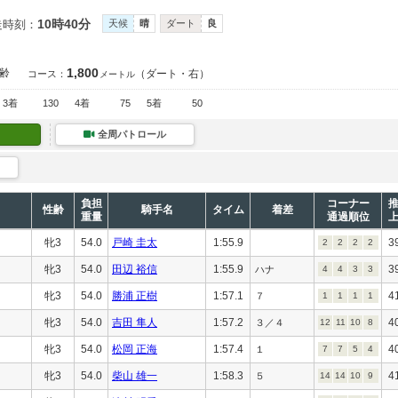
10時40分
走時刻：
天候
晴
ダート
良
1,800
齢
（ダート・右）
コース：
メートル
3着
130
4着
75
5着
50
全周パトロール
負担
コーナー
性齢
騎手名
タイム
着差
重量
通過順位
牝3
54.0
戸崎 圭太
1:55.9
3
2
2
2
2
牝3
54.0
田辺 裕信
1:55.9
3
ハナ
4
4
3
3
牝3
54.0
勝浦 正樹
1:57.1
4
７
1
1
1
1
牝3
54.0
吉田 隼人
1:57.2
4
３／４
12
11
10
8
牝3
54.0
松岡 正海
1:57.4
4
１
7
7
5
4
牝3
54.0
柴山 雄一
1:58.3
4
５
14
14
10
9