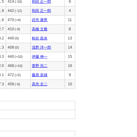
1.5
414
和田 正一郎
6
(-10)
1.9
442
和田 正一郎
4
(-12)
1.6
470
武市 康男
11
(+4)
2.7
410
高橋 文雅
8
(-6)
4.2
440
粕谷 昌央
13
(0)
1.3
408
浅野 洋一郎
14
(0)
3.3
440
伊藤 伸一
15
(+10)
2.0
468
萱野 浩二
16
(+10)
6.1
472
藤原 辰雄
9
(+2)
7.3
458
高市 圭二
10
(-6)