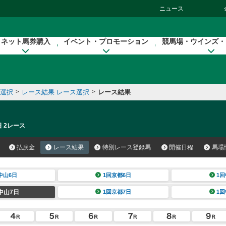
ニュース
ネット馬券購入
イベント・プロモーション
競馬場・ウインズ・
催選択
>
レース結果 レース選択
>
レース結果
日 2レース
払戻金
レース結果
特別レース登録馬
開催日程
馬場
中山6日
1回京都6日
1回
中山7日
1回京都7日
1回