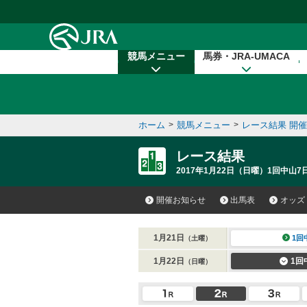
本文へ移動する
競馬メニュー
馬券・JRA-UMACA
ホーム
>
競馬メニュー
>
レース結果 開
レース結果
2017年1月22日（日曜）1回中山7
開催お知らせ
出馬表
オッズ
1月21日
1回
（土曜）
1月22日
1回
（日曜）