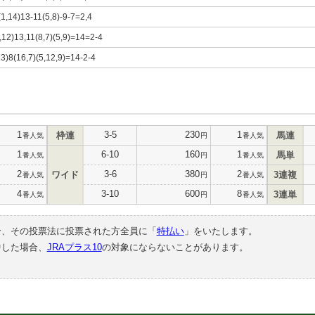
(1,14)13-11(5,8)-9-7=2,4
1,12)13,11(8,7)(5,9)=14=2-4
13)8(16,7)(5,12,9)=14-2-4
1
3-5
230
1
枠連
馬連
番人気
円
番人気
1
6-10
160
1
馬単
番人気
円
番人気
2
3-6
380
2
ワイド
3連複
番人気
円
番人気
4
3-10
600
8
3連単
番人気
円
番人気
合、その投票法に投票された方全員に「
特払い
」をいたします。
中した場合、
JRAプラス10
の対象にならないことがあります。