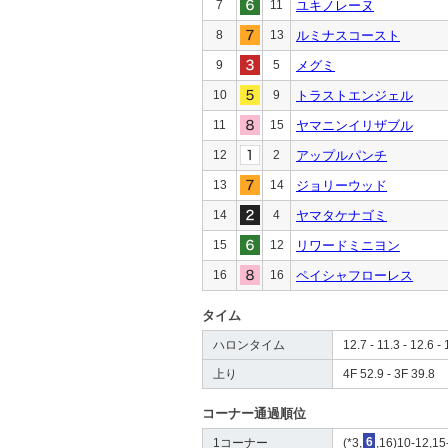
7
11
ユキノレーヌ
8
13
ルミナスコースト
9
5
メグミ
10
9
トラストエンジェル
11
15
ヤマニンイリザブル
12
2
アップルパンチ
13
14
ジョリーウッド
14
4
ヤマタケナゴミ
15
12
リワードミニヨン
16
16
ペイシャフローレス
タイム
ハロンタイム
12.7 - 11.3 - 12.6 - 
上り
4F 52.9 - 3F 39.8
コーナー通過順位
1コーナー
(*3,
6
,16)10-12,15