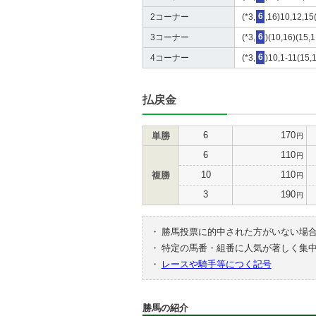
2コーナー
(*3,
6
,16)10,12,15
3コーナー
(*3,
6
)(10,16)(15,
4コーナー
(*3,
6
)10,1-11(15,
払戻金
6
170
単勝
円
6
110
円
10
110
複勝
円
3
190
円
・
勝馬投票に的中された方がいない場
・
特定の馬番・組番に人気が著しく集
・
レースや騎手等につく記号
勝馬の紹介