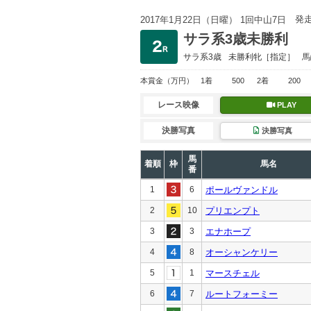
発
2017年1月22日（日曜） 1回中山7日
サラ系3歳未勝利
サラ系3歳
未勝利
牝［指定］
馬
本賞金
（万円）
1着
500
2着
200
レース映像
PLAY
決勝写真
決勝写真
馬
着順
枠
馬名
番
1
6
ポールヴァンドル
2
10
プリエンプト
3
3
エナホープ
4
8
オーシャンケリー
5
1
マースチェル
6
7
ルートフォーミー