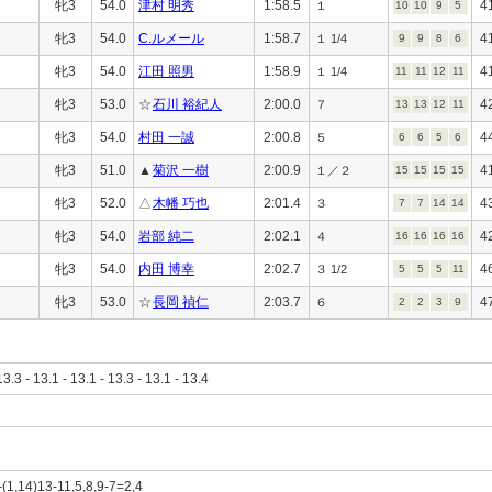
牝3
54.0
津村 明秀
1:58.5
4
１
10
10
9
5
牝3
54.0
C.ルメール
1:58.7
4
１ 1/4
9
9
8
6
牝3
54.0
江田 照男
1:58.9
4
１ 1/4
11
11
12
11
牝3
53.0
☆
石川 裕紀人
2:00.0
4
７
13
13
12
11
牝3
54.0
村田 一誠
2:00.8
4
５
6
6
5
6
牝3
51.0
▲
菊沢 一樹
2:00.9
4
１／２
15
15
15
15
牝3
52.0
△
木幡 巧也
2:01.4
4
３
7
7
14
14
牝3
54.0
岩部 純二
2:02.1
4
４
16
16
16
16
牝3
54.0
内田 博幸
2:02.7
4
３ 1/2
5
5
5
11
牝3
53.0
☆
長岡 禎仁
2:03.7
4
６
2
2
3
9
13.3 - 13.1 - 13.1 - 13.3 - 13.1 - 13.4
-(1,14)13-11,5,8,9-7=2,4