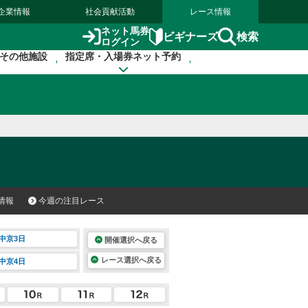
企業情報
社会貢献活動
レース情報
ネット馬券
検索
ビギナーズ
ログイン
その他施設
指定席・入場券ネット予約
情報
今週の注目レース
中京3日
開催選択へ戻る
レース選択へ戻る
中京4日