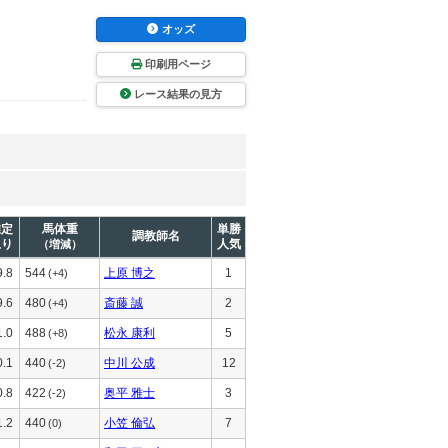
オッズ
印刷用ページ
レース結果の見方
推定
馬体重
単勝
調教師名
上り
人気
（増減）
9.8
544
上原 博之
1
(+4)
9.6
480
斎藤 誠
2
(+4)
1.0
488
松永 康利
5
(+8)
0.1
440
中川 公成
12
(-2)
0.8
422
奥平 雅士
3
(-2)
1.2
440
小笠 倫弘
7
(0)