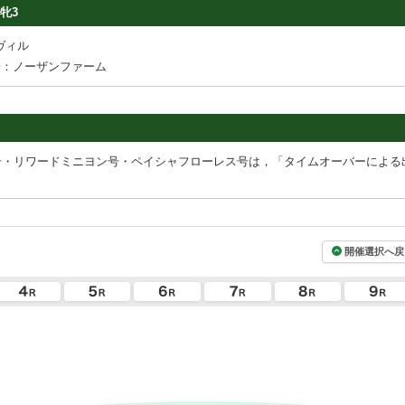
牝3
ヴィル
場：ノーザンファーム
号・リワードミニヨン号・ペイシャフローレス号は，「タイムオーバーによる
開催選択へ戻