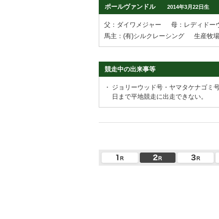
ポールヴァンドル
2014年3月22日生
父：ダイワメジャー
母：レディドー
馬主：(有)シルクレーシング
生産牧
競走中の出来事等
・
ジョリーウッド号・ヤマタケナゴミ
日まで平地競走に出走できない。