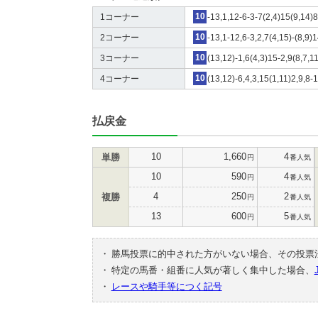
1コーナー
10
-13,1,12-6-3-7(2,4)15(9,14)
2コーナー
10
-13,1-12,6-3,2,7(4,15)-(8,9)
3コーナー
10
(13,12)-1,6(4,3)15-2,9(8,7,1
4コーナー
10
(13,12)-6,4,3,15(1,11)2,9,8-
払戻金
10
1,660
4
単勝
円
番人気
10
590
4
円
番人気
4
250
2
複勝
円
番人気
13
600
5
円
番人気
・
勝馬投票に的中された方がいない場合、その投票
・
特定の馬番・組番に人気が著しく集中した場合、
・
レースや騎手等につく記号