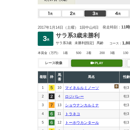
11時
発走時刻：
2017年1月14日（土曜） 1回中山4日
サラ系3歳未勝利
1,8
サラ系3歳
未勝利
[指定]
馬齢
コース：
本賞金
（万円）
1着
500
2着
200
3着
130
レース映像
PLAY
馬
着順
枠
馬名
性齢
番
1
10
マイネルルミノーソ
牡3
2
4
ロジバレー
牡3
3
13
ショウナンカルミナ
牡3
4
11
トラネコ
牡3
5
12
トーホウカンタール
牡3