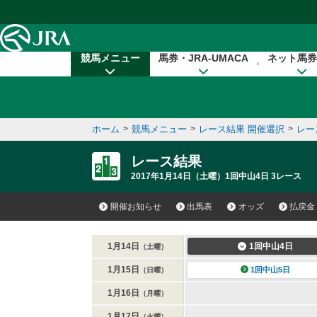
本文へ移動する
競馬メニュー
馬券・JRA-UMACA
ネット馬券
ホーム
>
競馬メニュー
>
レース結果 開催選択
>
レー
レース結果
2017年1月14日（土曜）1回中山4日 3レース
開催お知らせ
出馬表
オッズ
払戻金
1月14日
1回中山4日
（土曜）
1月15日
1回中山5日
（日曜）
1月16日
（月曜）
1月17日
（火曜）