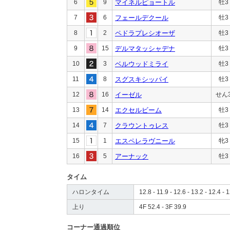
6
9
マイネルピョートル
牡3
7
6
フェールデクール
牡3
8
2
ペドラプレシオーザ
牡3
9
15
デルマタッシャデナ
牡3
10
3
ベルウッドミライ
牡3
11
8
スグスキシッパイ
牡3
12
16
イーゼル
せん
13
14
エクセルビーム
牡3
14
7
クラウントゥレス
牡3
15
1
エスペレラヴニール
牝3
16
5
アーナック
牡3
タイム
ハロンタイム
12.8 - 11.9 - 12.6 - 13.2 - 12.4 - 1
上り
4F 52.4 - 3F 39.9
コーナー通過順位