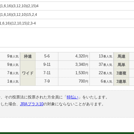
)(1,6,16)(3,12,10)(2,15)4
)(1,6,16)(3,12,10)15,2,4
(1,6,16)(12,10,15)2,3-4
9
5-6
4,320
13
枠連
馬連
番人気
円
番人気
9
9-11
3,340
37
馬単
番人気
円
番人気
7
7-11
1,530
22
ワイド
3連複
番人気
円
番人気
1
7-9
700
6
3連単
番人気
円
番人気
合、その投票法に投票された方全員に「
特払い
」をいたします。
中した場合、
JRAプラス10
の対象にならないことがあります。