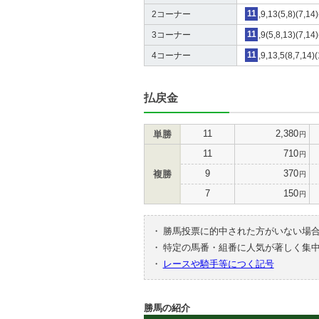
2コーナー
11
,9,13(5,8)(7,14
3コーナー
11
,9(5,8,13)(7,14
4コーナー
11
,9,13,5(8,7,14)
払戻金
11
2,380
単勝
円
11
710
円
9
370
複勝
円
7
150
円
・
勝馬投票に的中された方がいない場
・
特定の馬番・組番に人気が著しく集
・
レースや騎手等につく記号
勝馬の紹介