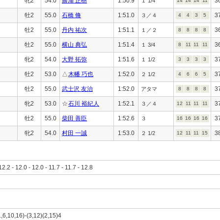
牝2
54.0
勝浦 正樹
1:50.9
3
１ 1/4
14
14
14
11
牡2
55.0
石橋 脩
1:51.0
3
３／４
4
4
3
5
牡2
55.0
丹内 祐次
1:51.1
3
１／２
8
8
8
8
牡2
55.0
横山 典弘
1:51.4
3
１ 3/4
8
11
11
11
牝2
54.0
大野 拓弥
1:51.6
3
１ 1/2
3
3
3
3
牡2
53.0
△
木幡 巧也
1:52.0
3
２ 1/2
4
6
6
5
牡2
55.0
武士沢 友治
1:52.0
3
アタマ
8
8
8
8
牝2
53.0
☆
石川 裕紀人
1:52.1
3
３／４
12
11
11
11
牡2
55.0
柴田 善臣
1:52.6
3
３
16
16
16
16
牝2
54.0
村田 一誠
1:53.0
3
２ 1/2
12
11
11
15
12.2 - 12.0 - 12.0 - 11.7 - 11.7 - 12.8
1,6,10,16)-(3,12)(2,15)4