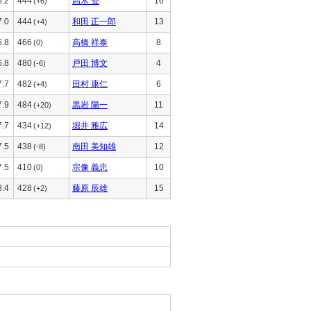
6.2
444
高木 登
16
(+6)
7.0
444
和田 正一郎
13
(+4)
6.8
466
高橋 祥泰
8
(0)
6.8
480
戸田 博文
4
(-6)
7.7
482
田村 康仁
6
(+4)
7.9
484
黒岩 陽一
11
(+20)
7.7
434
堀井 雅広
14
(+12)
7.5
438
南田 美知雄
12
(-8)
7.5
410
宗像 義忠
10
(0)
8.4
428
藤原 辰雄
15
(+2)