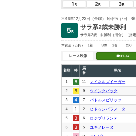
発
2016年12月23日（金曜） 5回中山7日
サラ系2歳未勝利
サラ系2歳
未勝利
（混合）［指
本賞金
（万円）
1着
500
2着
200
レース映像
PLAY
馬
着順
枠
馬名
番
1
11
マイネルズイーガー
2
9
ウインクバック
3
7
バトルスピリッツ
4
2
ヒドゥンパラメータ
5
6
ロジブリランテ
6
5
ユキノレーヌ