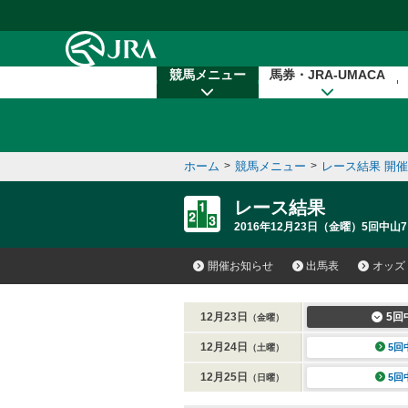
本文へ移動する
競馬メニュー
馬券・JRA-UMACA
ホーム
>
競馬メニュー
>
レース結果 開
レース結果
2016年12月23日（金曜）5回中山7
開催お知らせ
出馬表
オッズ
12月23日
5回
（金曜）
12月24日
5回
（土曜）
12月25日
5回
（日曜）