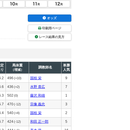
オッズ
印刷用ページ
レース結果の見方
推定
馬体重
単勝
調教師名
上り
人気
（増減）
6.2
496
国枝 栄
9
(+10)
6.6
436
水野 貴広
7
(+2)
6.3
502
藤沢 和雄
1
(0)
5.7
470
宗像 義忠
3
(-12)
6.4
540
国枝 栄
2
(+4)
6.7
424
和田 正一郎
5
(-12)