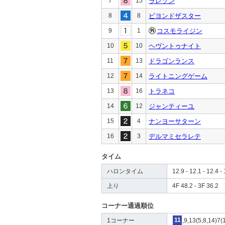
7
15
ラレゾン
8
8
ビヨンドザスター
9
1
コスモライジン
10
10
ヘヴントゥナイト
11
13
ドラゴンランス
12
14
ライトニングゲーム
13
16
トラネコ
14
12
ジャンティーユ
15
4
ナンヨーサターン
16
3
デルマミセラレテ
タイム
ハロンタイム
12.9 - 12.1 - 12.4 - 
上り
4F 48.2 - 3F 36.2
コーナー通過順位
1コーナー
11
,9,13(5,8,14)7(