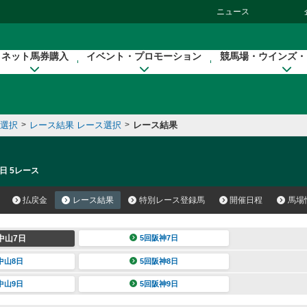
ニュース
ネット馬券購入
イベント・プロモーション
競馬場・ウインズ・
催選択
>
レース結果 レース選択
>
レース結果
日 5レース
払戻金
レース結果
特別レース登録馬
開催日程
馬場
中山7日
5回阪神7日
中山8日
5回阪神8日
中山9日
5回阪神9日