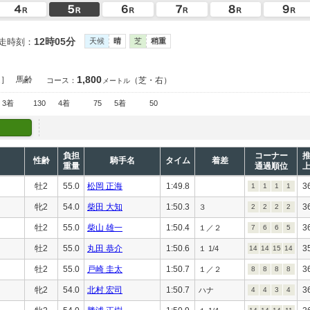
12時05分
走時刻：
天候
晴
芝
稍重
1,800
定］
馬齢
（芝・右）
コース：
メートル
3着
130
4着
75
5着
50
負担
コーナー
性齢
騎手名
タイム
着差
重量
通過順位
牡2
55.0
松岡 正海
1:49.8
3
1
1
1
1
牝2
54.0
柴田 大知
1:50.3
3
３
2
2
2
2
牡2
55.0
柴山 雄一
1:50.4
3
１／２
7
6
6
5
牡2
55.0
丸田 恭介
1:50.6
3
１ 1/4
14
14
15
14
牡2
55.0
戸崎 圭太
1:50.7
3
１／２
8
8
8
8
牝2
54.0
北村 宏司
1:50.7
3
ハナ
4
4
3
4