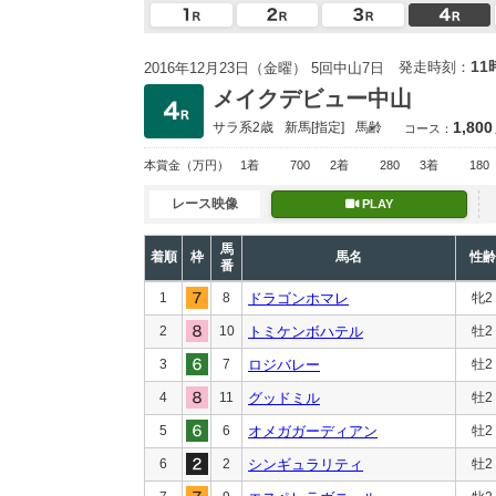
11
発走時刻：
2016年12月23日（金曜） 5回中山7日
メイクデビュー中山
1,800
サラ系2歳
新馬
[指定]
馬齢
コース：
本賞金
（万円）
1着
700
2着
280
3着
180
レース映像
PLAY
馬
着順
枠
馬名
性齢
番
1
8
ドラゴンホマレ
牝2
2
10
トミケンボハテル
牡2
3
7
ロジバレー
牡2
4
11
グッドミル
牡2
5
6
オメガガーディアン
牡2
6
2
シンギュラリティ
牡2