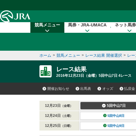
本文へ移動する
競馬メニュー
馬券・JRA-UMACA
ネット馬券
ホーム
>
競馬メニュー
>
レース結果 開催選択
>
レー
レース結果
2016年12月23日（金曜）5回中山7日 4レース
開催お知らせ
出馬表
オッズ
払戻金
12月23日
5回中山7日
（金曜）
12月24日
5回中山8日
（土曜）
12月25日
5回中山9日
（日曜）