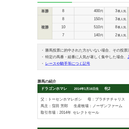
8
400
3
単勝
円
番人気
8
150
3
円
番人気
10
510
8
複勝
円
番人気
7
140
2
円
番人気
・
勝馬投票に的中された方がいない場合、その投票
・
特定の馬番・組番に人気が著しく集中した場合、
・
レースや騎手等につく記号
勝馬の紹介
ドラゴンホマレ
牝2
2014年1月16日生
父：トーセンホマレボシ
母：プラチナチャリス
馬主：窪田 芳郎
生産牧場：ノーザンファーム
取引市場：2014年
セレクトセール