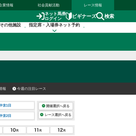
企業情報
社会貢献活動
レース情報
ネット馬券
検索
ビギナーズ
ログイン
その他施設
指定席・入場券ネット予約
情報
今週の注目レース
中京1日
開催選択へ戻る
レース選択へ戻る
中京2日