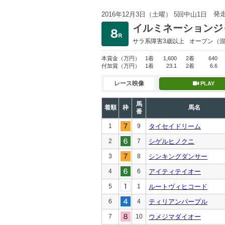
発
2016年12月3日（土曜） 5回中山1日
イルミネーションジ
サラ系障害3歳以上
オープン
（
本賞金
（万円）
1着
1,600
2着
640
付加賞
（万円）
1着
23.1
2着
6.6
レース映像
PLAY
馬
着順
枠
馬名
番
1
9
タイセイドリーム
2
7
シゲルヒノクニ
3
8
シンキングダンサー
4
6
アイティテイオー
5
1
ルートヴィヒコード
6
4
ティリアンパープル
7
10
ウメジマダイオー