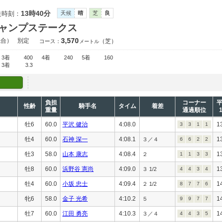
13時40分
走時刻：
天候
晴
芝
良
ャンプステークス
3,570
混合）
別定
（芝）
コース：
メートル
3着
400
4着
240
5着
160
3着
3.3
負担
コーナー
性齢
騎手名
タイム
着差
重量
通過順位
牡6
60.0
平沢 健治
4:08.0
1
3
3
1
1
牡4
60.0
石神 深一
4:08.1
1
３／４
6
6
2
2
牡3
58.0
山本 康志
4:08.4
1
２
1
1
3
3
牡8
60.0
浜野谷 憲尚
4:09.0
1
３ 1/2
4
4
3
4
牡4
60.0
小坂 忠士
4:09.4
1
２ 1/2
8
7
7
6
牝6
58.0
金子 光希
4:10.2
1
５
9
9
7
7
牡7
60.0
江田 勇亮
4:10.3
1
３／４
4
4
3
5