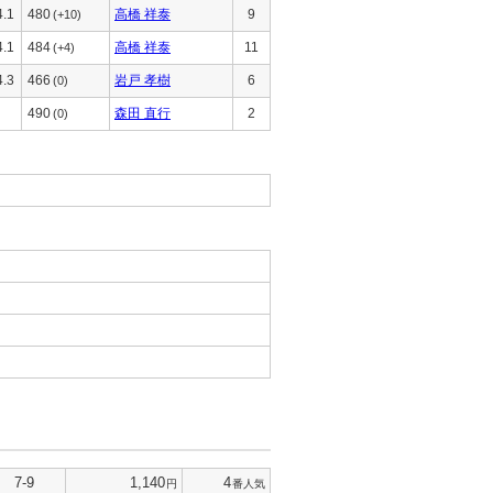
4.1
480
高橋 祥泰
9
(+10)
4.1
484
高橋 祥泰
11
(+4)
4.3
466
岩戸 孝樹
6
(0)
490
森田 直行
2
(0)
7-9
1,140
4
円
番人気