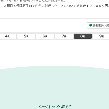
障害〔いけ垣〕着地時に転倒したため競走中止。
は，３周目５号障害手前で内側に斜行したことについて過怠金１０，０００円
開催選択へ戻
ページトップへ戻る