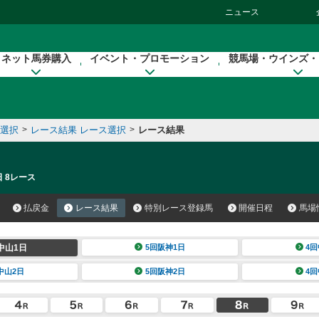
ニュース
ネット馬券購入
イベント・プロモーション
競馬場・ウインズ・
催選択
>
レース結果 レース選択
>
レース結果
日 8レース
払戻金
レース結果
特別レース登録馬
開催日程
馬場
中山1日
5回阪神1日
4回
中山2日
5回阪神2日
4回