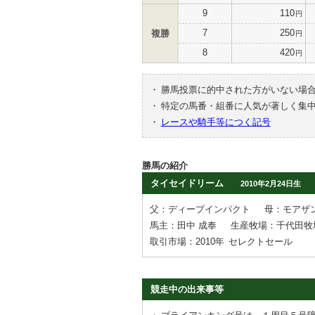
9
110
円
7
250
複勝
円
8
420
円
・
勝馬投票に的中された方がいない場
・
特定の馬番・組番に人気が著しく集
・
レースや騎手等につく記号
勝馬の紹介
タイセイドリーム
2010年2月24日生
父：ディープインパクト
母：モアザ
馬主：田中 成奉
生産牧場：千代田牧
取引市場：2010年
セレクトセール
競走中の出来事等