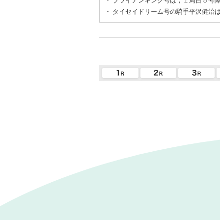
・
ブライアンキング号は，１周目５号
・
タイセイドリーム号の騎手平沢健治