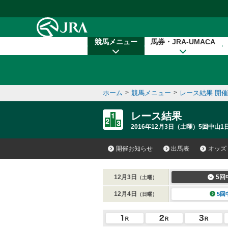
本文へ移動する
競馬メニュー
馬券・JRA-UMACA
ホーム
>
競馬メニュー
>
レース結果 開
レース結果
2016年12月3日（土曜）5回中山1
開催お知らせ
出馬表
オッズ
12月3日
5回
（土曜）
12月4日
5回
（日曜）