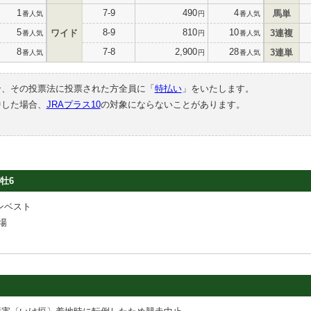
1
7-9
490
4
馬単
番人気
円
番人気
5
8-9
810
10
ワイド
3連複
番人気
円
番人気
8
7-8
2,900
28
3連単
番人気
円
番人気
合、その投票法に投票された方全員に「
特払い
」をいたします。
中した場合、
JRAプラス10
の対象にならないことがあります。
牡6
ンベスト
場