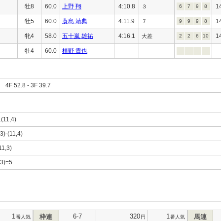
牡8
60.0
上野 翔
4:10.8
1
３
6
7
9
8
牡5
60.0
蓑島 靖典
4:11.9
1
７
9
9
9
8
牝4
58.0
五十嵐 雄祐
4:16.1
1
大差
2
2
6
10
牡4
60.0
植野 貴也
F 52.8 - 3F 39.7
1(11,4)
3)-(11,4)
11,3)
,3)=5
1
6-7
320
1
枠連
馬連
番人気
円
番人気