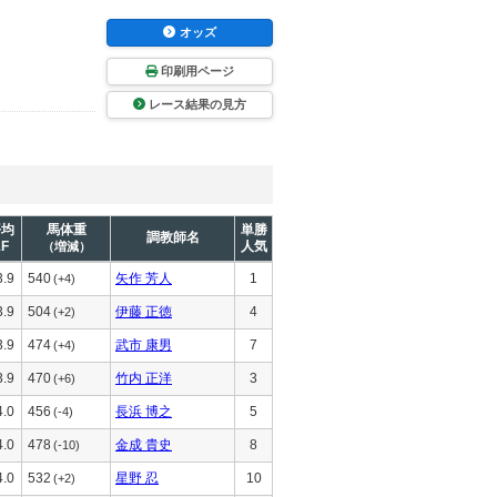
オッズ
印刷用ページ
レース結果の見方
平均
馬体重
単勝
調教師名
1F
人気
（増減）
3.9
540
矢作 芳人
1
(+4)
3.9
504
伊藤 正徳
4
(+2)
3.9
474
武市 康男
7
(+4)
3.9
470
竹内 正洋
3
(+6)
4.0
456
長浜 博之
5
(-4)
4.0
478
金成 貴史
8
(-10)
4.0
532
星野 忍
10
(+2)