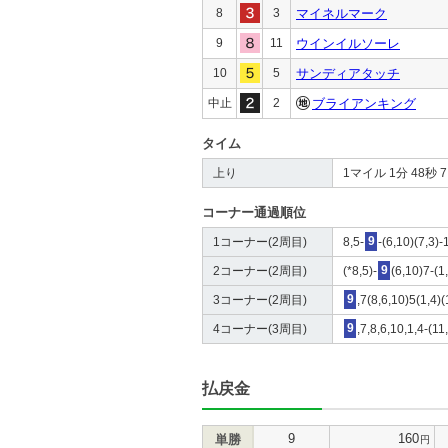
8
3
マイネルマーク
9
11
ウインイルソーレ
10
5
サンディアタッチ
中止
2
ブライアンキング
タイム
上り
1マイル 1分 48秒 7 4
コーナー通過順位
1コーナー(2周目)
8,5-
9
-(6,10)(7,3)-
2コーナー(2周目)
(*8,5)-
9
(6,10)7-(1,
3コーナー(2周目)
9
,7(8,6,10)5(1,4)(
4コーナー(3周目)
9
,7,8,6,10,1,4-(11
払戻金
9
160
単勝
円