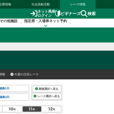
企業情報
社会貢献活動
レース情報
ネット馬券
検索
ビギナーズ
ログイン
その他施設
指定席・入場券ネット予約
情報
今週の注目レース
福島1日
開催選択へ戻る
レース選択へ戻る
福島2日