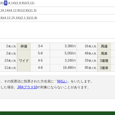
16)
5
(4,14)(1,8,9)2(3,11)
,16,14)(4,12,9)1(2,8)(11,3)
,9)(4,12,15,16)(2,1,3)(11,8)
2
3-4
3,380
16
枠連
馬連
番人気
円
番人気
2
5-8
5,050
49
馬単
番人気
円
番人気
13
4-5
3,240
33
ワイド
3連複
番人気
円
番人気
11
4-8
19,480
95
3連単
番人気
円
番人気
合、その投票法に投票された方全員に「
特払い
」をいたします。
中した場合、
JRAプラス10
の対象にならないことがあります。