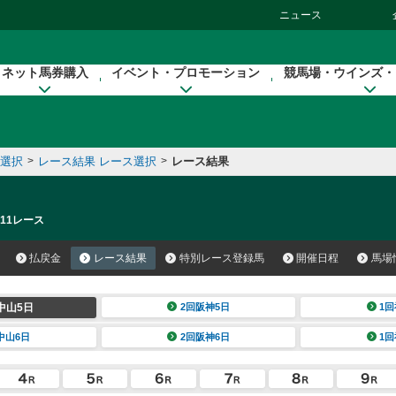
ニュース
ネット馬券購入
イベント・プロモーション
競馬場・ウインズ・
催選択
>
レース結果 レース選択
>
レース結果
 11レース
払戻金
レース結果
特別レース登録馬
開催日程
馬場
中山5日
2回阪神5日
1回
中山6日
2回阪神6日
1回