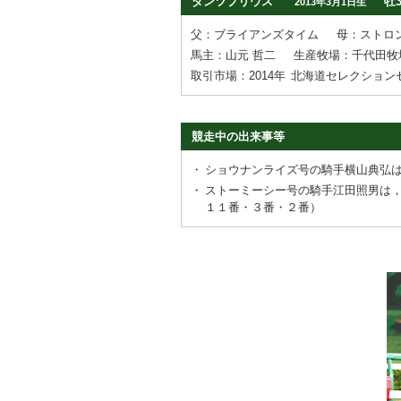
ダンツプリウス
牡
2013年3月1日生
父：ブライアンズタイム
母：ストロ
馬主：山元 哲二
生産牧場：千代田牧
取引市場：2014年
北海道セレクション
競走中の出来事等
・
ショウナンライズ号の騎手横山典弘
・
ストーミーシー号の騎手江田照男は
１１番・３番・２番）