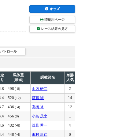
オッズ
印刷用ページ
レース結果の見方
パトロール
推定
馬体重
単勝
調教師名
上り
人気
（増減）
4.8
498
山内 研二
2
(-8)
4.4
520
斎藤 誠
14
(+2)
4.7
436
高橋 裕
12
(-4)
4.4
456
小島 茂之
1
(0)
4.6
432
浅見 秀一
4
(-6)
4.4
448
田村 康仁
6
(-4)