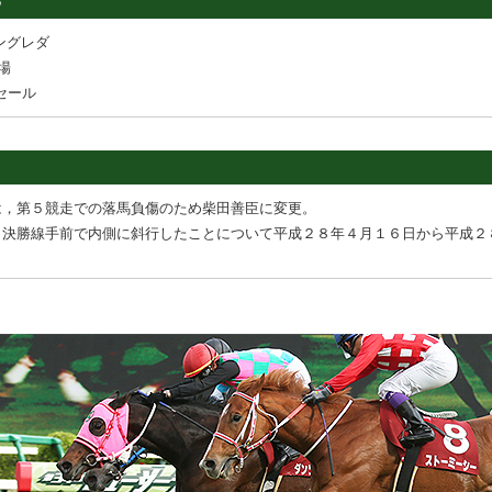
3
ングレダ
場
セール
は，第５競走での落馬負傷のため柴田善臣に変更。
，決勝線手前で内側に斜行したことについて平成２８年４月１６日から平成２