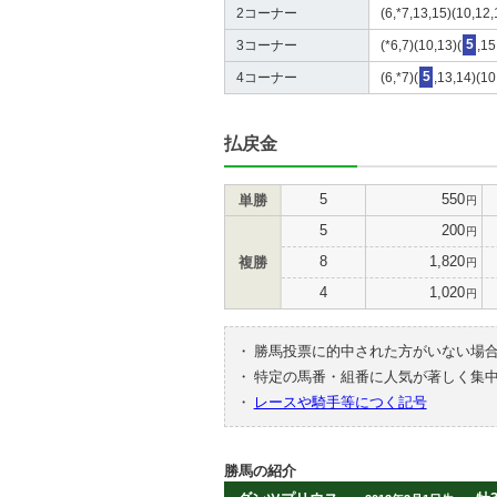
2コーナー
(6,*7,13,15)(10,12,
3コーナー
(*6,7)(10,13)(
5
,15
4コーナー
(6,*7)(
5
,13,14)(10
払戻金
5
550
単勝
円
5
200
円
8
1,820
複勝
円
4
1,020
円
・
勝馬投票に的中された方がいない場
・
特定の馬番・組番に人気が著しく集
・
レースや騎手等につく記号
勝馬の紹介