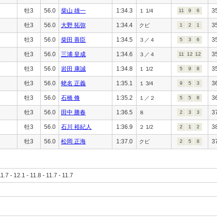
牡3
56.0
柴山 雄一
1:34.3
3
１ 1/4
11
9
6
牡3
56.0
大野 拓弥
1:34.4
3
クビ
1
2
1
牡3
56.0
柴田 善臣
1:34.5
3
３／４
5
3
6
牡3
56.0
三浦 皇成
1:34.6
3
３／４
11
12
12
牡3
56.0
岩田 康誠
1:34.8
3
１ 1/2
5
9
8
牡3
56.0
蛯名 正義
1:35.1
3
１ 3/4
9
5
3
牡3
56.0
石橋 脩
1:35.2
3
１／２
5
5
8
牡3
56.0
田中 勝春
1:36.5
3
８
2
3
3
牡3
56.0
石川 裕紀人
1:36.9
3
２ 1/2
2
1
2
牡3
56.0
松岡 正海
1:37.0
3
クビ
2
5
8
11.7 - 12.1 - 11.8 - 11.7 - 11.7