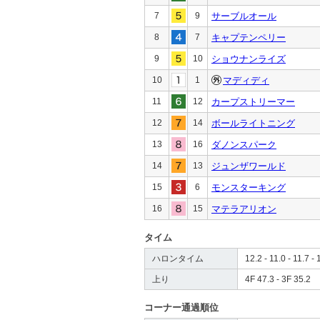
7
9
サーブルオール
8
7
キャプテンペリー
9
10
ショウナンライズ
10
1
マディディ
11
12
カープストリーマー
12
14
ボールライトニング
13
16
ダノンスパーク
14
13
ジュンザワールド
15
6
モンスターキング
16
15
マテラアリオン
タイム
ハロンタイム
12.2 - 11.0 - 11.7 - 
上り
4F 47.3 - 3F 35.2
コーナー通過順位