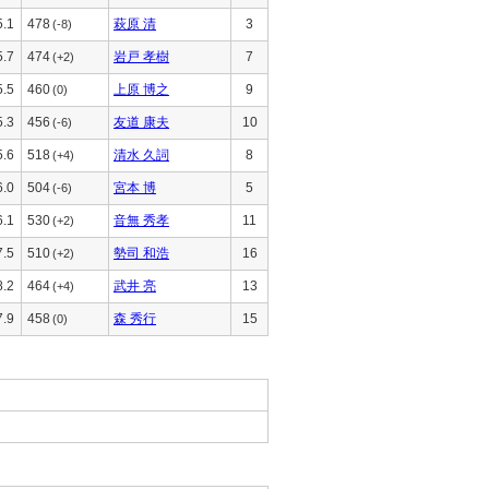
5.1
478
萩原 清
3
(-8)
5.7
474
岩戸 孝樹
7
(+2)
5.5
460
上原 博之
9
(0)
5.3
456
友道 康夫
10
(-6)
5.6
518
清水 久詞
8
(+4)
6.0
504
宮本 博
5
(-6)
6.1
530
音無 秀孝
11
(+2)
7.5
510
勢司 和浩
16
(+2)
8.2
464
武井 亮
13
(+4)
7.9
458
森 秀行
15
(0)