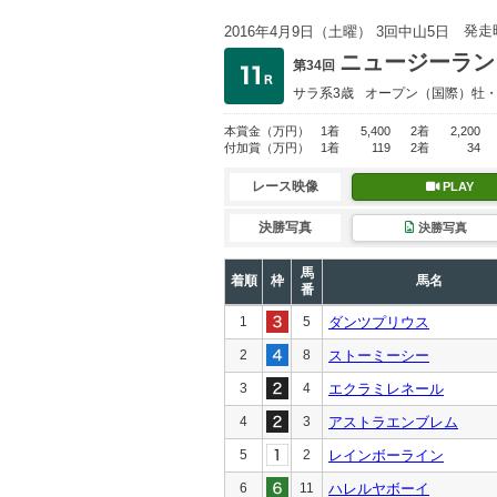
発走
2016年4月9日（土曜） 3回中山5日
ニュージーラン
第34回
サラ系3歳
オープン
（国際）牡
本賞金
（万円）
1着
5,400
2着
2,200
付加賞
（万円）
1着
119
2着
34
レース映像
PLAY
決勝写真
決勝写真
馬
着順
枠
馬名
番
1
5
ダンツプリウス
2
8
ストーミーシー
3
4
エクラミレネール
4
3
アストラエンブレム
5
2
レインボーライン
6
11
ハレルヤボーイ