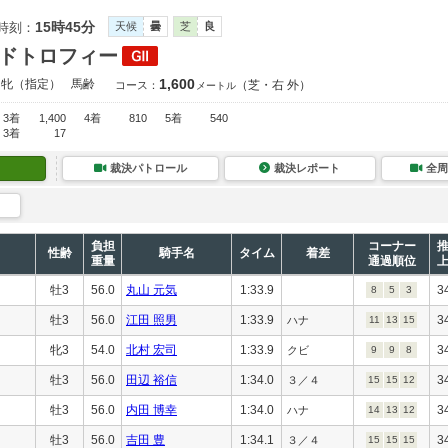
15時45分
時刻：
天候
曇
芝
良
ドトロフィー
1,600
・牝（指定）
馬齢
（芝・右 外）
コース：
メートル
3着
1,400
4着
810
5着
540
3着
17
裁決パトロール
裁決レポート
全周
負担
コーナー
性齢
騎手名
タイム
着差
重量
通過順位
牡3
56.0
丸山 元気
1:33.9
3
8
5
3
牡3
56.0
江田 照男
1:33.9
3
ハナ
11
13
15
牝3
54.0
北村 宏司
1:33.9
3
クビ
9
9
8
牡3
56.0
田辺 裕信
1:34.0
3
３／４
15
15
12
牡3
56.0
内田 博幸
1:34.0
3
ハナ
14
13
12
牡3
56.0
吉田 豊
1:34.1
3
３／４
15
15
15