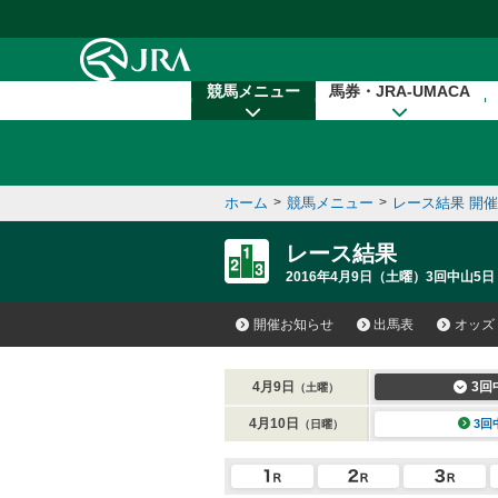
本文へ移動する
競馬メニュー
馬券・JRA-UMACA
ホーム
>
競馬メニュー
>
レース結果 開
レース結果
2016年4月9日（土曜）3回中山5日
開催お知らせ
出馬表
オッズ
4月9日
3回
（土曜）
4月10日
3回
（日曜）