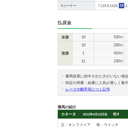
4コーナー
7,1(3,9,11)(5,
10
,1
払戻金
10
530
単勝
円
10
200
円
1
410
複勝
円
11
230
円
・
勝馬投票に的中された方がいない場
・
特定の馬番・組番に人気が著しく集
・
レースや騎手等につく記号
勝馬の紹介
カネータ
牡4
2012年4月10日生
父：オンファイア
母：ウイッチ