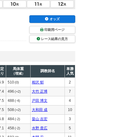
オッズ
印刷用ページ
レース結果の見方
推定
馬体重
単勝
調教師名
上り
人気
（増減）
6.9
510
相沢 郁
2
(0)
7.4
496
大竹 正博
7
(+2)
7.5
488
戸田 博文
4
(-4)
7.5
508
大和田 成
10
(+2)
6.8
484
畠山 吉宏
3
(-2)
7.1
458
水野 貴広
5
(-2)