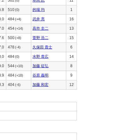
7.2
502
本間 忍
11
(0)
6.8
510
的場 均
1
(0)
8.0
484
武井 亮
16
(+4)
7.0
454
高市 圭二
13
(+14)
7.6
500
萱野 浩二
15
(+8)
7.0
478
久保田 貴士
6
(-4)
8.0
484
水野 貴広
14
(0)
9.0
544
加藤 征弘
8
(+10)
8.9
484
谷原 義明
9
(+18)
8.3
404
加藤 和宏
12
(-6)