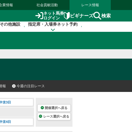
企業情報
社会貢献活動
レース情報
ネット馬券
検索
ビギナーズ
ログイン
その他施設
指定席・入場券ネット予約
情報
今週の注目レース
中京3日
開催選択へ戻る
レース選択へ戻る
中京4日