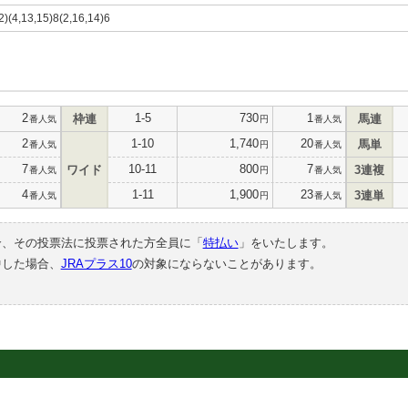
2)(4,13,15)8(2,16,14)6
2
1-5
730
1
枠連
馬連
番人気
円
番人気
2
1-10
1,740
20
馬単
番人気
円
番人気
7
10-11
800
7
ワイド
3連複
番人気
円
番人気
4
1-11
1,900
23
3連単
番人気
円
番人気
合、その投票法に投票された方全員に「
特払い
」をいたします。
中した場合、
JRAプラス10
の対象にならないことがあります。