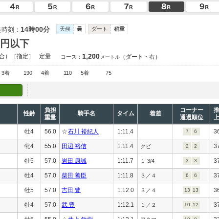
14時00分
走時刻：
天候
曇
ダート
稍重
万円以下
1,200
合）［指定］
定量
（ダート・右）
コース：
メートル
3着
190
4着
110
5着
75
負担
コーナー
性齢
騎手名
タイム
着差
重量
通過順位
牡4
56.0
☆
石川 裕紀人
1:11.4
3
7
6
牝4
55.0
田辺 裕信
1:11.4
3
クビ
2
2
牡5
57.0
岩田 康誠
1:11.7
3
１ 3/4
3
3
牡4
57.0
柴田 善臣
1:11.8
3
３／４
6
6
牡5
57.0
吉田 豊
1:12.0
3
３／４
13
13
牡4
57.0
武 豊
1:12.1
3
１／２
10
12