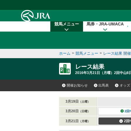
本文へ移動する
競馬メニュー
馬券・JRA-UMACA
ホーム
>
競馬メニュー
>
レース結果 開
レース結果
2016年3月21日（月曜）2回中山8
開催お知らせ
出馬表
オッズ
3月19日
（土曜）
3月20日
2回
（日曜）
3月21日
2回
（月曜）