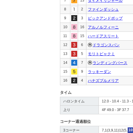
7
13
ダイメイリシャール
8
2
ファインダッシュ
9
3
ピックアンドポップ
10
16
アルノルフィーニ
11
15
ハードアスリート
12
6
ドラゴンスパン
13
5
モリトビャクミ
14
7
ランディングバース
15
9
ラッキーダン
16
4
ハナズプルメリア
タイム
ハロンタイム
12.0 - 10.4 - 11.3 - 
上り
4F 49.0 - 3F 37.7
コーナー通過順位
3コーナー
7,1(3,9,11)12(5,
10