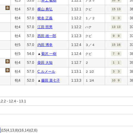
牡5
55.0
△
井上 敏樹
1:12.1
3
アタマ
10
9
牡4
57.0
横山 典弘
1:12.1
3
クビ
15
13
牡4
57.0
蛯名 正義
1:12.2
3
１／２
3
3
牡4
57.0
江田 照男
1:12.2
3
ハナ
13
13
牡4
57.0
西田 雄一郎
1:12.3
3
クビ
9
9
牡5
57.0
内田 博幸
1:12.4
3
３／４
15
16
牡5
54.0
▲
菊沢 一樹
1:12.4
3
クビ
7
6
牡4
57.0
柴田 大知
1:12.7
3
２
1
1
牡4
57.0
C.ルメール
1:13.1
3
２ 1/2
3
3
牝4
52.0
▲
藤田 菜七子
1:13.3
3
１ 1/4
10
9
12.2 - 12.4 - 13.1
)15(4,13,8)(16,14)(2,6)