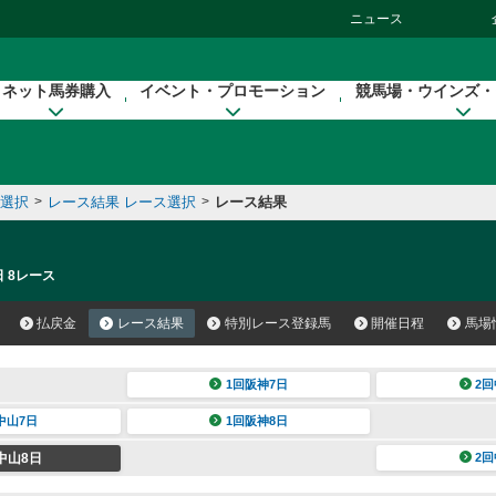
ニュース
ネット馬券購入
イベント・プロモーション
競馬場・ウインズ・
催選択
>
レース結果 レース選択
>
レース結果
日 8レース
払戻金
レース結果
特別レース登録馬
開催日程
馬場
1回阪神7日
2回
中山7日
1回阪神8日
中山8日
2回