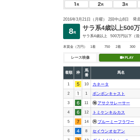
発
2016年3月21日（月曜） 2回中山8日
サラ系4歳以上500
サラ系4歳以上
500万円以下
（混
本賞金
（万円）
1着
750
2着
300
レース映像
PLAY
馬
着順
枠
馬名
番
1
10
カネータ
2
1
ボンボンキャスト
3
11
アサクサレーサー
4
12
トミケンキルカス
5
14
ブルーミーフラワー
6
8
セイウンオセアン