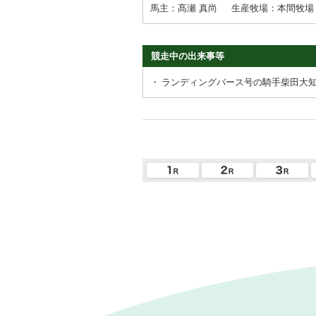
馬主：髙瀬 真尚
生産牧場：本間牧場
競走中の出来事等
・
ランディングバース号の騎手柴田大