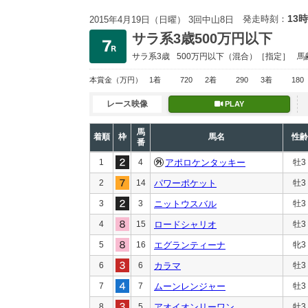
13時
発走時刻：
2015年4月19日（日曜） 3回中山8日
サラ系3歳500万円以下
サラ系3歳
500万円以下
（混合）［指定］
馬
本賞金
（万円）
1着
720
2着
290
3着
180
レース映像
PLAY
馬
着順
枠
馬名
性齢
番
1
4
アポロケンタッキー
牡3
2
14
パワーポケット
牡3
3
3
ニットウスバル
牡3
4
15
ロードシャリオ
牡3
5
16
エグランティーナ
牝3
6
6
カラマ
牡3
7
7
ムーンレンジャー
牡3
8
5
アオイオンリーワン
牡3