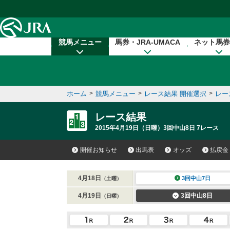
本文へ移動する
競馬メニュー
馬券・JRA-UMACA
ネット馬券
ホーム
>
競馬メニュー
>
レース結果 開催選択
>
レー
レース結果
2015年4月19日（日曜）3回中山8日 7レース
開催お知らせ
出馬表
オッズ
払戻金
4月18日
3回中山7日
（土曜）
4月19日
3回中山8日
（日曜）