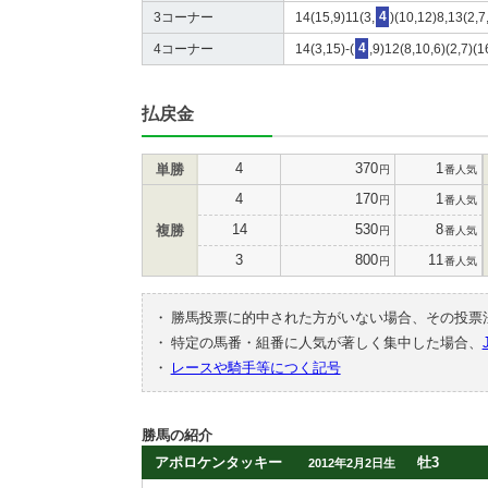
3コーナー
14(15,9)11(3,
4
)(10,12)8,13(2,7
4コーナー
14(3,15)-(
4
,9)12(8,10,6)(2,7)(1
払戻金
4
370
1
単勝
円
番人気
4
170
1
円
番人気
14
530
8
複勝
円
番人気
3
800
11
円
番人気
・
勝馬投票に的中された方がいない場合、その投票
・
特定の馬番・組番に人気が著しく集中した場合、
・
レースや騎手等につく記号
勝馬の紹介
アポロケンタッキー
牡3
2012年2月2日生