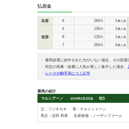
払戻金
6
260
1
単勝
円
番人気
6
130
2
円
番人気
8
120
1
複勝
円
番人気
7
250
6
円
番人気
・
勝馬投票に的中された方がいない場合、その投票
・
特定の馬番・組番に人気が著しく集中した場合、
・
レースや騎手等につく記号
勝馬の紹介
マルシアーノ
牝5
2010年3月2日生
父：フジキセキ
母：ケルトシャーン
馬主：吉田 和美
生産牧場：ノーザンファーム