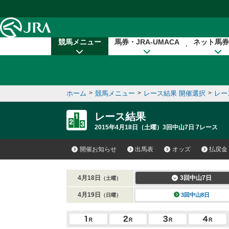
本文へ移動する
競馬メニュー
馬券・JRA-UMACA
ネット馬券
ホーム
>
競馬メニュー
>
レース結果 開催選択
>
レー
レース結果
2015年4月18日（土曜）3回中山7日 7レース
開催お知らせ
出馬表
オッズ
払戻金
4月18日
3回中山7日
（土曜）
4月19日
3回中山8日
（日曜）