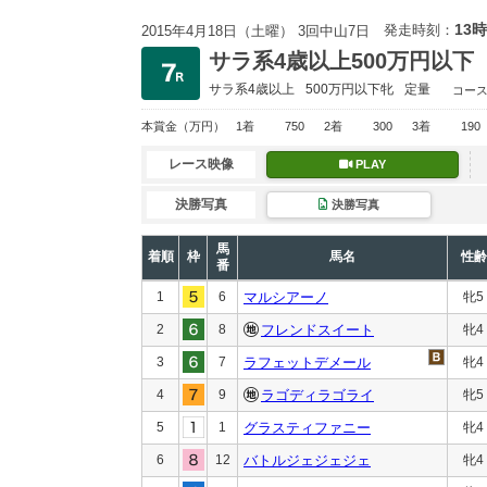
13時
発走時刻：
2015年4月18日（土曜） 3回中山7日
サラ系4歳以上500万円以下
サラ系4歳以上
500万円以下
牝
定量
コー
本賞金
（万円）
1着
750
2着
300
3着
190
レース映像
PLAY
決勝写真
決勝写真
馬
着順
枠
馬名
性齢
番
1
6
マルシアーノ
牝5
2
8
フレンドスイート
牝4
3
7
ラフェットデメール
牝4
4
9
ラゴディラゴライ
牝5
5
1
グラスティファニー
牝4
6
12
バトルジェジェジェ
牝4