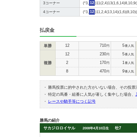
3コーナー
(*3,
12
)11(2,4)13(1,6,14)8,10,9(
4コーナー
(*3,
12
)11,2,4(13,14)(1,6)(8,10)
払戻金
12
710
5
単勝
円
番人気
12
230
5
円
番人気
2
170
1
複勝
円
番人気
8
470
9
円
番人気
・
勝馬投票に的中された方がいない場合、その投票
・
特定の馬番・組番に人気が著しく集中した場合、
・
レースや騎手等につく記号
勝馬の紹介
サカジロロイヤル
牡7
2008年4月10日生