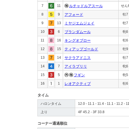
7
11
ルチャドルアスール
せん
8
9
アフォード
牡7
9
13
ミヤジエムジェイ
牡7
10
6
ブランダムール
牝6
11
16
キングオブロー
牡6
12
15
ティアップゴールド
牡9
13
14
サクラアドニス
牡7
14
7
アイラブリリ
牝6
15
5
フギン
牝5
16
1
レオアクティブ
牡6
タイム
ハロンタイム
12.0 - 11.1 - 11.4 - 11.1 - 11.2 - 1
上り
4F 45.2 - 3F 33.8
コーナー通過順位