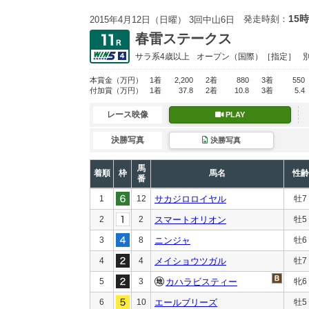
15時
発走時刻：
2015年4月12日（日曜） 3回中山6日
春雷ステークス
サラ系4歳以上
オープン
（国際）［指定］
本賞金
（万円）
1着
2,200
2着
880
3着
550
付加賞
（万円）
1着
37.8
2着
10.8
3着
5.4
レース映像
PLAY
決勝写真
決勝写真
馬
着順
枠
馬名
性齢
番
1
12
サカジロロイヤル
牡7
2
2
スマートオリオン
牡5
3
8
ニンジャ
牡6
4
4
メイショウツガル
牡7
5
3
カハラビスティー
牝6
6
10
エールブリーズ
牡5