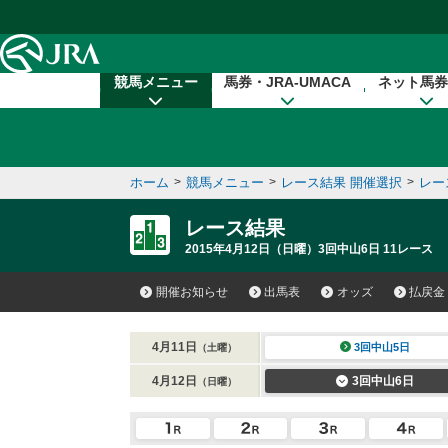
本文へ移動する
競馬メニュー
馬券・JRA-UMACA
ネット馬券
ホーム
>
競馬メニュー
>
レース結果 開催選択
>
レー
レース結果
2015年4月12日（日曜）3回中山6日 11レース
開催お知らせ
出馬表
オッズ
払戻金
4月11日
3回中山5日
（土曜）
4月12日
3回中山6日
（日曜）