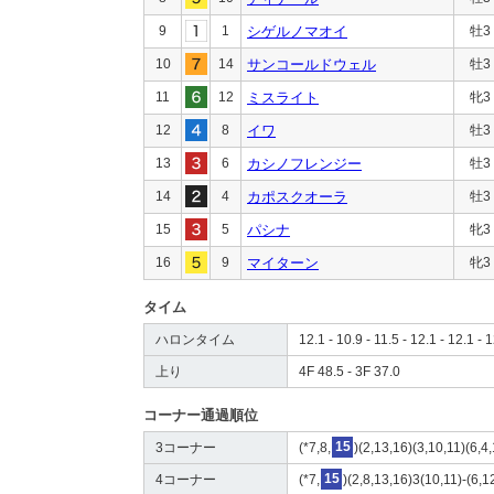
9
1
シゲルノマオイ
牡3
10
14
サンコールドウェル
牡3
11
12
ミスライト
牝3
12
8
イワ
牡3
13
6
カシノフレンジー
牡3
14
4
カポスクオーラ
牡3
15
5
パシナ
牝3
16
9
マイターン
牝3
タイム
ハロンタイム
12.1 - 10.9 - 11.5 - 12.1 - 12.1 - 
上り
4F 48.5 - 3F 37.0
コーナー通過順位
3コーナー
(*7,8,
15
)(2,13,16)(3,10,11)(6,4
4コーナー
(*7,
15
)(2,8,13,16)3(10,11)-(6,1