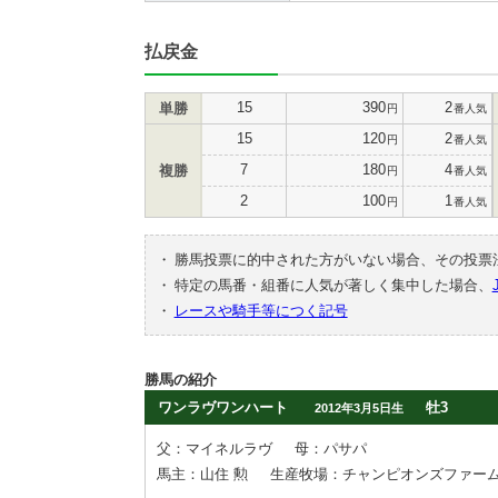
払戻金
15
390
2
単勝
円
番人気
15
120
2
円
番人気
7
180
4
複勝
円
番人気
2
100
1
円
番人気
・
勝馬投票に的中された方がいない場合、その投票
・
特定の馬番・組番に人気が著しく集中した場合、
・
レースや騎手等につく記号
勝馬の紹介
ワンラヴワンハート
牡3
2012年3月5日生
父：マイネルラヴ
母：パサパ
馬主：山住 勲
生産牧場：チャンピオンズファー