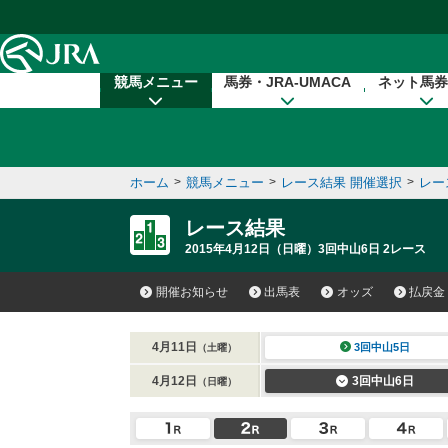
本文へ移動する
競馬メニュー
馬券・JRA-UMACA
ネット馬券
ホーム
>
競馬メニュー
>
レース結果 開催選択
>
レー
レース結果
2015年4月12日（日曜）3回中山6日 2レース
開催お知らせ
出馬表
オッズ
払戻金
4月11日
3回中山5日
（土曜）
4月12日
3回中山6日
（日曜）