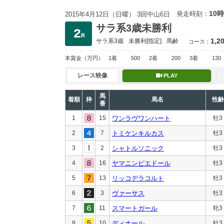
10時
発走時刻：
2015年4月12日（日曜） 3回中山6日
サラ系3歳未勝利
1,2
サラ系3歳
未勝利
[指定]
馬齢
コース：
本賞金
（万円）
1着
500
2着
200
3着
130
レース映像
PLAY
馬
着順
枠
馬名
性齢
番
1
15
ワンラヴワンハート
牡3
2
7
トミケンキルカス
牡3
3
2
シャトルソニック
牡3
4
16
ヤマニンピエドール
牡3
5
13
リッコデラコルト
牡3
6
3
ヴァーサス
牡3
7
11
スマートガール
牝3
8
10
ディナール
牡3