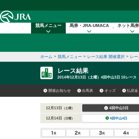
本文へ移動する
競馬メニュー
馬券・JRA-UMACA
ネット馬券
ホーム
>
競馬メニュー
>
レース結果 開催選択
>
レー
レース結果
2014年12月13日（土曜）4回中山3日 10レース
開催お知らせ
出馬表
オッズ
払戻金
12月13日
4回中山3日
（土曜）
12月14日
4回中山4日
（日曜）