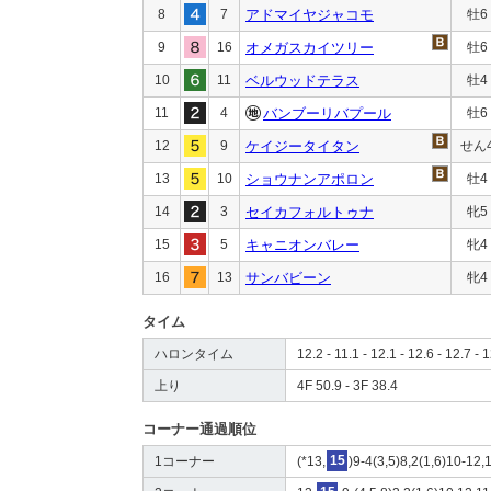
8
7
アドマイヤジャコモ
牡6
9
16
オメガスカイツリー
牡6
10
11
ベルウッドテラス
牡4
11
4
バンブーリバプール
牡6
12
9
ケイジータイタン
せん
13
10
ショウナンアポロン
牡4
14
3
セイカフォルトゥナ
牝5
15
5
キャニオンバレー
牝4
16
13
サンバビーン
牝4
タイム
ハロンタイム
12.2 - 11.1 - 12.1 - 12.6 - 12.7 - 1
上り
4F 50.9 - 3F 38.4
コーナー通過順位
1コーナー
(*13,
15
)9-4(3,5)8,2(1,6)10-12,