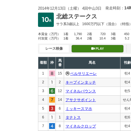
14
発走時刻：
2014年12月13日（土曜） 4回中山3日
北総ステークス
サラ系3歳以上
1600万円以下
（混合）（特指
本賞金
（万円）
1着
1,790
2着
720
3着
450
付加賞
（万円）
1着
36.4
2着
10.4
3着
5.2
レース映像
PLAY
馬
着順
枠
馬名
性齢
番
1
15
ベルサリエーレ
牡4
2
2
キープインタッチ
牡4
3
12
マイネルバウンス
牡5
4
14
アサクサポイント
せん
5
6
ミッキースマホ
牡4
6
1
タナトス
牡6
7
8
マイネルクロップ
牡4