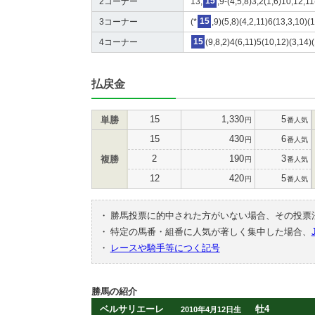
2コーナー
13,
15
,9-(4,5,8)3,2(1,6)10,12,1
3コーナー
(*
15
,9)(5,8)(4,2,11)6(13,3,10)(
4コーナー
15
(9,8,2)4(6,11)5(10,12)(3,14)(
払戻金
15
1,330
5
単勝
円
番人気
15
430
6
円
番人気
2
190
3
複勝
円
番人気
12
420
5
円
番人気
・
勝馬投票に的中された方がいない場合、その投票
・
特定の馬番・組番に人気が著しく集中した場合、
・
レースや騎手等につく記号
勝馬の紹介
ベルサリエーレ
牡4
2010年4月12日生