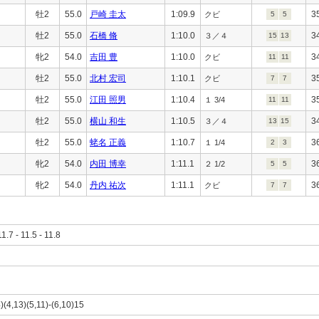
牡2
55.0
戸崎 圭太
1:09.9
3
クビ
5
5
牡2
55.0
石橋 脩
1:10.0
3
３／４
15
13
牝2
54.0
吉田 豊
1:10.0
3
クビ
11
11
牡2
55.0
北村 宏司
1:10.1
3
クビ
7
7
牡2
55.0
江田 照男
1:10.4
3
１ 3/4
11
11
牡2
55.0
横山 和生
1:10.5
3
３／４
13
15
牡2
55.0
蛯名 正義
1:10.7
3
１ 1/4
2
3
牝2
54.0
内田 博幸
1:11.1
3
２ 1/2
5
5
牝2
54.0
丹内 祐次
1:11.1
3
クビ
7
7
11.7 - 11.5 - 11.8
4)(4,13)(5,11)-(6,10)15