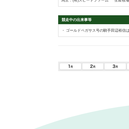
馬主：(有)スピードファーム
生産牧
競走中の出来事等
・
ゴールドペガサス号の騎手田辺裕信