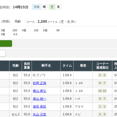
14時15分
走時刻：
天候
晴
芝
良
1,200
（特指）
馬齢
（芝・右 外）
コース：
メートル
3着
250
4着
150
5着
98
3着
4.6
負担
コーナー
性齢
騎手名
タイム
着差
重量
通過順位
牡2
55.0
G.ブノワ
1:09.4
3
2
2
牡2
55.0
松岡 正海
1:09.6
3
１ 1/4
9
7
牡2
55.0
横山 典弘
1:09.8
3
１ 1/4
13
13
牡2
55.0
柴山 雄一
1:09.8
3
ハナ
9
7
牡2
55.0
柴田 善臣
1:09.8
3
アタマ
1
1
せん2
55.0
丸山 元気
1:09.8
3
クビ
4
3