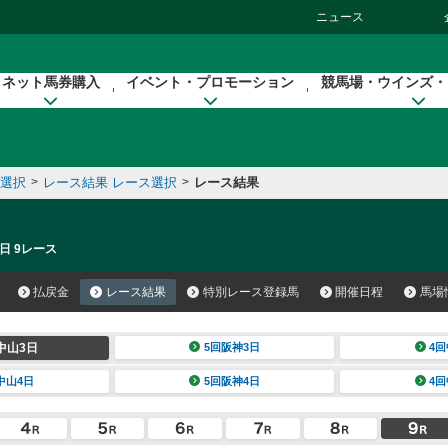
ニュース
ネット馬券購入
イベント・プロモーション
競馬場・ウインズ・
催選択
>
レース結果 レース選択
>
レース結果
日 9レース
払戻金
レース結果
特別レース登録馬
開催日程
馬場
中山3日
5回阪神3日
4回
中山4日
5回阪神4日
4回