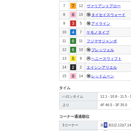
7
12
ヴァリアントアロー
8
15
タイセイスウォード
9
5
アイライン
10
7
ケモノタイプ
11
11
フジマサジャンボ
12
10
プレッツェル
13
9
ヘニースウィフト
14
2
エイシンアリエル
15
14
レッドムーン
タイム
ハロンタイム
12.1 - 10.8 - 11.5 - 
上り
4F 46.5 - 3F 35.0
コーナー通過順位
3コーナー
3(
8
,9)1(2,12)(7,1