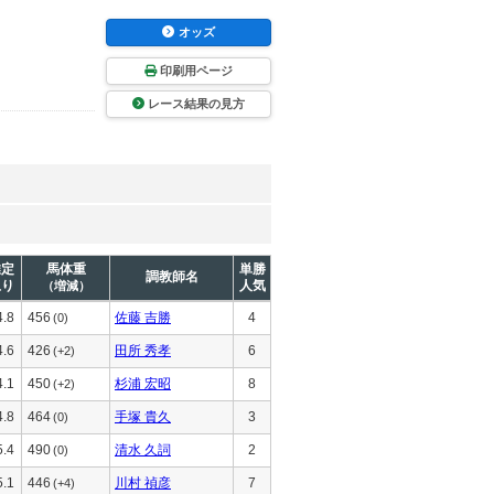
オッズ
印刷用ページ
レース結果の見方
推定
馬体重
単勝
調教師名
上り
人気
（増減）
4.8
456
佐藤 吉勝
4
(0)
4.6
426
田所 秀孝
6
(+2)
4.1
450
杉浦 宏昭
8
(+2)
4.8
464
手塚 貴久
3
(0)
5.4
490
清水 久詞
2
(0)
5.1
446
川村 禎彦
7
(+4)