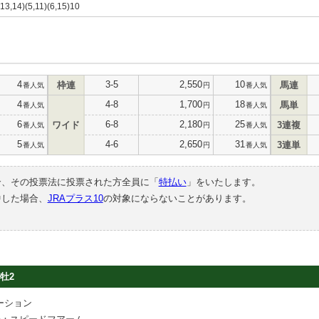
,13,14)(5,11)(6,15)10
4
3-5
2,550
10
枠連
馬連
番人気
円
番人気
4
4-8
1,700
18
馬単
番人気
円
番人気
6
6-8
2,180
25
ワイド
3連複
番人気
円
番人気
5
4-6
2,650
31
3連単
番人気
円
番人気
合、その投票法に投票された方全員に「
特払い
」をいたします。
中した場合、
JRAプラス10
の対象にならないことがあります。
牡2
ーション