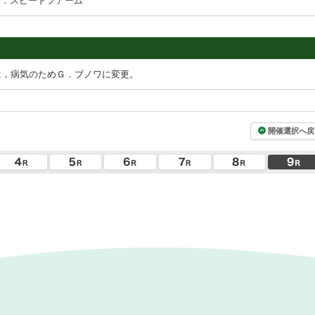
場：スピードフアーム
は，病気のためＧ．ブノワに変更。
開催選択へ戻