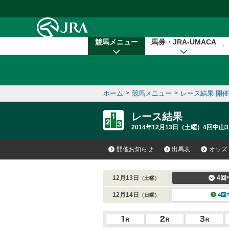
本文へ移動する
競馬メニュー
馬券・JRA-UMACA
ホーム
>
競馬メニュー
>
レース結果 開
レース結果
2014年12月13日（土曜）4回中山3
開催お知らせ
出馬表
オッズ
12月13日
4回
（土曜）
12月14日
4回
（日曜）