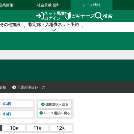
企業情報
社会貢献活動
レース情報
ネット馬券
検索
ビギナーズ
ログイン
その他施設
指定席・入場券ネット予約
情報
今週の注目レース
中京3日
開催選択へ戻る
レース選択へ戻る
中京4日