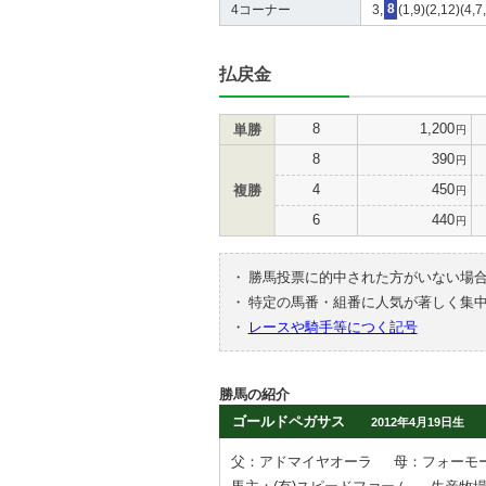
4コーナー
3,
8
(1,9)(2,12)(4,7
払戻金
8
1,200
単勝
円
8
390
円
4
450
複勝
円
6
440
円
・
勝馬投票に的中された方がいない場
・
特定の馬番・組番に人気が著しく集
・
レースや騎手等につく記号
勝馬の紹介
ゴールドペガサス
2012年4月19日生
父：アドマイヤオーラ
母：フォーモ