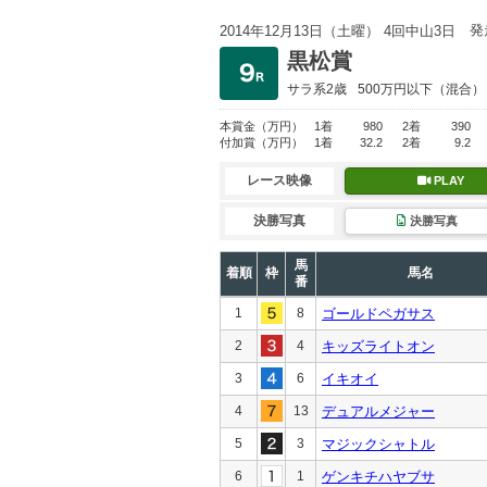
発
2014年12月13日（土曜） 4回中山3日
黒松賞
サラ系2歳
500万円以下
（混合）
本賞金
（万円）
1着
980
2着
390
付加賞
（万円）
1着
32.2
2着
9.2
レース映像
PLAY
決勝写真
決勝写真
馬
着順
枠
馬名
番
1
8
ゴールドペガサス
2
4
キッズライトオン
3
6
イキオイ
4
13
デュアルメジャー
5
3
マジックシャトル
6
1
ゲンキチハヤブサ