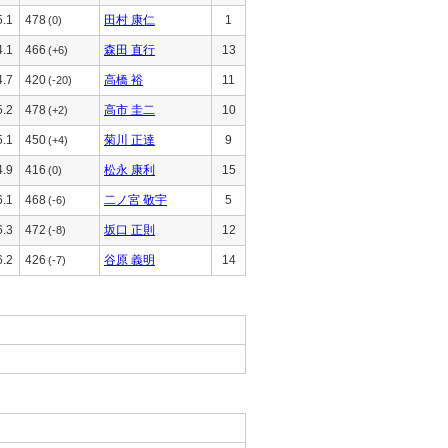
5.1
478
田村 康仁
1
(0)
4.1
466
森田 直行
13
(+6)
4.7
420
高橋 裕
11
(-20)
5.2
478
高市 圭二
10
(+2)
5.1
450
菊川 正達
9
(+4)
4.9
416
松永 康利
15
(0)
6.1
468
二ノ宮 敬宇
5
(-6)
6.3
472
坂口 正則
12
(-8)
6.2
426
谷原 義明
14
(-7)