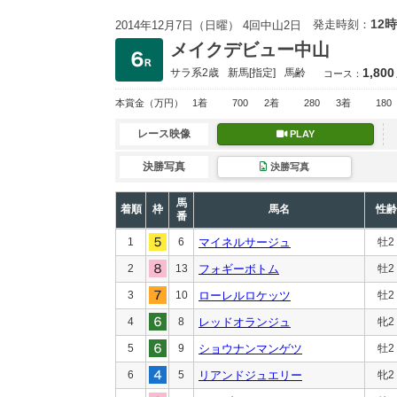
12時
発走時刻：
2014年12月7日（日曜） 4回中山2日
メイクデビュー中山
1,800
サラ系2歳
新馬
[指定]
馬齢
コース：
本賞金
（万円）
1着
700
2着
280
3着
180
レース映像
PLAY
決勝写真
決勝写真
馬
着順
枠
馬名
性齢
番
1
6
マイネルサージュ
牡2
2
13
フォギーボトム
牡2
3
10
ローレルロケッツ
牡2
4
8
レッドオランジュ
牝2
5
9
ショウナンマンゲツ
牡2
6
5
リアンドジュエリー
牝2