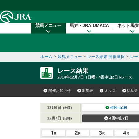
本文へ移動する
競馬メニュー
馬券・JRA-UMACA
ネット馬券
ホーム
>
競馬メニュー
>
レース結果 開催選択
>
レー
レース結果
2014年12月7日（日曜）4回中山2日 6レース
開催お知らせ
出馬表
オッズ
払戻金
12月6日
4回中山1日
（土曜）
12月7日
4回中山2日
（日曜）