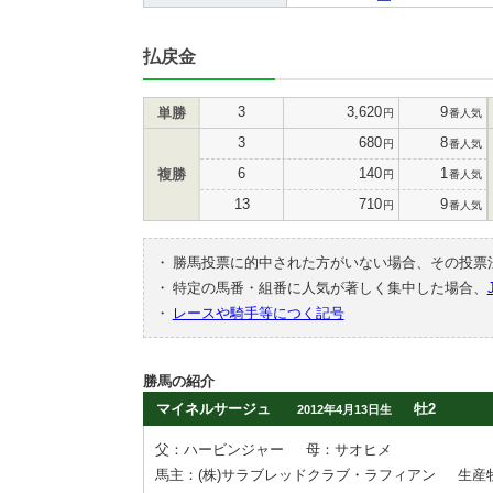
払戻金
3
3,620
9
単勝
円
番人気
3
680
8
円
番人気
6
140
1
複勝
円
番人気
13
710
9
円
番人気
・
勝馬投票に的中された方がいない場合、その投票
・
特定の馬番・組番に人気が著しく集中した場合、
・
レースや騎手等につく記号
勝馬の紹介
マイネルサージュ
牡2
2012年4月13日生
父：ハービンジャー
母：サオヒメ
馬主：(株)サラブレッドクラブ・ラフィアン
生産