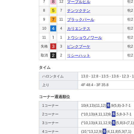
7
12
マーブルヒル
牡2
8
7
テンツクテン
牝2
9
11
ブラックパール
牡2
10
4
カリエンテス
牡2
11
1
トウショウノワール
牡2
失格
3
ピンクブーケ
牝2
取消
2
リシーハット
牡2
タイム
ハロンタイム
13.0 - 12.8 - 13.5 - 13.6 - 12.3 - 1
上り
4F 48.4 - 3F 35.8
コーナー通過順位
1コーナー
10(4,13)(11,12)
6
,9(5,8)-3-7-1
2コーナー
(*10,13)(4,11,12)9,
6
,5,8-3-7-1
3コーナー
(*10,13)(4,11,12,9)
6
(5,8)3-(7,1
4コーナー
(10,*13,12,9)
6
(4,11,8)5,3(7,1)