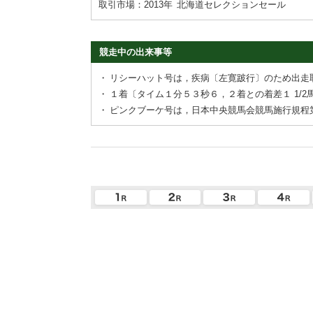
取引市場：2013年
北海道セレクションセール
競走中の出来事等
・
リシーハット号は，疾病〔左寛跛行〕のため出走
・
１着〔タイム１分５３秒６，２着との着差１ 1/
・
ピンクブーケ号は，日本中央競馬会競馬施行規程