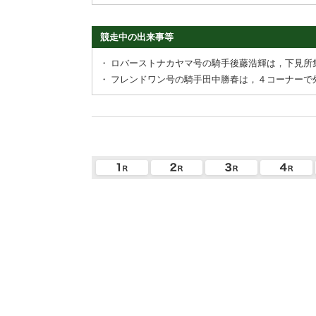
競走中の出来事等
・
ロバーストナカヤマ号の騎手後藤浩輝は，下見所
・
フレンドワン号の騎手田中勝春は，４コーナーで