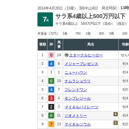
13時
発走時刻：
2014年4月20日（日曜） 3回中山8日
サラ系4歳以上500万円以下
サラ系4歳以上
500万円以下
（混合）［指定］
本賞金
（万円）
1着
750
2着
300
3着
190
馬
着順
枠
馬名
性齢
番
1
14
エターナルヒーロー
せん
2
6
メジャープレゼンス
牡4
3
1
ニューハウン
牡4
4
10
ナムラショウリ
牡4
5
7
フレンドワン
牡5
6
4
モンプレジール
牡4
7
2
マイネルパイレーツ
牡4
8
11
ジオメトリー
牡4
9
13
マイネルソウル
牡5