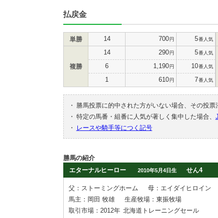
払戻金
14
700
5
単勝
円
番人気
14
290
5
円
番人気
6
1,190
10
複勝
円
番人気
1
610
7
円
番人気
・
勝馬投票に的中された方がいない場合、その投票
・
特定の馬番・組番に人気が著しく集中した場合、
・
レースや騎手等につく記号
勝馬の紹介
エターナルヒーロー
せん4
2010年5月4日生
父：ストーミングホーム
母：エイダイヒロイン
馬主：岡田 牧雄
生産牧場：東振牧場
取引市場：2012年
北海道トレーニングセール