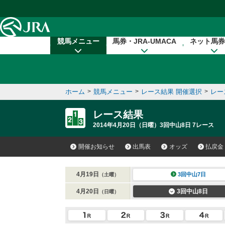
本文へ移動する
競馬メニュー
馬券・JRA-UMACA
ネット馬券
ホーム
>
競馬メニュー
>
レース結果 開催選択
>
レー
レース結果
2014年4月20日（日曜）3回中山8日 7レース
開催お知らせ
出馬表
オッズ
払戻金
4月19日
3回中山7日
（土曜）
4月20日
3回中山8日
（日曜）