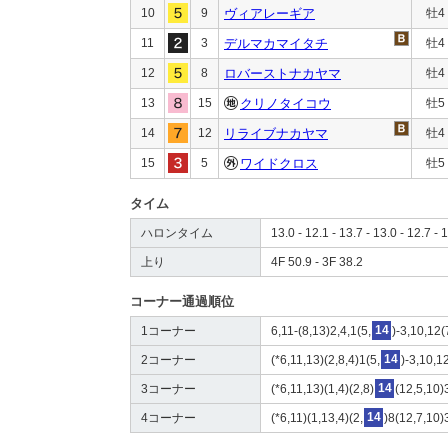
10
9
ヴィアレーギア
牡4
11
3
デルマカマイタチ
牡4
12
8
ロバーストナカヤマ
牡4
13
15
クリノタイコウ
牡5
14
12
リライブナカヤマ
牡4
15
5
ワイドクロス
牡5
タイム
ハロンタイム
13.0 - 12.1 - 13.7 - 13.0 - 12.7 - 
上り
4F 50.9 - 3F 38.2
コーナー通過順位
1コーナー
6,11-(8,13)2,4,1(5,
14
)-3,10,12(
2コーナー
(*6,11,13)(2,8,4)1(5,
14
)-3,10,1
3コーナー
(*6,11,13)(1,4)(2,8)
14
(12,5,10)
4コーナー
(*6,11)(1,13,4)(2,
14
)8(12,7,10)