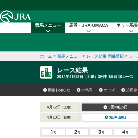
本文へ移動する
競馬メニュー
馬券・JRA-UMACA
ネット馬券
ホーム
>
競馬メニュー
>
レース結果 開催選択
>
レー
レース結果
2014年4月12日（土曜）3回中山5日 10レース
開催お知らせ
出馬表
オッズ
払戻金
4月12日
3回中山5日
（土曜）
4月13日
3回中山6日
（日曜）