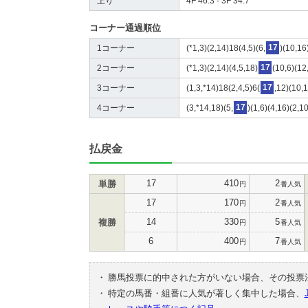
上り
4F 46.3 - 3F 34.7
コーナー通過順位
1コーナー
(*1,3)(2,14)18(4,5)(6,
17
)(10,16
2コーナー
(*1,3)(2,14)(4,5,18)
17
(10,6)(12
3コーナー
(1,3,*14)18(2,4,5)6(
17
,12)(10,
4コーナー
(3,*14,18)(5,
17
)(1,6)(4,16)(2,1
払戻金
17
410
2
単勝
円
番人気
17
170
2
円
番人気
14
330
5
複勝
円
番人気
6
400
7
円
番人気
・
勝馬投票に的中された方がいない場合、その投票
・
特定の馬番・組番に人気が著しく集中した場合、