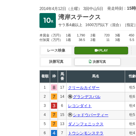
15時
発走時刻：
2014年4月12日（土曜） 3回中山5日
湾岸ステークス
サラ系4歳以上
1600万円以下
（混合）［指定
本賞金
（万円）
1着
1,790
2着
720
3着
450
付加賞
（万円）
1着
38.5
2着
11
3着
5.5
レース映像
PLAY
決勝写真
決勝写真
馬
着順
枠
馬名
性齢
番
1
17
クリールカイザー
牡5
2
14
グランデスバル
牡6
3
6
レコンダイト
牡4
4
15
シャドウパーティー
牡5
5
13
ダノンフェニックス
牡6
6
7
トウシンモンステラ
牡4