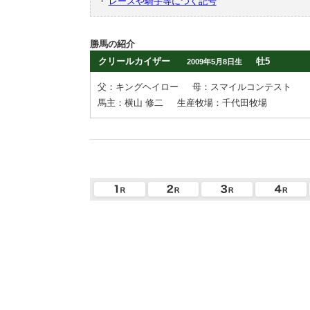
・
レースや騎手等につく記号
勝馬の紹介
クリールカイザー
牡5
2009年5月8日生
父：キングヘイロー
母：スマイルコンテスト
馬主：横山 修二
生産牧場：千代田牧場