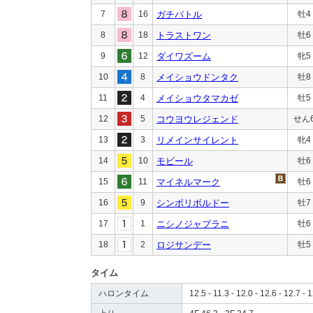
7
16
ガチバトル
牡4
8
18
トラストワン
牡6
9
12
ダイワズーム
牝5
10
8
メイショウドンタク
牡8
11
4
メイショウタマカゼ
牡5
12
5
コウヨウレジェンド
せん
13
3
リメインサイレント
牝4
14
10
モビール
牡6
15
11
マイネルマーク
牡6
16
9
シンボリボルドー
牡7
17
1
ニシノジャブラニ
牡6
18
2
ロジサンデー
牡5
タイム
ハロンタイム
12.5 - 11.3 - 12.0 - 12.6 - 12.7 - 1