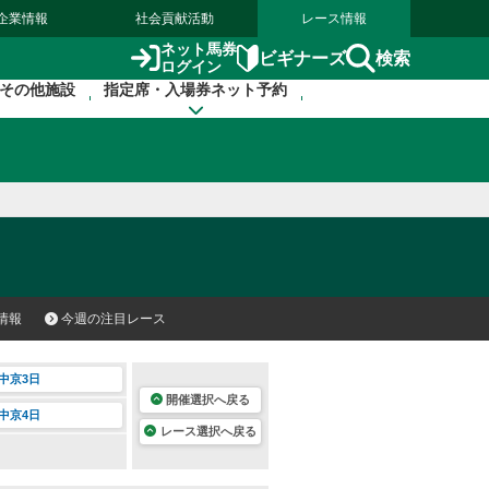
企業情報
社会貢献活動
レース情報
ネット馬券
検索
ビギナーズ
ログイン
その他施設
指定席・入場券ネット予約
情報
今週の注目レース
中京3日
開催選択へ戻る
中京4日
レース選択へ戻る