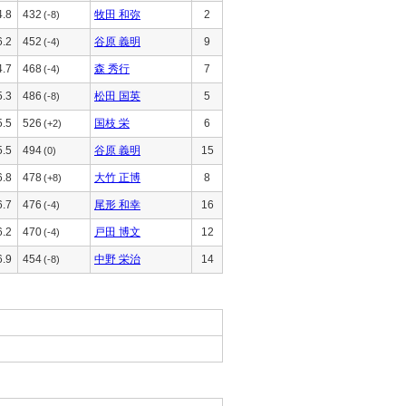
4.8
432
牧田 和弥
2
(-8)
6.2
452
谷原 義明
9
(-4)
4.7
468
森 秀行
7
(-4)
5.3
486
松田 国英
5
(-8)
5.5
526
国枝 栄
6
(+2)
5.5
494
谷原 義明
15
(0)
6.8
478
大竹 正博
8
(+8)
6.7
476
尾形 和幸
16
(-4)
6.2
470
戸田 博文
12
(-4)
6.9
454
中野 栄治
14
(-8)