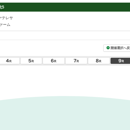
牝5
ヤテレサ
ァーム
開催選択へ戻