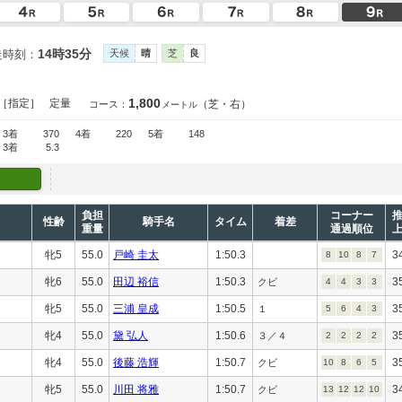
14時35分
走時刻：
天候
晴
芝
良
1,800
［指定］
定量
（芝・右）
コース：
メートル
3着
370
4着
220
5着
148
3着
5.3
負担
コーナー
性齢
騎手名
タイム
着差
重量
通過順位
牝5
55.0
戸崎 圭太
1:50.3
3
8
10
8
7
牝6
55.0
田辺 裕信
1:50.3
3
クビ
4
4
3
3
牝5
55.0
三浦 皇成
1:50.5
3
１
5
6
4
3
牝4
55.0
黛 弘人
1:50.6
3
３／４
2
2
2
2
牝4
55.0
後藤 浩輝
1:50.7
3
クビ
10
8
6
5
牝5
55.0
川田 将雅
1:50.7
3
クビ
13
12
12
10