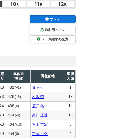
オッズ
印刷用ページ
レース結果の見方
推定
馬体重
単勝
調教師名
上り
人気
（増減）
4.8
482
堀 宣行
1
(+2)
5.3
476
相沢 郁
13
(+8)
5.4
488
鹿戸 雄一
11
(0)
5.8
474
菊川 正達
10
(-6)
5.3
464
畠山 吉宏
3
(-10)
4.9
454
加藤 征弘
4
(0)