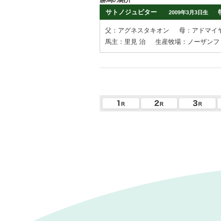
サトノジュピター
2009年3月3日生
父：アグネスタキオン
母：アドマイ
馬主：里見 治
生産牧場：ノーザンフ