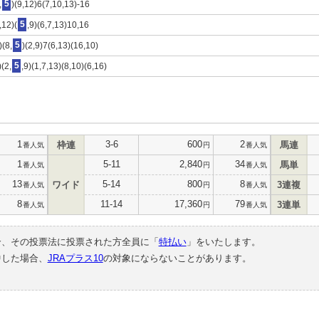
,
5
)(9,12)6(7,10,13)-16
,12)(
5
,9)(6,7,13)10,16
)(8,
5
)(2,9)7(6,13)(16,10)
)(2,
5
,9)(1,7,13)(8,10)(6,16)
1
3-6
600
2
枠連
馬連
番人気
円
番人気
1
5-11
2,840
34
馬単
番人気
円
番人気
13
5-14
800
8
ワイド
3連複
番人気
円
番人気
8
11-14
17,360
79
3連単
番人気
円
番人気
合、その投票法に投票された方全員に「
特払い
」をいたします。
中した場合、
JRAプラス10
の対象にならないことがあります。