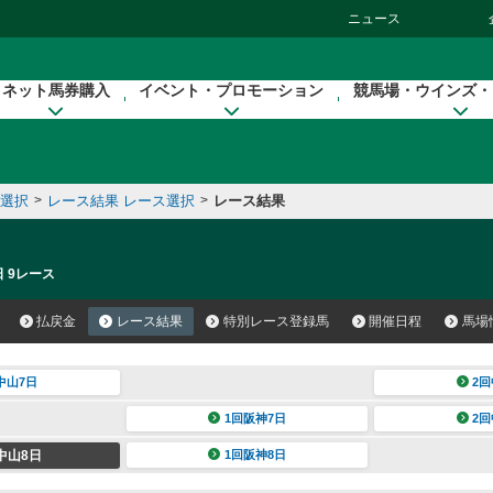
ニュース
ネット馬券購入
イベント・プロモーション
競馬場・ウインズ・
催選択
>
レース結果 レース選択
>
レース結果
日 9レース
払戻金
レース結果
特別レース登録馬
開催日程
馬場
中山7日
2回
1回阪神7日
2回
中山8日
1回阪神8日