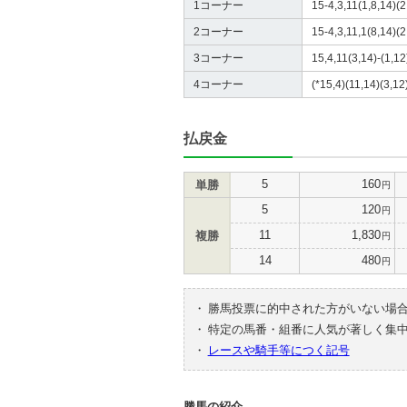
1コーナー
15-4,3,11(1,8,14)(2
2コーナー
15-4,3,11,1(8,14)(2
3コーナー
15,4,11(3,14)-(1,12
4コーナー
(*15,4)(11,14)(3,12
払戻金
5
160
単勝
円
5
120
円
11
1,830
複勝
円
14
480
円
・
勝馬投票に的中された方がいない場
・
特定の馬番・組番に人気が著しく集
・
レースや騎手等につく記号
勝馬の紹介