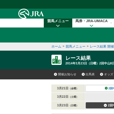
本文へ移動する
競馬メニュー
馬券・JRA-UMACA
ホーム
>
競馬メニュー
>
レース結果 開
レース結果
2014年3月23日（日曜）2回中山8
開催お知らせ
出馬表
オッズ
3月21日
2回
（金曜）
3月22日
（土曜）
3月23日
2回
（日曜）