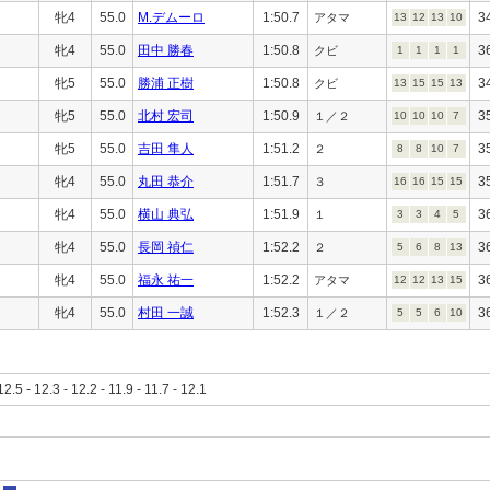
牝4
55.0
M.デムーロ
1:50.7
3
アタマ
13
12
13
10
牝4
55.0
田中 勝春
1:50.8
3
クビ
1
1
1
1
牝5
55.0
勝浦 正樹
1:50.8
3
クビ
13
15
15
13
牝5
55.0
北村 宏司
1:50.9
3
１／２
10
10
10
7
牝5
55.0
吉田 隼人
1:51.2
3
２
8
8
10
7
牝4
55.0
丸田 恭介
1:51.7
3
３
16
16
15
15
牝4
55.0
横山 典弘
1:51.9
3
１
3
3
4
5
牝4
55.0
長岡 禎仁
1:52.2
3
２
5
6
8
13
牝4
55.0
福永 祐一
1:52.2
3
アタマ
12
12
13
15
牝4
55.0
村田 一誠
1:52.3
3
１／２
5
5
6
10
12.5 - 12.3 - 12.2 - 11.9 - 11.7 - 12.1