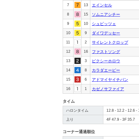
7
13
エインセル
8
15
ソムニアシチー
9
10
シュピッツェ
10
9
ダイワデッセー
11
2
サイレントクロップ
12
16
ファストソング
13
3
ピクシーホロウ
14
8
カラダエーピー
15
6
アドマイヤイチバン
16
1
カゼノサファイア
タイム
ハロンタイム
12.8 - 12.2 - 12.6 - 
上り
4F 47.9 - 3F 35.7
コーナー通過順位