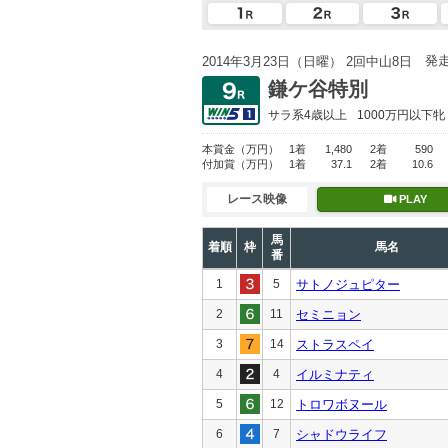
発
2014年3月23日（日曜） 2回中山8日
鎌ケ谷特別
サラ系4歳以上
1000万円以下
牝
本賞金
（万円）
1着
1,480
2着
590
付加賞
（万円）
1着
37.1
2着
10.6
レース映像
PLAY
馬
着順
枠
馬名
番
1
5
サトノジュピター
2
11
セミニョン
3
14
ストラスペイ
4
4
イルミナティ
5
12
トロワボヌール
6
7
シャドウライフ