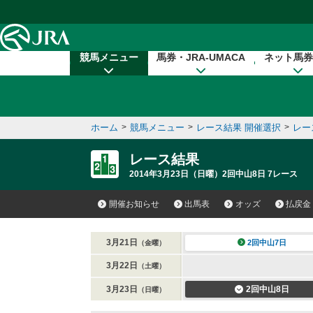
本文へ移動する
競馬メニュー
馬券・JRA-UMACA
ネット馬券
ホーム
>
競馬メニュー
>
レース結果 開催選択
>
レー
レース結果
2014年3月23日（日曜）2回中山8日 7レース
開催お知らせ
出馬表
オッズ
払戻金
3月21日
2回中山7日
（金曜）
3月22日
（土曜）
3月23日
2回中山8日
（日曜）