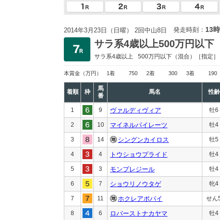
13時
発走時刻：
2014年3月23日（日曜） 2回中山8日
サラ系4歳以上500万円以下
サラ系4歳以上
500万円以下
（混合）［指定］
本賞金
（万円）
1着
750
2着
300
3着
190
馬
着順
枠
馬名
性齢
番
1
9
ヴァルディヴィア
牡6
2
10
マイネルパイレーツ
牡4
3
14
シングンカイロス
牡5
4
4
トウショウプライド
牡4
5
3
モンプレジール
牡4
6
7
ショウリノウタゲ
牝4
7
11
ホクレアポパイ
せん
8
6
ロバーストナカヤマ
牡4