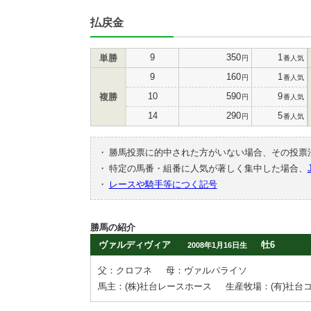
払戻金
9
350
1
単勝
円
番人気
9
160
1
円
番人気
10
590
9
複勝
円
番人気
14
290
5
円
番人気
・
勝馬投票に的中された方がいない場合、その投票
・
特定の馬番・組番に人気が著しく集中した場合、
・
レースや騎手等につく記号
勝馬の紹介
ヴァルディヴィア
牡6
2008年1月16日生
父：クロフネ
母：ヴァルパライソ
馬主：(株)社台レースホース
生産牧場：(有)社台