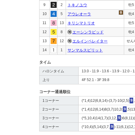
9
2
トキノユウ
牡5
10
5
アウレオーラ
牝4
11
13
キリシマトリオ
牡5
12
8
エーシンラピッド
牝4
13
12
エルインペレイター
せん
14
1
サンマルスピリット
牡4
タイム
ハロンタイム
13.0 - 11.9 - 13.6 - 13.9 - 12.0 - 1
上り
4F 52.1 - 3F 39.8
コーナー通過順位
1コーナー
(*1,4)12(6,8,14)-(3,7)-10(2,5)
9
2コーナー
(*1,4)12(6,14)8(3,7)10,2(
9
,5)1
3コーナー
(*5,10,4)14(1,7)(3,12,
9
)6(8,11)
4コーナー
(*10,4)(5,14)(3,7,
9
)-11(6,1)(12,