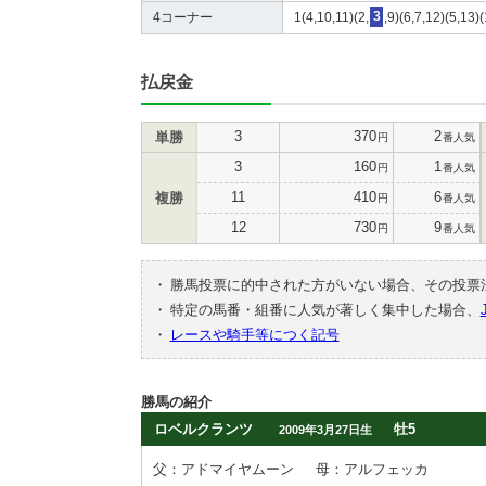
4コーナー
1(4,10,11)(2,
3
,9)(6,7,12)(5,13)
払戻金
3
370
2
単勝
円
番人気
3
160
1
円
番人気
11
410
6
複勝
円
番人気
12
730
9
円
番人気
・
勝馬投票に的中された方がいない場合、その投票
・
特定の馬番・組番に人気が著しく集中した場合、
・
レースや騎手等につく記号
勝馬の紹介
ロベルクランツ
牡5
2009年3月27日生
父：アドマイヤムーン
母：アルフェッカ