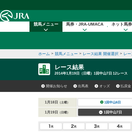
本文へ移動する
競馬メニュー
馬券・JRA-UMACA
ネット馬券
ホーム
>
競馬メニュー
>
レース結果 開催選択
>
レー
レース結果
2014年1月19日（日曜）1回中山7日 12レース
開催お知らせ
出馬表
オッズ
払戻金
1月18日
1回中山6日
（土曜）
1月19日
1回中山7日
（日曜）