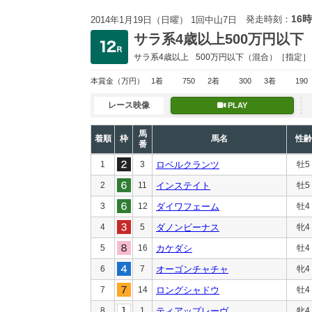
16時
発走時刻：
2014年1月19日（日曜） 1回中山7日
サラ系4歳以上500万円以下
サラ系4歳以上
500万円以下
（混合）［指定］
本賞金
（万円）
1着
750
2着
300
3着
190
レース映像
PLAY
馬
着順
枠
馬名
性齢
番
1
3
ロベルクランツ
牡5
2
11
インステイト
牡5
3
12
ダイワフェーム
牡4
4
5
ダノンビーナス
牝4
5
16
カケダシ
牡4
6
7
オーゴンチャチャ
牝4
7
14
ロングシャドウ
牡4
8
1
ティアップレーヴ
牝4