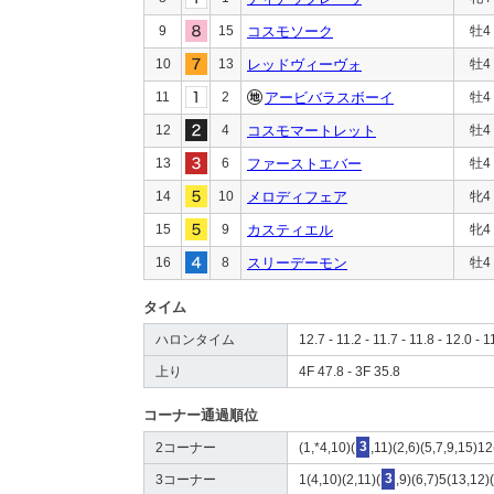
9
15
コスモソーク
牡4
10
13
レッドヴィーヴォ
牡4
11
2
アービバラスボーイ
牡4
12
4
コスモマートレット
牡4
13
6
ファーストエバー
牡4
14
10
メロディフェア
牝4
15
9
カスティエル
牝4
16
8
スリーデーモン
牡4
タイム
ハロンタイム
12.7 - 11.2 - 11.7 - 11.8 - 12.0 - 1
上り
4F 47.8 - 3F 35.8
コーナー通過順位
2コーナー
(1,*4,10)(
3
,11)(2,6)(5,7,9,15)1
3コーナー
1(4,10)(2,11)(
3
,9)(6,7)5(13,12)