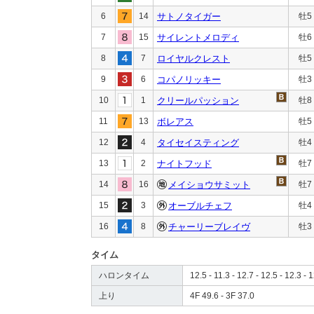
6
14
サトノタイガー
牡5
7
15
サイレントメロディ
牡6
8
7
ロイヤルクレスト
牡5
9
6
コパノリッキー
牡3
10
1
クリールパッション
牡8
11
13
ボレアス
牡5
12
4
タイセイスティング
牡4
13
2
ナイトフッド
牡7
14
16
メイショウサミット
牡7
15
3
オーブルチェフ
牡4
16
8
チャーリーブレイヴ
牡3
タイム
ハロンタイム
12.5 - 11.3 - 12.7 - 12.5 - 12.3 - 1
上り
4F 49.6 - 3F 37.0