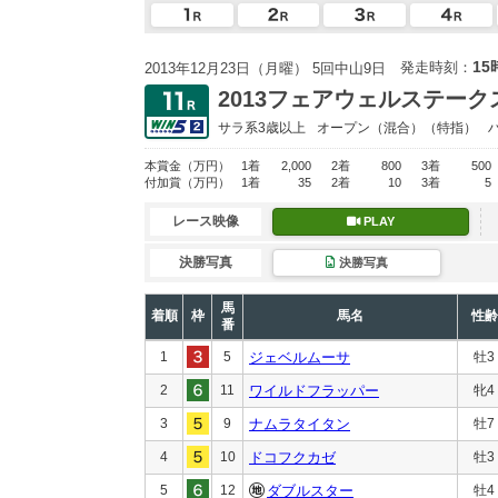
15
発走時刻：
2013年12月23日（月曜） 5回中山9日
2013フェアウェルステーク
サラ系3歳以上
オープン
（混合）（特指）
本賞金
（万円）
1着
2,000
2着
800
3着
500
付加賞
（万円）
1着
35
2着
10
3着
5
レース映像
PLAY
決勝写真
決勝写真
馬
着順
枠
馬名
性齢
番
1
5
ジェベルムーサ
牡3
2
11
ワイルドフラッパー
牝4
3
9
ナムラタイタン
牡7
4
10
ドコフクカゼ
牡3
5
12
ダブルスター
牡4