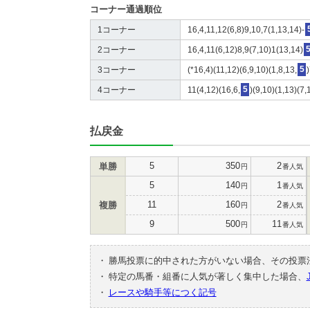
コーナー通過順位
1コーナー
16,4,11,12(6,8)9,10,7(1,13,14)-
2コーナー
16,4,11(6,12)8,9(7,10)1(13,14)
3コーナー
(*16,4)(11,12)(6,9,10)(1,8,13,
5
4コーナー
11(4,12)(16,6,
5
)(9,10)(1,13)(7,
払戻金
5
350
2
単勝
円
番人気
5
140
1
円
番人気
11
160
2
複勝
円
番人気
9
500
11
円
番人気
・
勝馬投票に的中された方がいない場合、その投票
・
特定の馬番・組番に人気が著しく集中した場合、
・
レースや騎手等につく記号