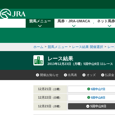
本文へ移動する
競馬メニュー
馬券・JRA-UMACA
ネット馬券
ホーム
>
競馬メニュー
>
レース結果 開催選択
>
レー
レース結果
2013年12月23日（月曜）5回中山9日 11レース
開催お知らせ
出馬表
オッズ
払戻金
12月21日
5回中山7日
（土曜）
12月22日
5回中山8日
（日曜）
12月23日
5回中山9日
（月曜）