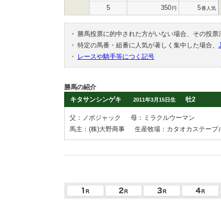
5
350
5
円
番人気
・
勝馬投票に的中された方がいない場合、その投票
・
特定の馬番・組番に人気が著しく集中した場合、
・
レースや騎手等につく記号
勝馬の紹介
キタサンシンゲキ
牡2
2011年3月15日生
父：ノボジャック
母：ミラクルウーマン
馬主：(株)大野商事
生産牧場：カタオカステーブ