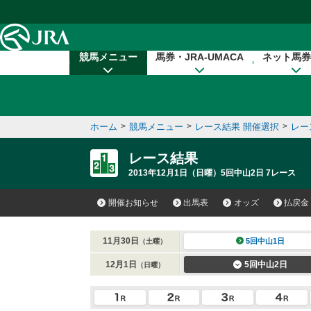
本文へ移動する
競馬メニュー
馬券・JRA-UMACA
ネット馬券
ホーム
>
競馬メニュー
>
レース結果 開催選択
>
レー
レース結果
2013年12月1日（日曜）5回中山2日 7レース
開催お知らせ
出馬表
オッズ
払戻金
11月30日
5回中山1日
（土曜）
12月1日
5回中山2日
（日曜）