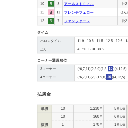
10
8
アーネストミノル
牡2
11
11
フレンチフェロー
せん
12
7
ファンファーレ
牝2
タイム
ハロンタイム
11.9 - 10.6 - 11.5 - 12.5 - 12.6 - 
上り
4F 50.1 - 3F 38.6
コーナー通過順位
3コーナー
(*6,7,11)(2,3,9)(1,8,
10
)(4,12,5)
4コーナー
(*6,7,11)(2,3,1,9,8,
10
)(4,12,5)
払戻金
10
1,230
5
単勝
円
番人気
10
360
6
円
番人気
1
170
1
複勝
円
番人気