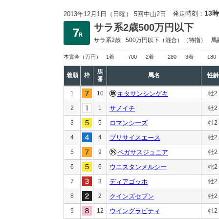
13時
発走時刻：
2013年12月1日（日曜） 5回中山2日
サラ系2歳500万円以下
サラ系2歳
500万円以下
（混合）（特指）
馬
本賞金
（万円）
1着
700
2着
280
3着
180
馬
着順
枠
馬名
性齢
番
1
10
キタサンシンゲキ
牡2
2
1
サノイチ
牡2
3
5
ロマンシーズ
牡2
4
4
プリサイスエース
牡2
5
9
ペガサスジュニア
牡2
6
6
ウエスタンメルシー
牝2
7
3
ディアゴッホ
牡2
8
2
クインズセブン
牡2
9
12
ウイングラビティ
牡2