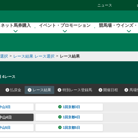
ニュース
ネット馬券購入
イベント・プロモーション
競馬場・ウインズ・
催選択
>
レース結果 レース選択
>
レース結果
日 4レース
払戻金
レース結果
特別レース登録馬
開催日程
馬場
中山3日
1回京都3日
中山4日
1回京都4日
中山5日
1回京都5日