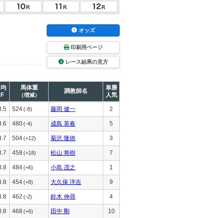
オッズ
印刷用ページ
レース結果の見方
平均
馬体重
単勝
調教師名
1F
人気
（増減）
3.5
524
藤岡 健一
2
(-8)
3.6
480
成島 英春
5
(-4)
3.7
504
菊沢 隆徳
3
(+12)
3.7
458
松山 将樹
7
(+18)
3.8
484
小島 茂之
1
(+6)
3.8
454
大久保 洋吉
9
(+8)
3.8
462
鈴木 伸尋
4
(-2)
3.8
468
田中 剛
10
(+6)