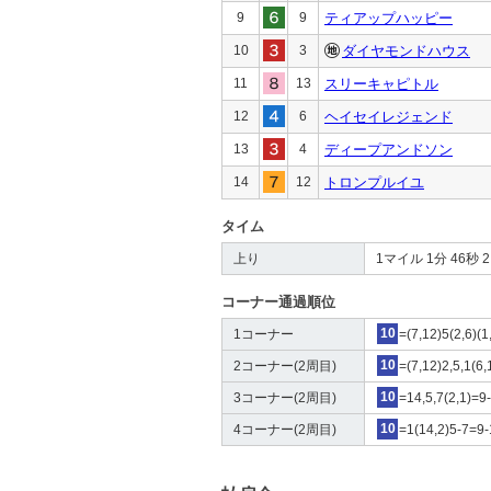
9
9
ティアップハッピー
10
3
ダイヤモンドハウス
11
13
スリーキャピトル
12
6
ヘイセイレジェンド
13
4
ディープアンドソン
14
12
トロンプルイユ
タイム
上り
1マイル 1分 46秒 2 4
コーナー通過順位
1コーナー
10
=(7,12)5(2,6)(1
2コーナー(2周目)
10
=(7,12)2,5,1(6,
3コーナー(2周目)
10
=14,5,7(2,1)=9
4コーナー(2周目)
10
=1(14,2)5-7=9