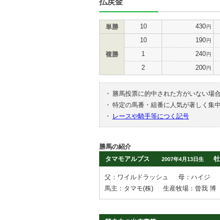
払戻金
10
430
単勝
円
10
190
円
1
240
複勝
円
2
200
円
・
勝馬投票に的中された方がいない場
・
特定の馬番・組番に人気が著しく集
・
レースや騎手等につく記号
勝馬の紹介
タマモアルプス
牡
2007年4月13日生
父：ワイルドラッシュ
母：ハイジ
馬主：タマモ(株)
生産牧場：曾我 博