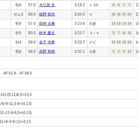
牝4
57.0
大江原 圭
3:19.3
1
１ 1/2
9
9
7
7
せん5
60.0
植野 貴也
3:20.0
1
４
12
11
12
10
牝4
57.0
田村 太雅
3:23.6
1
大差
13
13
13
14
牡5
60.0
鈴木 慶太
3:23.7
1
３／４
5
7
11
11
牡4
59.0
金子 光希
3:23.7
1
クビ
14
13
13
13
牝6
58.0
高野 和馬
3:32.1
1
大差
2
2
9
12
F 51.8 - 3F 38.5
,14)-(9,11)8,3=13,4
14)-9-11,3-8=(4,13)
-11-12-8-6,3=(4,13)
-11=8-3-6=12=4,13