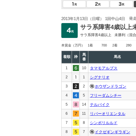
発
2013年1月13日（日曜） 1回中山4日
サラ系障害4歳以上
サラ系障害4歳以上
未勝利
（混
本賞金
（万円）
1着
700
2着
280
馬
着順
枠
馬名
番
1
10
タマモアルプス
2
1
シグナリオ
3
2
ホウザンドラゴン
4
5
フリーダムシチー
5
14
テルバイク
6
11
リバーオリエンタル
7
8
シンボリルルド
8
7
イクゼギンギラギン