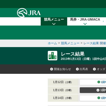
本文へ移動する
競馬メニュー
馬券・JRA-UMACA
ホーム
>
競馬メニュー
>
レース結果 開
レース結果
2013年1月13日（日曜）1回中山4
開催お知らせ
出馬表
オッズ
1月12日
1回
（土曜）
1月13日
1回
（日曜）
1月14日
1回
（月曜）