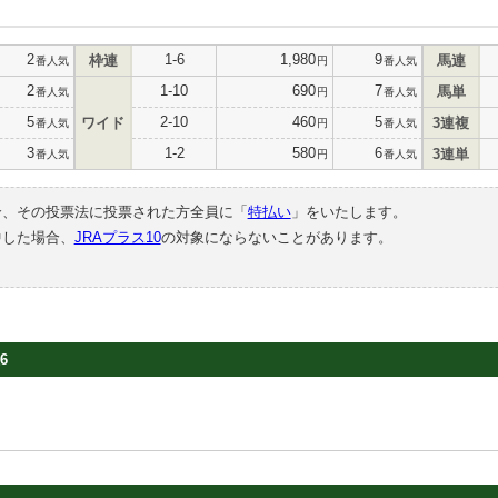
2
1-6
1,980
9
枠連
馬連
番人気
円
番人気
2
1-10
690
7
馬単
番人気
円
番人気
5
2-10
460
5
ワイド
3連複
番人気
円
番人気
3
1-2
580
6
3連単
番人気
円
番人気
合、その投票法に投票された方全員に「
特払い
」をいたします。
中した場合、
JRAプラス10
の対象にならないことがあります。
6