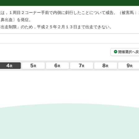
太は，１周目２コーナー手前で内側に斜行したことについて戒告。（被害馬：
〔鼻出血〕を発症。
る出走制限」のため，平成２５年２月１３日まで出走できない。
開催選択へ戻