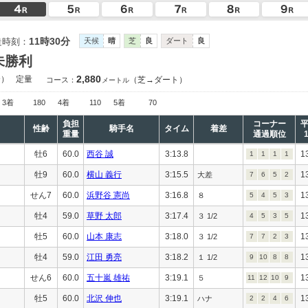
11時30分
走時刻：
天候
晴
芝
良
ダート
良
未勝利
2,880
合）
定量
（芝→ダート）
コース：
メートル
3着
180
4着
110
5着
70
負担
コーナー
性齢
騎手名
タイム
着差
重量
通過順位
牡6
60.0
西谷 誠
3:13.8
1
1
1
1
1
牡9
60.0
横山 義行
3:15.5
1
大差
7
6
5
2
せん7
60.0
浜野谷 憲尚
3:16.8
1
８
5
4
5
3
牡4
59.0
草野 太郎
3:17.4
1
３ 1/2
4
5
3
5
牡5
60.0
山本 康志
3:18.0
1
３ 1/2
7
7
2
3
牡4
59.0
江田 勇亮
3:18.2
1
１ 1/2
9
10
8
8
せん6
60.0
五十嵐 雄祐
3:19.1
1
５
11
12
10
9
牡5
60.0
北沢 伸也
3:19.1
1
ハナ
2
2
4
6