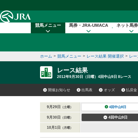
本文へ移動する
競馬メニュー
馬券・JRA-UMACA
ネット馬券
ホーム
>
競馬メニュー
>
レース結果 開催選択
>
レー
レース結果
2012年9月30日（日曜）4回中山9日 8レース
開催お知らせ
出馬表
オッズ
払戻金
9月29日
4回中山8日
（土曜）
9月30日
4回中山9日
（日曜）
10月1日
（月曜）