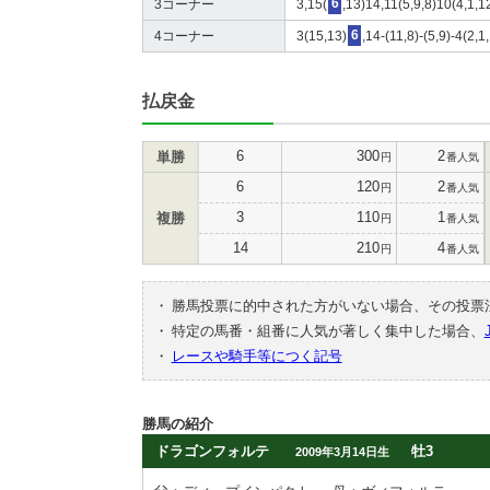
3コーナー
3,15(
6
,13)14,11(5,9,8)10(4,1,1
4コーナー
3(15,13)
6
,14-(11,8)-(5,9)-4(2,
払戻金
6
300
2
単勝
円
番人気
6
120
2
円
番人気
3
110
1
複勝
円
番人気
14
210
4
円
番人気
・
勝馬投票に的中された方がいない場合、その投票
・
特定の馬番・組番に人気が著しく集中した場合、
・
レースや騎手等につく記号
勝馬の紹介
ドラゴンフォルテ
牡3
2009年3月14日生