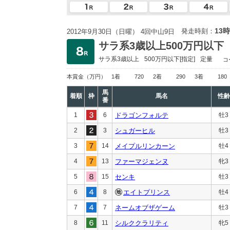
13時
発走時刻：
2012年9月30日（日曜） 4回中山9日
サラ系3歳以上500万円以下
サラ系3歳以上
500万円以下
[指定]
定量
コ
本賞金
（万円）
1着
720
2着
290
3着
180
馬
着順
枠
馬名
性齢
番
1
6
ドラゴンフォルテ
牡3
2
3
シュガーヒル
牡3
3
14
メイプルリンカーン
牡4
4
13
ファーマジェンヌ
牝3
5
15
センキ
牡3
6
8
エイトプリンス
牡4
7
7
ネームオブザゲーム
牡3
8
11
シルククラリティ
牝5