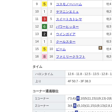
9
9
コスモノーハーム
牡4
10
2
ヤマニンエミュ
牝3
11
5
スイートカトレヤ
牝3
12
12
パワーヒッター
牡3
13
4
ウインガイア
牝3
14
1
クールスター
牡3
15
10
ビーム
牡4
16
16
ファミリークラフト
牝3
タイム
ハロンタイム
12.6 - 11.8 - 12.5 - 13.5 - 12.8 - 1
上り
4F 50.7 - 3F 38.3
コーナー通過順位
1コーナー
(*3,4)(
6
,10)5(11,15)1(9,13)-2(
2コーナー
3(4,
6
)(5,10)(11,15)1(9,13)(2,8,