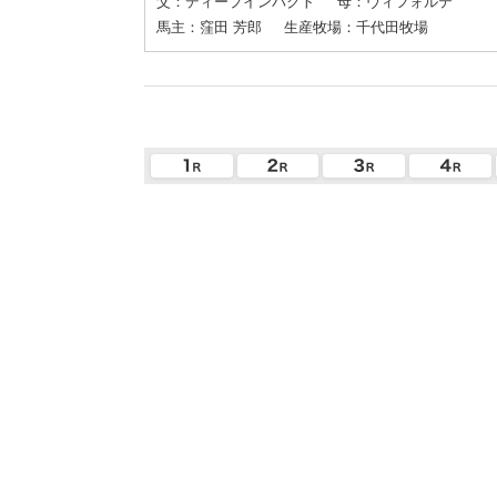
父：ディープインパクト
母：ヴィフォルテ
馬主：窪田 芳郎
生産牧場：千代田牧場