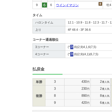
9
6
ウインイマジン
牡4
タイム
ハロンタイム
12.1 - 10.9 - 11.8 - 12.3 - 11.7 - 
上り
4F 48.4 - 3F 36.6
コーナー通過順位
3コーナー
(*
3
,8)(2,9)4,1,6(7,5)
4コーナー
(*
3
,8)(2,9)(4,1)(6,7,5)
払戻金
3
430
2
単勝
円
番人気
3
230
2
円
番人気
8
890
8
複勝
円
番人気
9
420
6
円
番人気