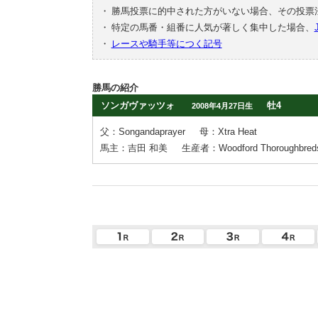
・
勝馬投票に的中された方がいない場合、その投票
・
特定の馬番・組番に人気が著しく集中した場合、
・
レースや騎手等につく記号
勝馬の紹介
ソンガヴァッツォ
牡4
2008年4月27日生
父：Songandaprayer
母：Xtra Heat
馬主：吉田 和美
生産者：Woodford Thoroughbreds