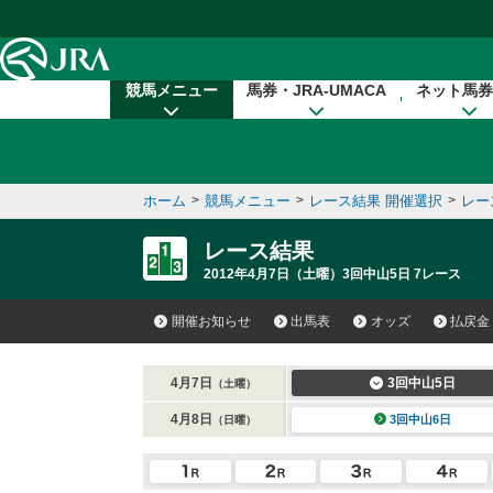
本文へ移動する
競馬メニュー
馬券・JRA-UMACA
ネット馬券
ホーム
>
競馬メニュー
>
レース結果 開催選択
>
レー
レース結果
2012年4月7日（土曜）3回中山5日 7レース
開催お知らせ
出馬表
オッズ
払戻金
4月7日
3回中山5日
（土曜）
4月8日
3回中山6日
（日曜）