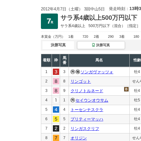
13時
発走時刻：
2012年4月7日（土曜） 3回中山5日
サラ系4歳以上500万円以下
サラ系4歳以上
500万円以下
（混合）［指定］
本賞金
（万円）
1着
720
2着
290
3着
180
決勝写真
決勝写真
馬
着順
枠
馬名
性齢
番
1
3
ソンガヴァッツォ
牡4
2
8
リンゴット
せん
3
9
クリノトルネード
牡4
4
1
セイウンオウサム
牡5
5
4
トーセンナスクラ
牡4
6
5
プリティーマッハ
牡4
7
2
リンガスクリフ
牡4
8
7
オリジン
せん