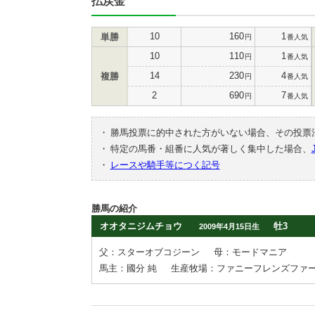
払戻金
10
160
1
単勝
円
番人気
10
110
1
円
番人気
14
230
4
複勝
円
番人気
2
690
7
円
番人気
・
勝馬投票に的中された方がいない場合、その投票
・
特定の馬番・組番に人気が著しく集中した場合、
・
レースや騎手等につく記号
勝馬の紹介
オオタニジムチョウ
牡3
2009年4月15日生
父：スターオブコジーン
母：モードマニア
馬主：國分 純
生産牧場：ファニーフレンズファ