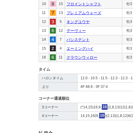
10
15
フロイントシャフト
牡3
11
13
プレミアムウォーズ
牡3
12
5
キングユウヤ
牡3
13
12
デーヴィー
牝3
14
7
パシステント
牡3
15
4
エーミングハイ
牡3
16
11
クラウンウィロー
牡3
タイム
ハロンタイム
12.0 - 10.5 - 11.5 - 12.3 - 12.3 - 
上り
4F 48.9 - 3F 37.4
コーナー通過順位
3コーナー
(*14,15)16,9,
10
(2,8,13)12(1,6)
4コーナー
14,15,16(9,
10
)(2,13)(1,8,12)6(