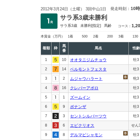
10時
発走時刻：
2012年3月24日（土曜） 3回中山1日
サラ系3歳未勝利
1,2
サラ系3歳
未勝利
[指定]
馬齢
コース：
本賞金
（万円）
1着
500
2着
200
3着
130
馬
着順
枠
馬名
性齢
番
1
10
オオタニジムチョウ
牡3
2
14
ベルモントフェスタ
牡3
3
2
ムジャウハラート
牝3
4
16
クレバーアポロ
牡3
5
1
ズームイン
牡3
6
9
ボナンザ
牡3
7
3
セントシルバーツウ
牡3
8
6
エピクリオス
せん
9
8
デルマビシャモン
牡3