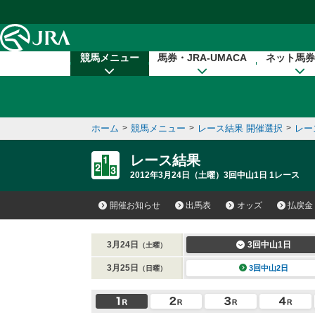
本文へ移動する
競馬メニュー
馬券・JRA-UMACA
ネット馬券
ホーム
>
競馬メニュー
>
レース結果 開催選択
>
レー
レース結果
2012年3月24日（土曜）3回中山1日 1レース
開催お知らせ
出馬表
オッズ
払戻金
3月24日
3回中山1日
（土曜）
3月25日
3回中山2日
（日曜）