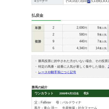
4コーナー
(*14,15)(7,3)10(
2
,5,13)9(1,8,4,
払戻金
2
2,690
9
単勝
円
番人気
2
580
9
円
番人気
9
440
7
複勝
円
番人気
6
4,340
14
円
番人気
・
勝馬投票に的中された方がいない場合、その投票
・
特定の馬番・組番に人気が著しく集中した場合、
・
レースや騎手等につく記号
勝馬の紹介
ワンカラット
牝6
2006年4月3日生
父：Falbrav
母：バルドウィナ
馬主：青山 洋一
生産牧場：社台ファーム