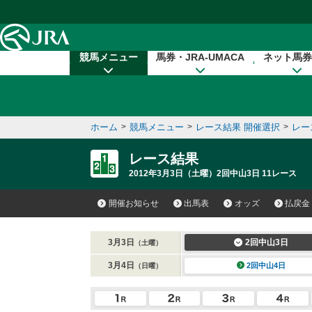
本文へ移動する
競馬メニュー
馬券・JRA-UMACA
ネット馬券
ホーム
>
競馬メニュー
>
レース結果 開催選択
>
レー
レース結果
2012年3月3日（土曜）2回中山3日 11レース
開催お知らせ
出馬表
オッズ
払戻金
3月3日
2回中山3日
（土曜）
3月4日
2回中山4日
（日曜）