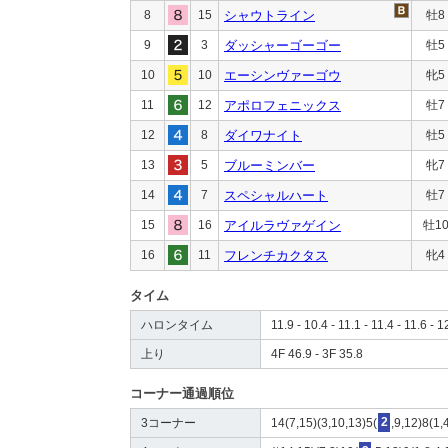
8
15
シャウトライン
牡8
9
3
ダッシャーゴーゴー
牡5
10
10
エーシンヴァーゴウ
牝5
11
12
アポロフェニックス
牡7
12
8
ダイワナイト
牡5
13
5
ブルーミンバー
牝7
14
7
スペシャルハート
牡7
15
16
アイルラヴァゲイン
牡1
16
11
フレンチカクタス
牝4
タイム
ハロンタイム
11.9 - 10.4 - 11.1 - 11.4 - 11.6 - 1
上り
4F 46.9 - 3F 35.8
コーナー通過順位
3コーナー
14(7,15)(3,10,13)5(
2
,9,12)8(1,