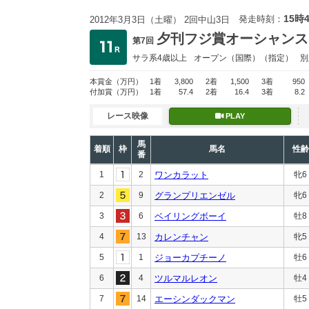
15時
発走時刻：
2012年3月3日（土曜） 2回中山3日
夕刊フジ賞オーシャンス
第7回
サラ系4歳以上
オープン
（国際）（指定）
別
本賞金
（万円）
1着
3,800
2着
1,500
3着
950
付加賞
（万円）
1着
57.4
2着
16.4
3着
8.2
レース映像
PLAY
馬
着順
枠
馬名
性齢
番
1
2
ワンカラット
牝6
2
9
グランプリエンゼル
牝6
3
6
ベイリングボーイ
牡8
4
13
カレンチャン
牝5
5
1
ジョーカプチーノ
牡6
6
4
ツルマルレオン
牡4
7
14
エーシンダックマン
牡5