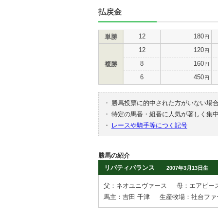
払戻金
12
180
単勝
円
12
120
円
8
160
複勝
円
6
450
円
・
勝馬投票に的中された方がいない場
・
特定の馬番・組番に人気が著しく集
・
レースや騎手等につく記号
勝馬の紹介
リバティバランス
2007年3月13日生
父：ネオユニヴァース
母：エアピー
馬主：吉田 千津
生産牧場：社台ファ