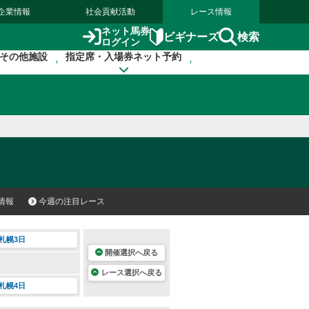
企業情報
社会貢献活動
レース情報
ネット馬券
検索
ビギナーズ
ログイン
その他施設
指定席・入場券ネット予約
情報
今週の注目レース
札幌3日
開催選択へ戻る
レース選択へ戻る
札幌4日