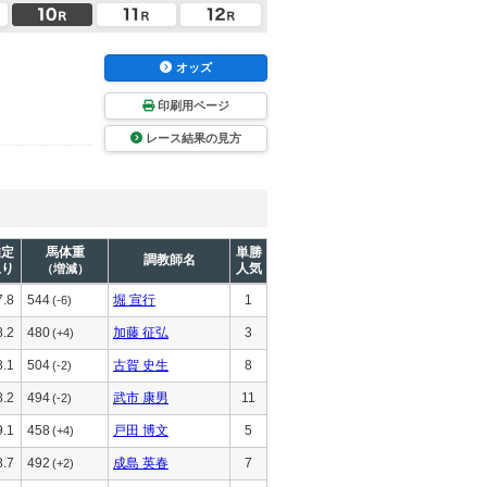
オッズ
印刷用ページ
レース結果の見方
推定
馬体重
単勝
調教師名
上り
人気
（増減）
7.8
544
堀 宣行
1
(-6)
8.2
480
加藤 征弘
3
(+4)
8.1
504
古賀 史生
8
(-2)
8.2
494
武市 康男
11
(-2)
9.1
458
戸田 博文
5
(+4)
8.7
492
成島 英春
7
(+2)