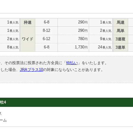
1
6-8
290
1
枠連
馬連
番人気
円
番人気
1
8-12
290
2
馬単
番人気
円
番人気
2
6-12
780
9
ワイド
3連複
番人気
円
番人気
8
6-8
1,730
24
3連単
番人気
円
番人気
合、その投票法に投票された方全員に「
特払い
」をいたします。
中した場合、
JRAプラス10
の対象にならないことがあります。
牡4
ス
ーム