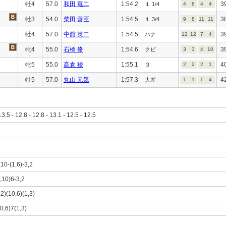
牡4
57.0
和田 竜二
1:54.2
3
１ 1/4
4
6
4
4
牡3
54.0
柴田 善臣
1:54.5
3
１ 3/4
9
8
11
11
牡4
57.0
中舘 英二
1:54.5
3
ハナ
12
12
7
4
牝4
55.0
石橋 脩
1:54.6
3
クビ
3
3
4
10
牝5
55.0
高倉 稜
1:55.1
4
３
2
2
2
1
牡5
57.0
丸山 元気
1:57.3
4
大差
1
1
1
4
13.5 - 12.8 - 12.8 - 13.1 - 12.5 - 12.5
,10-(1,6)-3,2
1,10)6-3,2
,2)(10,6)(1,3)
10,6)7(1,3)