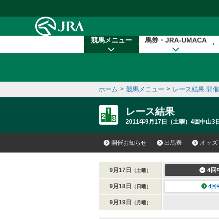
本文へ移動する
競馬メニュー
馬券・JRA-UMACA
ホーム
>
競馬メニュー
>
レース結果 開
レース結果
2011年9月17日（土曜）4回中山3日
開催お知らせ
出馬表
オッズ
9月17日
4回
（土曜）
9月18日
4回
（日曜）
9月19日
（月曜）