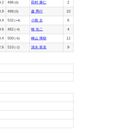
9.2
496
田村 康仁
2
(0)
8.9
498
森 秀行
10
(0)
9.4
532
小島 太
6
(+4)
9.6
482
牧 光二
4
(-4)
0.4
500
崎山 博樹
12
(-6)
2.6
510
清水 英克
9
(-2)