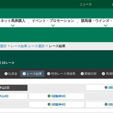
ニュース
ネット馬券購入
イベント・プロモーション
競馬場・ウインズ・
催選択
>
レース結果 レース選択
>
レース結果
 10レース
払戻金
レース結果
特別レース登録馬
開催日程
馬場
中山3日
2回
中山4日
5回阪神3日
5回阪神4日
2回