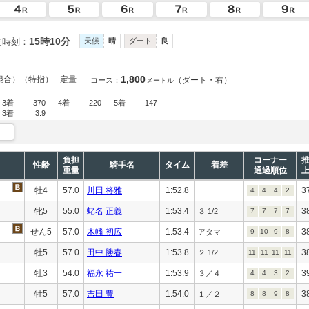
15時10分
走時刻：
天候
晴
ダート
良
1,800
混合）（特指）
定量
（ダート・右）
コース：
メートル
3着
370
4着
220
5着
147
3着
3.9
負担
コーナー
性齢
騎手名
タイム
着差
重量
通過順位
牡4
57.0
川田 将雅
1:52.8
3
4
4
4
2
牝5
55.0
蛯名 正義
1:53.4
3
３ 1/2
7
7
7
7
せん5
57.0
木幡 初広
1:53.4
3
アタマ
9
10
9
8
牡5
57.0
田中 勝春
1:53.8
3
２ 1/2
11
11
11
11
牡3
54.0
福永 祐一
1:53.9
3
３／４
4
4
3
2
牡5
57.0
吉田 豊
1:54.0
3
１／２
8
8
9
8