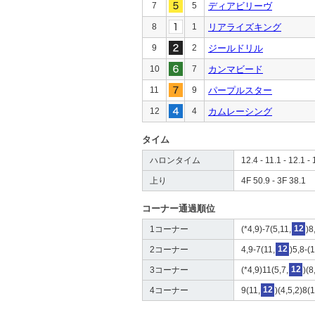
7
5
ディアビリーヴ
8
1
リアライズキング
9
2
ジールドリル
10
7
カンマビード
11
9
パープルスター
12
4
カムレーシング
タイム
ハロンタイム
12.4 - 11.1 - 12.1 - 
上り
4F 50.9 - 3F 38.1
コーナー通過順位
1コーナー
(*4,9)-7(5,11,
12
)8
2コーナー
4,9-7(11,
12
)5,8-(
3コーナー
(*4,9)11(5,7,
12
)(8
4コーナー
9(11,
12
)(4,5,2)8(