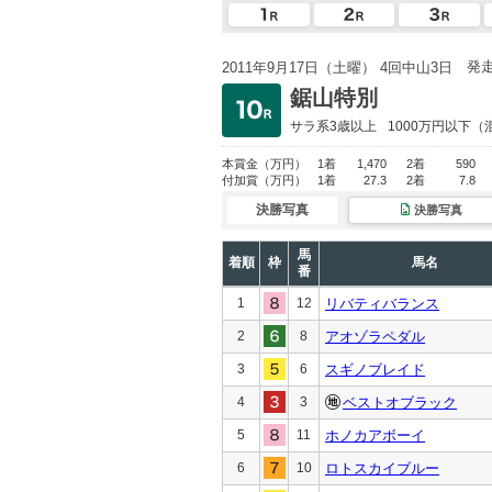
発
2011年9月17日（土曜） 4回中山3日
鋸山特別
サラ系3歳以上
1000万円以下
（
本賞金
（万円）
1着
1,470
2着
590
付加賞
（万円）
1着
27.3
2着
7.8
決勝写真
決勝写真
馬
着順
枠
馬名
番
1
12
リバティバランス
2
8
アオゾラペダル
3
6
スギノブレイド
4
3
ベストオブラック
5
11
ホノカアボーイ
6
10
ロトスカイブルー