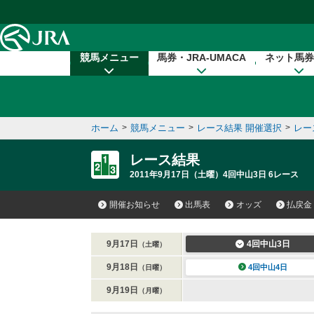
本文へ移動する
競馬メニュー
馬券・JRA-UMACA
ネット馬券
ホーム
>
競馬メニュー
>
レース結果 開催選択
>
レー
レース結果
2011年9月17日（土曜）4回中山3日 6レース
開催お知らせ
出馬表
オッズ
払戻金
9月17日
4回中山3日
（土曜）
9月18日
4回中山4日
（日曜）
9月19日
（月曜）