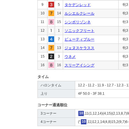
9
5
タケデンレッド
牝3
10
14
ルシエルクレール
牝3
11
15
シンボリゾンネ
牡3
12
1
ソニックフリート
牝3
13
7
ビューティブルー
牝3
14
13
ジェヌスケラスス
牝3
15
3
ウネメ
牝3
16
16
スリーアイシング
牡3
タイム
ハロンタイム
12.2 - 11.2 - 11.9 - 12.7 - 12.3 - 
上り
4F 50.0 - 3F 38.1
コーナー通過順位
3コーナー
10
,11(1,12,14)(4,15)(2,13,8,7)
4コーナー
(*
10
,11)12,1,14(4,8)15,2(9,7)6