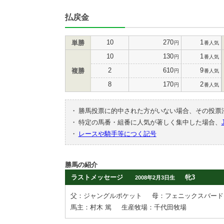
払戻金
10
270
1
単勝
円
番人気
10
130
1
円
番人気
2
610
9
複勝
円
番人気
8
170
2
円
番人気
・
勝馬投票に的中された方がいない場合、その投票
・
特定の馬番・組番に人気が著しく集中した場合、
・
レースや騎手等につく記号
勝馬の紹介
ラストメッセージ
牝3
2008年2月3日生
父：ジャングルポケット
母：フェニックスバード
馬主：村木 篤
生産牧場：千代田牧場