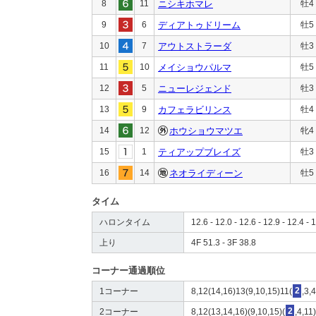
8
11
ニシキホマレ
牡4
9
6
ディアトゥドリーム
牡5
10
7
アウトストラーダ
牡3
11
10
メイショウパルマ
牡5
12
5
ニューレジェンド
牡3
13
9
カフェラビリンス
牡4
14
12
ホウショウマツエ
牝4
15
1
ティアップブレイズ
牡3
16
14
ネオライディーン
牡5
タイム
ハロンタイム
12.6 - 12.0 - 12.6 - 12.9 - 12.4 - 
上り
4F 51.3 - 3F 38.8
コーナー通過順位
1コーナー
8,12(14,16)13(9,10,15)11(
2
,3,
2コーナー
8,12(13,14,16)(9,10,15)(
2
,4,11