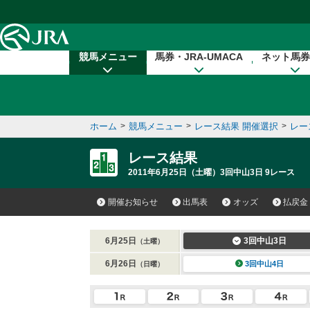
本文へ移動する
競馬メニュー
馬券・JRA-UMACA
ネット馬券
ホーム
>
競馬メニュー
>
レース結果 開催選択
>
レー
レース結果
2011年6月25日（土曜）3回中山3日 9レース
開催お知らせ
出馬表
オッズ
払戻金
6月25日
3回中山3日
（土曜）
6月26日
3回中山4日
（日曜）