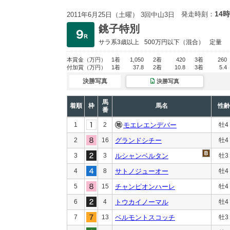
14時
発走時刻：
2011年6月25日（土曜） 3回中山3日
銚子特別
サラ系3歳以上
500万円以下
（混合）
定量
本賞金
（万円）
1着
1,050
2着
420
3着
260
付加賞
（万円）
1着
37.8
2着
10.8
3着
5.4
決勝写真
決勝写真
馬
着順
枠
馬名
性齢
番
1
2
モエレエンデバー
牡4
2
16
グランドシチー
牡4
3
3
ルシャンベルタン
牡3
4
8
サトノジューオー
牡4
5
15
チャンピオンハーレ
牡4
6
4
トウカイノーマル
牡4
7
13
ベルモントスコッチ
牡3