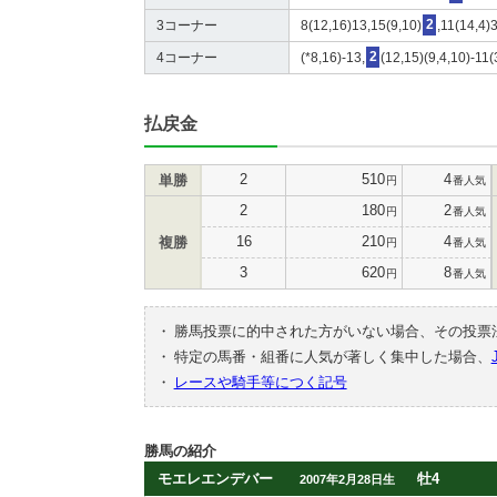
3コーナー
8(12,16)13,15(9,10)
2
,11(14,4)3
4コーナー
(*8,16)-13,
2
(12,15)(9,4,10)-11(
払戻金
2
510
4
単勝
円
番人気
2
180
2
円
番人気
16
210
4
複勝
円
番人気
3
620
8
円
番人気
・
勝馬投票に的中された方がいない場合、その投票
・
特定の馬番・組番に人気が著しく集中した場合、
・
レースや騎手等につく記号
勝馬の紹介
モエレエンデバー
牡4
2007年2月28日生