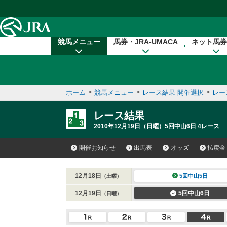
本文へ移動する
競馬メニュー
馬券・JRA-UMACA
ネット馬券
ホーム
>
競馬メニュー
>
レース結果 開催選択
>
レー
レース結果
2010年12月19日（日曜）5回中山6日 4レース
開催お知らせ
出馬表
オッズ
払戻金
12月18日
5回中山5日
（土曜）
12月19日
5回中山6日
（日曜）