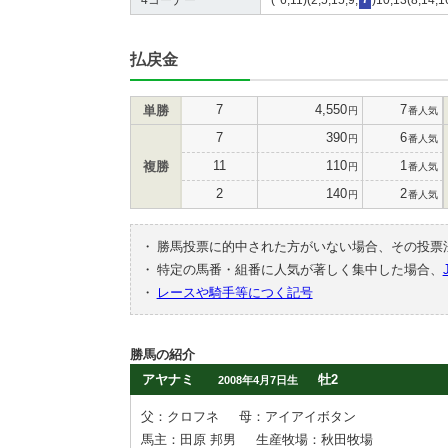
払戻金
7
4,550
7
単勝
円
番人気
7
390
6
円
番人気
11
110
1
複勝
円
番人気
2
140
2
円
番人気
・
勝馬投票に的中された方がいない場合、その投票
・
特定の馬番・組番に人気が著しく集中した場合、
・
レースや騎手等につく記号
勝馬の紹介
アヤナミ
牡2
2008年4月7日生
父：クロフネ
母：アイアイボタン
馬主：田原 邦男
生産牧場：秋田牧場