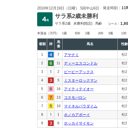
11
発走時刻：
2010年12月19日（日曜） 5回中山6日
サラ系2歳未勝利
1,8
サラ系2歳
未勝利
[指定]
馬齢
コース：
本賞金
（万円）
1着
500
2着
200
3着
130
馬
着順
枠
馬名
性齢
番
1
7
アヤナミ
牡2
2
11
ディーエスコンドル
牡2
3
2
ビービーアックス
牡2
4
5
ミスターロックマン
牡2
5
16
アイティテイオー
牡2
6
13
コスモバロン
牡2
7
10
マイネルパラダイム
牡2
8
1
ホノカアボーイ
牡2
9
6
ホッカイサイモン
牡2