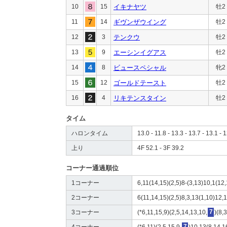
10
15
イキナヤツ
牡2
11
14
ギヴンザウイング
牡2
12
3
テンクウ
牡2
13
9
エーシンイグアス
牡2
14
8
ビュースペシャル
牝2
15
12
ゴールドテースト
牡2
16
4
リキテンスタイン
牡2
タイム
ハロンタイム
13.0 - 11.8 - 13.3 - 13.7 - 13.1 - 1
上り
4F 52.1 - 3F 39.2
コーナー通過順位
1コーナー
6,11(14,15)(2,5)8-(3,13)10,1(12,
2コーナー
6(11,14,15)(2,5)8,3,13(1,10)12,1
3コーナー
(*6,11,15,9)(2,5,14,13,10,
7
)(8,
4コーナー
(*6,11)(2,5,15,9,
7
)10,13(8,14,1