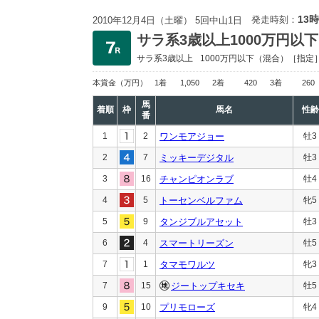
13時
発走時刻：
2010年12月4日（土曜） 5回中山1日
サラ系3歳以上1000万円以下
サラ系3歳以上
1000万円以下
（混合）［指定
本賞金
（万円）
1着
1,050
2着
420
3着
260
馬
着順
枠
馬名
性齢
番
1
2
ワンモアジョー
牡3
2
7
ミッキーデジタル
牡3
3
16
チャンピオンラブ
牡4
4
5
トーセンベルファム
牝5
5
9
タンジブルアセット
牡3
6
4
スマートリーズン
牡5
7
1
タマモワルツ
牝3
7
15
ジートップキセキ
牡5
9
10
プリモローズ
牝4