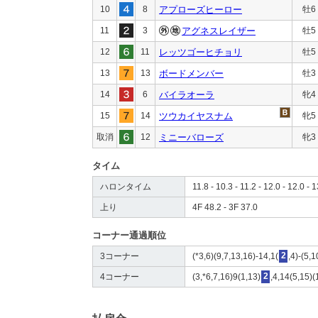
10
8
アプローズヒーロー
牡6
11
3
アグネスレイザー
牡5
12
11
レッツゴーヒチョリ
牡5
13
13
ボードメンバー
牡3
14
6
バイラオーラ
牝4
15
14
ツウカイヤスナム
牝5
取消
12
ミニーバローズ
牝3
タイム
ハロンタイム
11.8 - 10.3 - 11.2 - 12.0 - 12.0 - 
上り
4F 48.2 - 3F 37.0
コーナー通過順位
3コーナー
(*3,6)(9,7,13,16)-14,1(
2
,4)-(5,
4コーナー
(3,*6,7,16)9(1,13)
2
,4,14(5,15)(