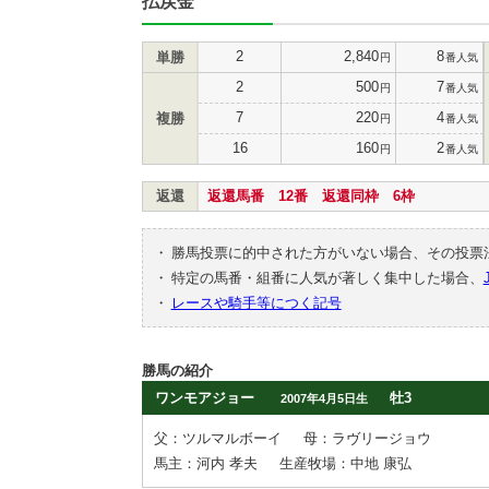
払戻金
2
2,840
8
単勝
円
番人気
2
500
7
円
番人気
7
220
4
複勝
円
番人気
16
160
2
円
番人気
返還
返還馬番 12番 返還同枠 6枠
・
勝馬投票に的中された方がいない場合、その投票
・
特定の馬番・組番に人気が著しく集中した場合、
・
レースや騎手等につく記号
勝馬の紹介
ワンモアジョー
牡3
2007年4月5日生
父：ツルマルボーイ
母：ラヴリージョウ
馬主：河内 孝夫
生産牧場：中地 康弘