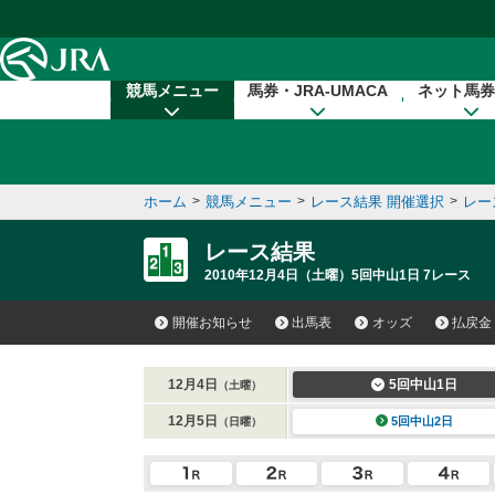
本文へ移動する
競馬メニュー
馬券・JRA-UMACA
ネット馬券
ホーム
>
競馬メニュー
>
レース結果 開催選択
>
レー
レース結果
2010年12月4日（土曜）5回中山1日 7レース
開催お知らせ
出馬表
オッズ
払戻金
12月4日
5回中山1日
（土曜）
12月5日
5回中山2日
（日曜）